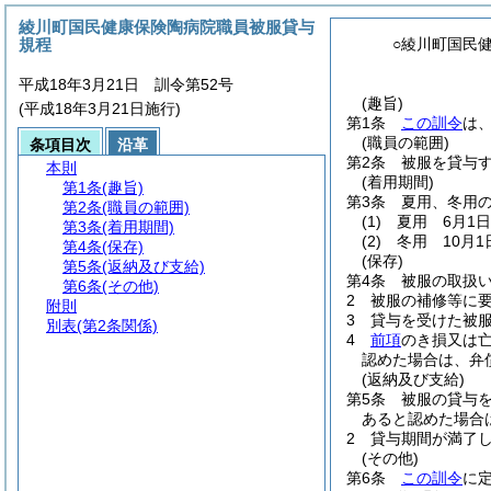
綾川町国民健康保険陶病院職員被服貸与
規程
○綾川町国民
平成18年3月21日 訓令第52号
(趣旨)
(平成18年3月21日施行)
第1条
この訓令
は
(職員の範囲)
条項目次
沿革
第2条
被服を貸与
本則
(着用期間)
第1条
(趣旨)
第3条
夏用、冬用
第2条
(職員の範囲)
(1)
夏用 6月1日
第3条
(着用期間)
(2)
冬用 10月1
第4条
(保存)
(保存)
第5条
(返納及び支給)
第4条
被服の取扱
第6条
(その他)
2
被服の補修等に
附則
3
貸与を受けた被
別表
(第2条関係)
4
前項
のき損又は
認めた場合は、弁
(返納及び支給)
第5条
被服の貸与
あると認めた場合
2
貸与期間が満了
(その他)
第6条
この訓令
に