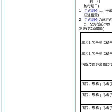
附
則
(施行期日)
1
この訓令
は、平成
(経過措置)
2
この訓令
の施行
は、なお従前の例
別表
(第2条関係)
主として事務に従
主として事務に従
病院で医師業務に
病院に勤務する者
病院に勤務する者
病院に勤務する者