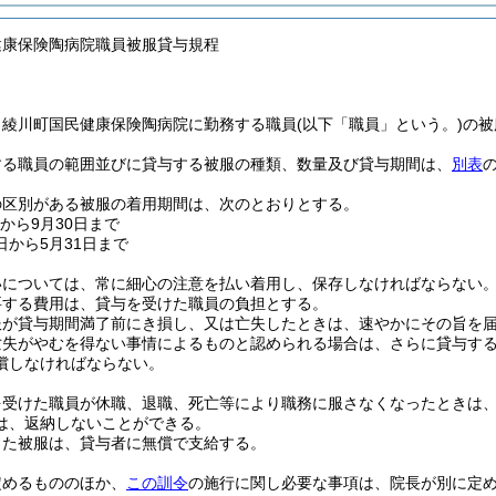
健康保険陶病院職員被服貸与規程
、綾川町国民健康保険陶病院に勤務する職員
(以下「職員」という。)
の被
する職員の範囲並びに貸与する被服の種類、数量及び貸与期間は、
別表
の区別がある被服の着用期間は、次のとおりとする。
から9月30日まで
日から5月31日まで
いについては、常に細心の注意を払い着用し、保存しなければならない
要する費用は、貸与を受けた職員の負担とする。
服が貸与期間満了前にき損し、又は亡失したときは、速やかにその旨を
亡失がやむを得ない事情によるものと認められる場合は、さらに貸与す
償しなければならない。
を受けた職員が休職、退職、死亡等により職務に服さなくなったときは
は、返納しないことができる。
した被服は、貸与者に無償で支給する。
定めるもののほか、
この訓令
の施行に関し必要な事項は、院長が別に定