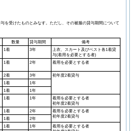
貸与を受けたものとみなす。
ただし、その被服の貸与期間について
数量
貸与期間
備考
1着
3年
上衣、スカート及びベスト各1着貸
与
(着用を必要とする者)
1着
2年
着用を必要とする者
2着
3年
初年度2着貸与
1着
1年
1着
1年
1着
1年
着用を必要とする者
初年度2着貸与
1着
2年
着用を必要とする者
初年度2着貸与
1着
2年
1着
1年
着用を必要とする者