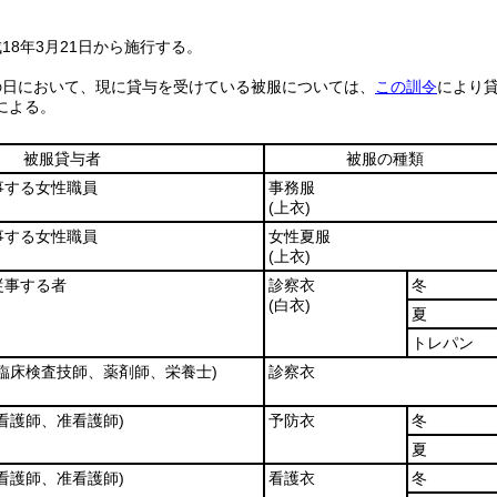
18年3月21日から施行する。
の日において、現に貸与を受けている被服については、
この訓令
により
による。
被服貸与者
被服の種類
事する女性職員
事務服
(上衣)
事する女性職員
女性夏服
(上衣)
従事する者
診察衣
冬
(白衣)
夏
トレパン
(臨床検査技師、薬剤師、栄養士)
診察衣
(看護師、准看護師)
予防衣
冬
夏
(看護師、准看護師)
看護衣
冬