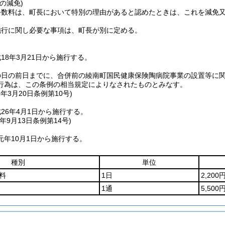
の減免)
手数料は、町長において特別の理由があると認めたときは、これを減免
施行に関し必要な事項は、町長が別に定める。
18年3月21日から施行する。
の日の前日までに、合併前の綾南町国民健康保険陶病院事業の設置等に
行為は、この条例の相当規定によりなされたものとみなす。
6年3月20日
条例第10号)
26年4月1日から施行する。
年9月13日
条例第14号)
元年10月1日から施行する。
種別
単位
料
1日
2,20
1通
5,50