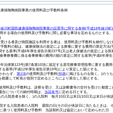
健康保険陶病院事業の使用料及び手数料条例
、
綾川町国民健康保険陶病院事業の設置等に関する条例
(平成18年綾川町
用する場合の使用料及び手数料に関し必要な事項を定めるものとする。
)
を受ける者及び病院施設を利用する者は、使用料及び手数料を納付しな
び手数料の額は、健康保険法の規定による療養に要する費用の算定方法
(
関する基準
(平成6年厚生省告示第237号)
又は老人保健法の規定による医
食事療養費に係る食事療養の費用の額の算定に関する基準
(平成6年厚生
9年法律第123号)
第7条第10項に規定する居宅療養管理指導に要する費
する基準
(平成12年厚生省告示第19号)
により算定した額とする。
かわらず、
第1項
の使用料及び手数料
(
別表
に掲げるものを除く。)
のうち
を勘案して町長が規則で定めるところにより算出した額とする。
使用料及び手数料は、診察を受け、又は診断書等の交付を受けた都度こ
場合についての納付時期は、
当該各号
に定める日とする。
号
の入院患者を除く。)
の入院料 毎月10日又は末日
(10日又は末日が
院する入院患者の入院料 退院の日
(その日が休診日に当たるときは、
に基づく使用料及び手数料 当該契約又は協定において定められた日