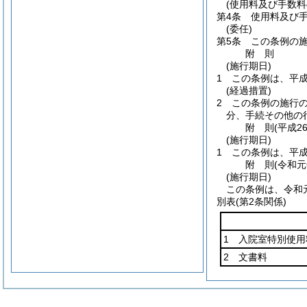
(使用料及び手数料
第4条
使用料及び
(委任)
第5条
この条例の
附
則
(施行期日)
1
この条例は、平成
(経過措置)
2
この条例の施行
分、手続その他の
附
則
(平成2
(施行期日)
1
この条例は、平成
附
則
(令和元
(施行期日)
この条例は、令和
別表
(第2条関係)
1 入院室特別使用
2 文書料