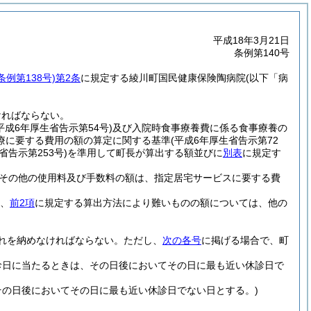
平成18年3月21日
条例第140号
条例第138号)
第2条
に規定する綾川町国民健康保険陶病院
(以下「病
ければならない。
平成6年厚生省告示第54号)
及び入院時食事療養費に係る食事療養の
療に要する費用の額の算定に関する基準
(平成6年厚生省告示第72
省告示第253号)
を準用して町長が算出する額並びに
別表
に規定す
用その他の使用料及び手数料の額は、指定居宅サービスに要する費
、
前2項
に規定する算出方法により難いものの額については、他の
れを納めなければならない。
ただし、
次の各号
に掲げる場合で、町
休診日に当たるときは、その日後においてその日に最も近い休診日で
その日後においてその日に最も近い休診日でない日とする。)