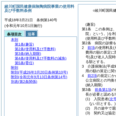
綾川町国民健康保険陶病院事業の使用料
及び手数料条例
○綾川町国民
平成18年3月21日 条例第140号
(趣旨)
(令和元年10月1日施行)
第1条
この条例は
院」という。)
を利
条項目次
沿革
(使用料及び手数料
本則
第2条
病院の診療
第1条
(趣旨)
2
前項
の使用料及
第2条
(使用料及び手数料)
費用の額の算定に
第3条
(納入期限)
号)
及び老人入院時
第4条
(使用料及び手数料の減免)
る額とする。
第5条
(委任)
3
介護保険法
(平成
附則
用の額の算定に関
附則
(平成26年3月20日条例第10号)
4
前2項
の規定にか
附則
(令和元年9月13日条例第14号)
公立病院との均衡
別表
(第2条関係)
(納入期限)
第3条
前条第1項
の
長が必要と認める
(1)
入院患者
(
次
ない日とする。)
(2)
月の途中で退
(3)
契約又は協定