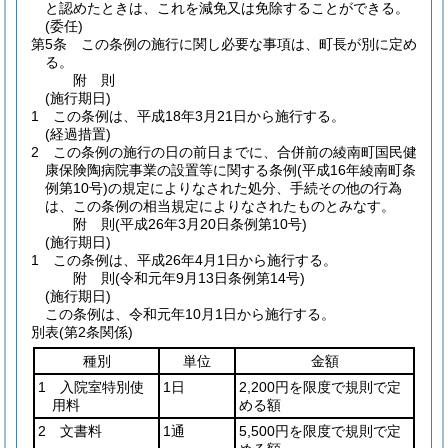
と認めたときは、これを減免又は免除することができる。
(委任)
第5条
この条例の施行に関し必要な事項は、町長が別に定め
る。
附
則
(施行期日)
1
この条例は、平成18年3月21日から施行する。
(経過措置)
2
この条例の施行の日の前日までに、合併前の綾南町国民健
康保険陶病院事業の設置等に関する条例
(平成16年綾南町条
例第10号)
の規定によりなされた処分、手続その他の行為
は、この条例の相当規定によりなされたものとみなす。
附
則
(平成26年3月20日
条例第10号)
(施行期日)
1
この条例は、平成26年4月1日から施行する。
附
則
(令和元年9月13日
条例第14号)
(施行期日)
この条例は、令和元年10月1日から施行する。
別表
(第2条関係)
種別
単位
金額
1 入院室特別使
1日
2,200円を限度で規則で定
用料
める額
2 文書料
1通
5,500円を限度で規則で定