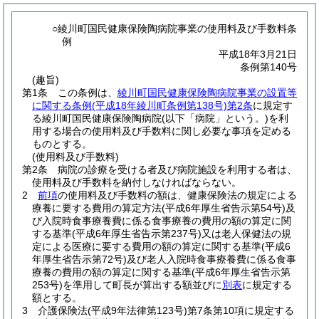
○綾川町国民健康保険陶病院事業の使用料及び手数料条
例
平成18年3月21日
条例第140号
(趣旨)
第1条
この条例は、
綾川町国民健康保険陶病院事業の設置等
に関する条例
(平成18年綾川町条例第138号)
第2条
に規定す
る綾川町国民健康保険陶病院
(以下「病院」という。)
を利
用する場合の使用料及び手数料に関し必要な事項を定める
ものとする。
(使用料及び手数料)
第2条
病院の診療を受ける者及び病院施設を利用する者は、
使用料及び手数料を納付しなければならない。
2
前項
の使用料及び手数料の額は、健康保険法の規定による
療養に要する費用の算定方法
(平成6年厚生省告示第54号)
及
び入院時食事療養費に係る食事療養の費用の額の算定に関
する基準
(平成6年厚生省告示第237号)
又は老人保健法の規
定による医療に要する費用の額の算定に関する基準
(平成6
年厚生省告示第72号)
及び老人入院時食事療養費に係る食事
療養の費用の額の算定に関する基準
(平成6年厚生省告示第
253号)
を準用して町長が算出する額並びに
別表
に規定する
額とする。
3
介護保険法
(平成9年法律第123号)
第7条第10項に規定する