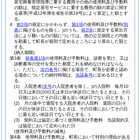
居宅療養管理指導に要する費用その他の使用料及び手数料
の額は、指定居宅サービスに要する費用の額の算定に関す
る基準
(平成12年厚生省告示第19号)
により算定した額とす
る。
4
前2項
の規定にかかわらず、
第1項
の使用料及び手数料
(
別
表
に掲げるものを除く。)
のうち、
前2項
に規定する算出方
法により難いものの額については、他の公立病院との均衡
を勘案して町長が規則で定めるところにより算出した額と
する。
(納入期限)
第3条
前条第1項
の使用料及び手数料は、診察を受け、又は
診断書等の交付を受けた都度これを納めなければならな
い。
ただし、
次の各号
に掲げる場合で、町長が必要と認め
る場合についての納付時期は、
当該各号
に定める日とす
る。
(1)
入院患者
(
次号
の入院患者を除く。)
の入院料 毎月10
日又は末日
(10日又は末日が休診日に当たるときは、その
日後においてその日に最も近い休診日でない日とする。)
(2)
月の途中で退院する入院患者の入院料 退院の日
(そ
の日が休診日に当たるときは、その日後においてその日
に最も近い休診日でない日とする。)
(3)
契約又は協定に基づく使用料及び手数料 当該契約又
は協定において定められた日
(使用料及び手数料の減免)
第4条
使用料及び手数料は、町長において特別の理由がある