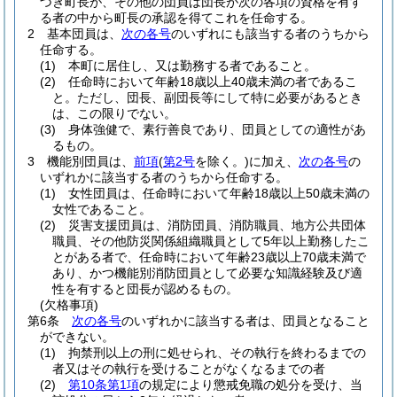
づき町長が、その他の団員は団長が次の各項の資格を有す
る者の中から町長の承認を得てこれを任命する。
2
基本団員は、
次の各号
のいずれにも該当する者のうちから
任命する。
(1)
本町に居住し、又は勤務する者であること。
(2)
任命時において年齢18歳以上40歳未満の者であるこ
と。
ただし、団長、副団長等にして特に必要があるとき
は、この限りでない。
(3)
身体強健で、素行善良であり、団員としての適性があ
るもの。
3
機能別団員は、
前項
(
第2号
を除く。)
に加え、
次の各号
の
いずれかに該当する者のうちから任命する。
(1)
女性団員は、任命時において年齢18歳以上50歳未満の
女性であること。
(2)
災害支援団員は、消防団員、消防職員、地方公共団体
職員、その他防災関係組織職員として5年以上勤務したこ
とがある者で、任命時において年齢23歳以上70歳未満で
あり、かつ機能別消防団員として必要な知識経験及び適
性を有すると団長が認めるもの。
(欠格事項)
第6条
次の各号
のいずれかに該当する者は、団員となること
ができない。
(1)
拘禁刑以上の刑に処せられ、その執行を終わるまでの
者又はその執行を受けることがなくなるまでの者
(2)
第10条第1項
の規定により懲戒免職の処分を受け、当