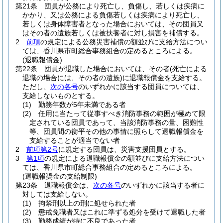
第21条
団員が公務により死亡し、負傷し、若しくは疾病に
かかり、又は公務による負傷若しくは疾病により死亡し、
若しくは身体障害者となった場合においては、その団員又
はその者の遺族若しくは被扶養者に対し損害を補償する。
2
前項
の規定による公務災害補償の額並びに支給方法につい
ては、香川県市町総合事務組合の定めるところによる。
(退職報償金)
第22条
団員が退職した場合においては、その者
(死亡による
退職の場合には、その者の遺族)
に退職報償金を支給する。
ただし、
次の各号
のいずれかに該当する団員については、
支給しないものとする。
(1)
勤務年数が5年未満である者
(2)
任用に当たって従事すべき消防事務の範囲が極めて限
定されている団員であって、当該消防事務の量、困難性
等、団員間の衡平その他の事情に照らして退職報償金を
支給することが適当でない者
2
前項第2号
に規定する団員は、災害支援団員とする。
3
第1項
の規定による退職報償金の額並びに支給方法につい
ては、香川県市町総合事務組合の定めるところによる。
(退職報奨金の支給制限)
第23条
退職報償金は、
次の各号
のいずれかに該当する者に
対しては支給しない。
(1)
拘禁刑以上の刑に処せられた者
(2)
懲戒免職者又はこれに準ずる処分を受けて退職した者
(3)
勤務成績が特に不良であった者