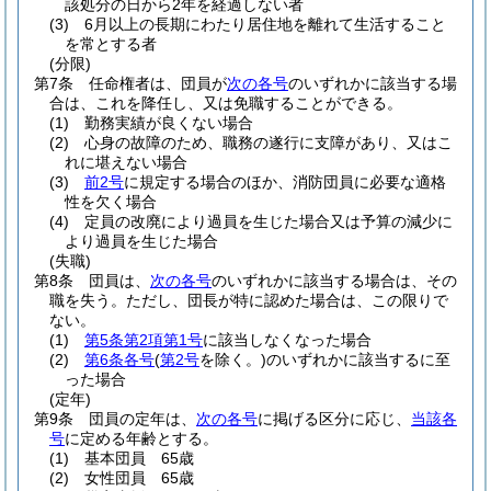
該処分の日から2年を経過しない者
(3)
6月以上の長期にわたり居住地を離れて生活すること
を常とする者
(分限)
第7条
任命権者は、団員が
次の各号
のいずれかに該当する場
合は、これを降任し、又は免職することができる。
(1)
勤務実績が良くない場合
(2)
心身の故障のため、職務の遂行に支障があり、又はこ
れに堪えない場合
(3)
前2号
に規定する場合のほか、消防団員に必要な適格
性を欠く場合
(4)
定員の改廃により過員を生じた場合又は予算の減少に
より過員を生じた場合
(失職)
第8条
団員は、
次の各号
のいずれかに該当する場合は、その
職を失う。
ただし、団長が特に認めた場合は、この限りで
ない。
(1)
第5条第2項第1号
に該当しなくなった場合
(2)
第6条各号
(
第2号
を除く。)
のいずれかに該当するに至
った場合
(定年)
第9条
団員の定年は、
次の各号
に掲げる区分に応じ、
当該各
号
に定める年齢とする。
(1)
基本団員 65歳
(2)
女性団員 65歳