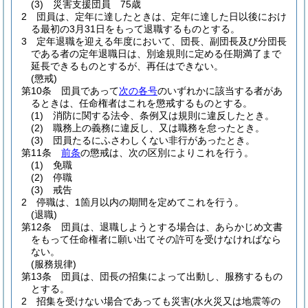
(3)
災害支援団員 75歳
2
団員は、定年に達したときは、定年に達した日以後におけ
る最初の3月31日をもって退職するものとする。
3
定年退職を迎える年度において、団長、副団長及び分団長
である者の定年退職日は、別途規則に定める任期満了まで
延長できるものとするが、再任はできない。
(懲戒)
第10条
団員であって
次の各号
のいずれかに該当する者があ
るときは、任命権者はこれを懲戒するものとする。
(1)
消防に関する法令、条例又は規則に違反したとき。
(2)
職務上の義務に違反し、又は職務を怠ったとき。
(3)
団員たるにふさわしくない非行があったとき。
第11条
前条
の懲戒は、次の区別によりこれを行う。
(1)
免職
(2)
停職
(3)
戒告
2
停職は、1箇月以内の期間を定めてこれを行う。
(退職)
第12条
団員は、退職しようとする場合は、あらかじめ文書
をもって任命権者に願い出てその許可を受けなければなら
ない。
(服務規律)
第13条
団員は、団長の招集によって出動し、服務するもの
とする。
2
招集を受けない場合であっても災害
(水火災又は地震等の