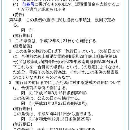
(4)
前各号
に掲げるもののほか、退職報償金を支給するこ
とが不適当と認められる者
(委任)
第24条
この条例の施行に関し必要な事項は、規則で定め
る。
附
則
(施行期日)
1
この条例は、平成18年3月21日から施行する。
(経過措置)
2
この条例の施行の日
(以下「施行日」という。)
の前日まで
に、合併前の綾上町消防団条例
(昭和29年綾上町条例第16
号)
又は綾南町消防団条例
(昭和29年綾南町条例第30号)
(以
下これらを「合併前の条例」という。)
の規定によりなされ
た処分、手続その他の行為は、それぞれこの条例の相当規
定によりなされたものとみなす。
3
施行日の前日までにした行為に対する懲戒の適用について
は、合併前の条例の例による。
附
則
(平成19年3月16日
条例第6号)
この条例は、公布の日から施行する。
附
則
(平成31年3月22日
条例第9号)
(施行期日)
この条例は、平成31年4月1日から施行する。
附
則
(令和元年12月13日
条例第25号)
(施行期日)
この条例は、令和元年12月14日から施行する。