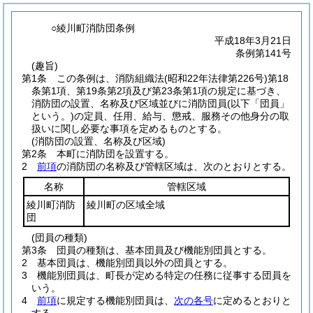
○綾川町消防団条例
平成18年3月21日
条例第141号
(趣旨)
第1条
この条例は、消防組織法
(昭和22年法律第226号)
第18
条第1項、第19条第2項及び第23条第1項の規定に基づき、
消防団の設置、名称及び区域並びに消防団員
(以下「団員」
という。)
の定員、任用、給与、懲戒、服務その他身分の取
扱いに関し必要な事項を定めるものとする。
(消防団の設置、名称及び区域)
第2条
本町に消防団を設置する。
2
前項
の消防団の名称及び管轄区域は、次のとおりとする。
名称
管轄区域
綾川町消防
綾川町の区域全域
団
(団員の種類)
第3条
団員の種類は、基本団員及び機能別団員とする。
2
基本団員は、機能別団員以外の団員とする。
3
機能別団員は、町長が定める特定の任務に従事する団員を
いう。
4
前項
に規定する機能別団員は、
次の各号
に定めるとおりと