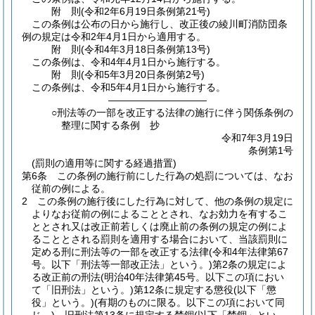
附
則
(令和2年6月19日
条例第21号)
この条例は公布の日から施行し、改正後の綾川町消防団条
例の規定は令和2年4月1日から適用する。
附
則
(令和4年3月18日
条例第13号)
この条例は、令和4年4月1日から施行する。
附
則
(令和5年3月20日
条例第2号)
この条例は、令和5年4月1日から施行する。
――――――――――
○刑法等の一部を改正する法律の施行に伴う関係条例の
整理に関する条例 抄
令和7年3月19日
条例第1号
(罰則の適用等に関する経過措置)
第6条
この条例の施行前にした行為の処罰については、なお
従前の例による。
2
この条例の施行後にした行為に対して、他の条例の規定に
よりなお従前の例によることとされ、なお効力を有するこ
ととされ又は改正前若しくは廃止前の条例の規定の例によ
ることとされる罰則を適用する場合において、当該罰則に
定める刑に刑法等の一部を改正する法律
(令和4年法律第67
号。以下「刑法等一部改正法」という。)
第2条の規定によ
る改正前の刑法
(明治40年法律第45号。以下この項におい
て「旧刑法」という。)
第12条に規定する懲役
(以下「懲
役」という。)
(有期のものに限る。以下この項において同