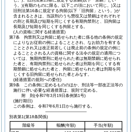
じ。)
、旧刑法第13条に規定する禁錮
(以下「禁錮」とい
う。)
(有期のものに限る。以下この項において同じ。)
又は
旧刑法第16条に規定する拘留
(以下「旧拘留」という。)
が
含まれるときは、当該刑のうち懲役又は禁錮はそれぞれそ
の刑と長期及び短期を同じくする有期拘禁刑と、旧拘留は
長期及び短期を同じくする拘留とする。
(人の資格に関する経過措置)
第7条
拘禁刑又は拘留に処せられた者に係る他の条例の規定
によりなお従前の例によることとされ、なお効力を有する
こととされ又は改正前若しくは廃止前の条例の規定の例に
よることとされる人の資格に関する法令の規定の適用につ
いては、無期拘禁刑に処せられた者は無期禁錮に処せられ
た者と、有期拘禁刑に処せられた者は刑期を同じくする有
期禁錮に処せられた者と、拘留に処せられた者は刑期を同
じくする旧拘留に処せられた者とみなす。
(経過措置の規則への委任)
第9条
この条例に定めるもののほか、刑法等一部改正法等の
施行に伴い必要な経過措置は、規則で定める。
附
則
(令和7年3月19日
条例第1号)
(施行期日)
この条例は、令和7年6月1日から施行する。
――――――――――
別表第1
(第18条関係)
階級等
報酬
(年額)
手当
(年額)