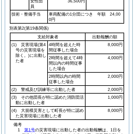
女性団
36,500円
員
技術・整備手当
車両配備の1分団につき 年額 24,00
0円
別表第2
(第19条関係)
支給対象者
出動報酬の額
(1)
災害現場
(第4
4時間を超えた時
8,000円
号の災害現場を
間従事した場合
除く。)
に出動し
2時間を超えて4時
4,000円
た者
間以内の時間従事
した場合
2時間以内の時間
2,000円
従事した場合
(2)
警戒及び訓練等に出動した者
2,000円
(3)
その他団長が特に認めた消防団活
1,000円
動に出動した者
(4)
大規模災害として町長が特に認め
8,000円
た災害現場に出動した者
備考
1
第1号
の災害現場に出動した者の出動報酬は、1日を