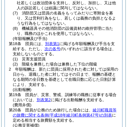
社若しくは政治団体を支持し、反対し、加担し、又は他
人の訴訟若しくは紛議に関与してはならない。
(7)
消防団又は団員の名義をもってみだりに寄附金を募
り、又は営利行為をなし、若しくは義務の負担となるよ
うな行為をしてはならない。
(8)
機械器具その他消防団の設備資材の維持管理に当た
り、職務のほかこれを使用してはならない。
(年額報酬及び手当)
第18条
団員には、
別表第1
に掲げる年額報酬及び手当を支
給する。
ただし、
次の各号
のいずれかに該当する場合は、
支給しないものとする。
(1)
災害支援団員
(2)
階級を兼務した場合は兼務した下位の階級
2
年額報酬は、新たに団員に採用された者に対しては採用の
日から、退職した者に対してはその日まで、報酬の基礎と
なる期間の全日数を基礎として在職日数に応じた日割計算
により、支給する。
(出動報酬)
第19条
団員が、災害、警戒、訓練等の職務に従事する場合
においては、
別表第2
に掲げる出動報酬を支給する。
(費用弁償)
第20条
団員が公務のため旅行した場合には、
綾川町職員等
の旅費に関する条例
(平成18年綾川町条例第47号)
の別表
に
定める相当する旅費額を支給する。
(公務災害補償)