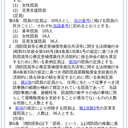
する。
(1)
女性団員
(2)
災害支援団員
(定員)
第4条
団員の定員は、209人とし、
次の各号
に掲げる団員の
区分ごとに、それぞれ
当該各号
に定めるとおりとする。
(1)
基本団員 155人
(2)
女性団員 18人
(3)
災害支援団員 36人
2
消防団員等公務災害補償等責任共済等に関する法律施行令
(昭和31年政令第346号)
第4条第1項第1号の規定に基づき消
防団員等公務災害補償責任共済契約に係る掛金の額を算定
するために用いる条例定員は、
前項
の団員の定員とする。
3
消防団員等公務災害補償等責任共済等に関する法律施行令
第4条第3項の規定に基づき消防団員退職報償金支給責任共
済契約に係る掛金の額を算定するために用いる条例定員
は、
第1項
の団員の定員から、任用に当たって従事すべき消
防事務の範囲が極めて限定されている団員であって、当該
消防事務の量、困難性等、団員間の衡平その他の事情に照
らして退職報償金を支給することが適当でないものの人数
を控除した人数とする。
4
前項
の規定により控除する団員は、
第1項第3号
の災害支
援団員とし、人数は、36人とする。
(任命)
第5条
消防団長
(以下「団長」という。)
は消防団の推薦に基