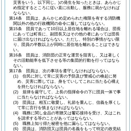
災害をいう。以下同じ。)
の発生を知ったときは、あらかじ
め指定するところに従い直に出動し、服務に就かなければ
ならない。
第14条
団員は、あらかじめ定められた権限を有する消防機
関以外の他の行政機関の命令に服してはならない。
第15条
団員であって10日以上居住地を離れる場合は、団長
にあっては町長に、副団長又はその他の者にあっては団長
に届け出なければならない。
ただし、特別の事情がない限
り、団員の半数以上が同時に居住地を離れることはできな
い。
第16条
団員は、消防団の正常な運営を阻害し、又は著しく
その活動能率を低下させる等の集団的行動を行ってはなら
ない。
第17条
団員は、次の事項を遵守しなければならない。
(1)
住民に対して常に災害の予防及び警戒心の喚起に努
め、災害に際しては、身をていしてこれに当たる心構え
を持たなければならない。
(2)
規律を厳守して、上長の指揮命令の下に団員一体で事
に当たらなければならない。
(3)
団員は、相互に敬愛し、礼節を重んじ、信義を厚くし
て常に言行を慎まなければならない。
(4)
職務に関し金品の寄贈又は饗応接待を受け、又はこれ
を請求する等のことがあってはならない。
(5)
職務上知り得た秘密を他に漏らしてはならない。
(6)
団員は、消防団又は団員の名義をもって特定の政党結