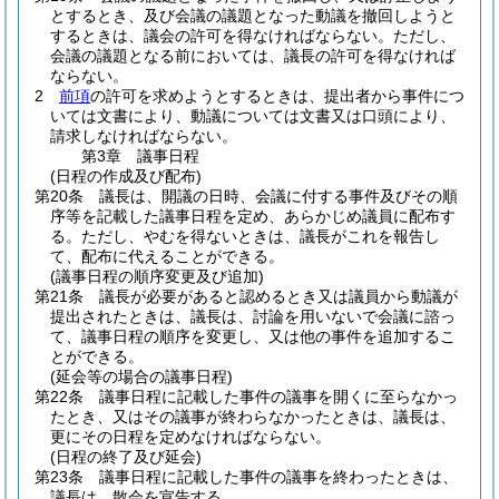
とするとき、及び会議の議題となった動議を撤回しようと
するときは、議会の許可を得なければならない。
ただし、
会議の議題となる前においては、議長の許可を得なければ
ならない。
2
前項
の許可を求めようとするときは、提出者から事件につ
いては文書により、動議については文書又は口頭により、
請求しなければならない。
第3章
議事日程
(日程の作成及び配布)
第20条
議長は、開議の日時、会議に付する事件及びその順
序等を記載した議事日程を定め、あらかじめ議員に配布す
る。
ただし、やむを得ないときは、議長がこれを報告し
て、配布に代えることができる。
(議事日程の順序変更及び追加)
第21条
議長が必要があると認めるとき又は議員から動議が
提出されたときは、議長は、討論を用いないで会議に諮っ
て、議事日程の順序を変更し、又は他の事件を追加するこ
とができる。
(延会等の場合の議事日程)
第22条
議事日程に記載した事件の議事を開くに至らなかっ
たとき、又はその議事が終わらなかったときは、議長は、
更にその日程を定めなければならない。
(日程の終了及び延会)
第23条
議事日程に記載した事件の議事を終わったときは、
議長は、散会を宣告する。