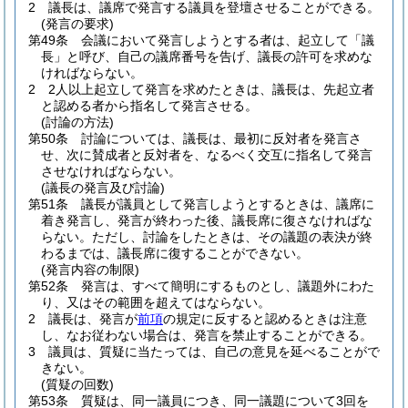
2
議長は、議席で発言する議員を登壇させることができる。
(発言の要求)
第49条
会議において発言しようとする者は、起立して「議
長」と呼び、自己の議席番号を告げ、議長の許可を求めな
ければならない。
2
2人以上起立して発言を求めたときは、議長は、先起立者
と認める者から指名して発言させる。
(討論の方法)
第50条
討論については、議長は、最初に反対者を発言さ
せ、次に賛成者と反対者を、なるべく交互に指名して発言
させなければならない。
(議長の発言及び討論)
第51条
議長が議員として発言しようとするときは、議席に
着き発言し、発言が終わった後、議長席に復さなければな
らない。
ただし、討論をしたときは、その議題の表決が終
わるまでは、議長席に復することができない。
(発言内容の制限)
第52条
発言は、すべて簡明にするものとし、議題外にわた
り、又はその範囲を超えてはならない。
2
議長は、発言が
前項
の規定に反すると認めるときは注意
し、なお従わない場合は、発言を禁止することができる。
3
議員は、質疑に当たっては、自己の意見を延べることがで
きない。
(質疑の回数)
第53条
質疑は、同一議員につき、同一議題について3回を