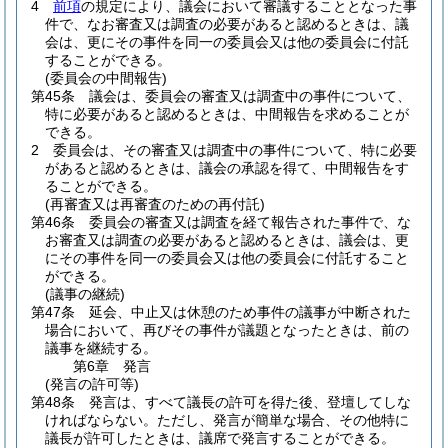
4
前項
の規定により、議会において審議することとなった事
件で、なお審査又は調査の必要があると認めるときは、議
会は、更にその事件を同一の委員会又は他の委員会に付託
することができる。
(委員会の中間報告)
第45条
議会は、委員会の審査又は調査中の事件について、
特に必要があると認めるときは、中間報告を求めることが
できる。
2
委員会は、その審査又は調査中の事件について、特に必要
があると認めるときは、議会の承認を得て、中間報告をす
ることができる。
(再審査又は再審査のための再付託)
第46条
委員会の審査又は調査を経て報告された事件で、な
お審査又は調査の必要があると認めるときは、議会は、更
にその事件を同一の委員会又は他の委員会に付託すること
ができる。
(議事の継続)
第47条
延会、中止又は休憩のため事件の議事が中断された
場合において、再びその事件が議題となったときは、前の
議事を継続する。
第6章
発言
(発言の許可等)
第48条
発言は、すべて議長の許可を得た後、登壇してしな
ければならない。
ただし、発言が簡単な場合、その他特に
議長が許可したときは、議席で発言することができる。