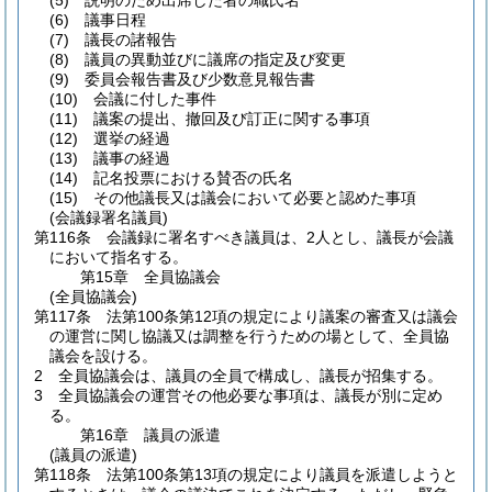
(5)
説明のため出席した者の職氏名
(6)
議事日程
(7)
議長の諸報告
(8)
議員の異動並びに議席の指定及び変更
(9)
委員会報告書及び少数意見報告書
(10)
会議に付した事件
(11)
議案の提出、撤回及び訂正に関する事項
(12)
選挙の経過
(13)
議事の経過
(14)
記名投票における賛否の氏名
(15)
その他議長又は議会において必要と認めた事項
(会議録署名議員)
第116条
会議録に署名すべき議員は、2人とし、議長が会議
において指名する。
第15章
全員協議会
(全員協議会)
第117条
法第100条第12項の規定により議案の審査又は議会
の運営に関し協議又は調整を行うための場として、全員協
議会を設ける。
2
全員協議会は、議員の全員で構成し、議長が招集する。
3
全員協議会の運営その他必要な事項は、議長が別に定め
る。
第16章
議員の派遣
(議員の派遣)
第118条
法第100条第13項の規定により議員を派遣しようと