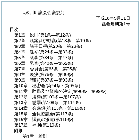
○綾川町議会会議規則
平成18年5月11日
議会規則第1号
目次
第1章
総則
(第1条―第12条)
第2章
議案及び動議
(第13条―第19条)
第3章
議事日程
(第20条―第23条)
第4章
選挙
(第24条―第33条)
第5章
議事
(第34条―第47条)
第6章
発言
(第48条―第62条)
第7章
委員会
(第63条―第75条)
第8章
表決
(第76条―第86条)
第9章
請願
(第87条―第93条)
第10章
秘密会
(第94条・第95条)
第11章
辞職及び資格の決定
(第96条―第99条)
第12章
規律
(第100条―第107条)
第13章
懲罰
(第108条―第114条)
第14章
会議録
(第115条・第116条)
第15章
全員協議会
(第117条)
第16章
議員の派遣
(第118条)
第17章
補則
(第119条)
附則
第1章
総則