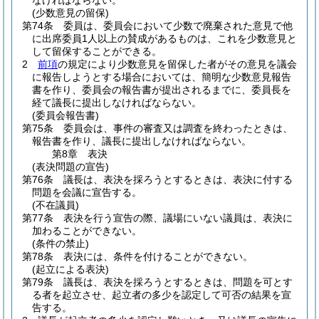
なければならない。
(少数意見の留保)
第74条
委員は、委員会において少数で廃棄された意見で他
に出席委員1人以上の賛成があるものは、これを少数意見と
して留保することができる。
2
前項
の規定により少数意見を留保した者がその意見を議会
に報告しようとする場合においては、簡明な少数意見報告
書を作り、委員会の報告書が提出されるまでに、委員長を
経て議長に提出しなければならない。
(委員会報告書)
第75条
委員会は、事件の審査又は調査を終わったときは、
報告書を作り、議長に提出しなければならない。
第8章
表決
(表決問題の宣告)
第76条
議長は、表決を採ろうとするときは、表決に付する
問題を会議に宣告する。
(不在議員)
第77条
表決を行う宣告の際、議場にいない議員は、表決に
加わることができない。
(条件の禁止)
第78条
表決には、条件を付けることができない。
(起立による表決)
第79条
議長は、表決を採ろうとするときは、問題を可とす
る者を起立させ、起立者の多少を認定して可否の結果を宣
告する。