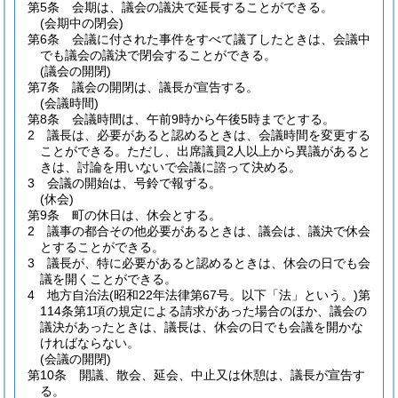
第5条
会期は、議会の議決で延長することができる。
(会期中の閉会)
第6条
会議に付された事件をすべて議了したときは、会議中
でも議会の議決で閉会することができる。
(議会の開閉)
第7条
議会の開閉は、議長が宣告する。
(会議時間)
第8条
会議時間は、午前9時から午後5時までとする。
2
議長は、必要があると認めるときは、会議時間を変更する
ことができる。
ただし、出席議員2人以上から異議があると
きは、討論を用いないで会議に諮って決める。
3
会議の開始は、号鈴で報ずる。
(休会)
第9条
町の休日は、休会とする。
2
議事の都合その他必要があるときは、議会は、議決で休会
とすることができる。
3
議長が、特に必要があると認めるときは、休会の日でも会
議を開くことができる。
4
地方自治法
(昭和22年法律第67号。以下「法」という。)
第
114条第1項の規定による請求があった場合のほか、議会の
議決があったときは、議長は、休会の日でも会議を開かな
ければならない。
(会議の開閉)
第10条
開議、散会、延会、中止又は休憩は、議長が宣告す
る。