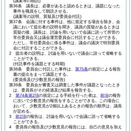
(議案等の朗読)
第36条
議長は、必要があると認めるときは、議題になった
事件を職員をして朗読させる。
(議案等の説明、質疑及び委員会付託)
第37条
会議に付する事件は、他に規定する場合を除き、会
議において提出者の説明を聞き、議員の質疑があるときは
質疑の後、議長は、討論を用いないで会議に諮って所管の
常任委員会又は議会運営委員会に付託することができる。
ただし、常任委員会に係る事件は、議会の議決で特別委員
会に付託することができる。
2
提出者の説明は、討論を用いないで議会に諮って省略する
ことができる。
(付託事件を議題とする時期)
第38条
委員会に付託した事件は、
第75条
の規定による報告
書の提出をまって議題とする。
(委員長及び少数意見の報告)
第39条
委員会が審査又は調査した事件が議題となったとき
は、委員長がその経過及び結果を報告する。
2
第74条第2項
の規定による手続を行った者は、
前項
の報告
に次いで少数意見の報告をすることができる。
この場合に
おいて、少数意見が2個以上あるときの報告の順序は、議長
が定める。
3
前2項
の報告は、討論を用いないで会議に諮って省略する
ことができる。
4
委員長の報告及び少数意見の報告には、自己の意見を加え