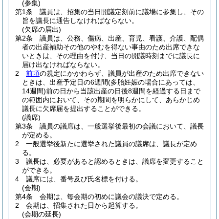
(参集)
第1条
議員は、招集の当日開議定刻前に議場に参集し、その
旨を議長に通告しなければならない。
(欠席の届出)
第2条
議員は、公務、傷病、出産、育児、看護、介護、配偶
者の出産補助その他のやむを得ない事由のため出席できな
いときは、その理由を付け、当日の開議時刻までに議長に
届け出なければならない。
2
前項
の規定にかかわらず、議員が出産のため出席できない
ときは、出産予定日の6週間
(多胎妊娠の場合にあっては、
14週間)
前の日から当該出産の日後8週間を経過する日まで
の範囲内において、その期間を明らかにして、あらかじめ
議長に欠席届を提出することができる。
(議席)
第3条
議員の議席は、一般選挙後最初の会議において、議長
が定める。
2
一般選挙後新たに選挙された議員の議席は、議長が定め
る。
3
議長は、必要があると認めるときは、議席を変更すること
ができる。
4
議席には、番号及び氏名標を付ける。
(会期)
第4条
会期は、毎会期の初めに議会の議決で定める。
2
会期は、招集された日から起算する。
(会期の延長)