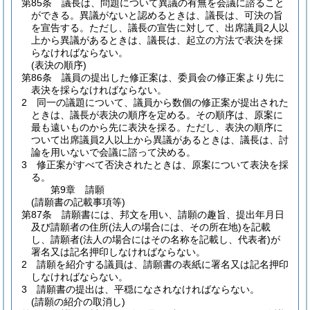
第85条
議長は、問題について異議の有無を会議に諮ること
ができる。
異議がないと認めるときは、議長は、可決の旨
を宣告する。
ただし、議長の宣告に対して、出席議員2人以
上から異議があるときは、議長は、起立の方法で表決を採
らなければならない。
(表決の順序)
第86条
議員の提出した修正案は、委員会の修正案より先に
表決を採らなければならない。
2
同一の議題について、議員から数個の修正案が提出された
ときは、議長が表決の順序を定める。
その順序は、原案に
最も遠いものから先に表決を採る。
ただし、表決の順序に
ついて出席議員2人以上から異議があるときは、議長は、討
論を用いないで会議に諮って決める。
3
修正案がすべて否決されたときは、原案について表決を採
る。
第9章
請願
(請願書の記載事項等)
第87条
請願書には、邦文を用い、請願の趣旨、提出年月日
及び請願者の住所
(法人の場合には、その所在地)
を記載
し、請願者
(法人の場合にはその名称を記載し、代表者)
が
署名又は記名押印しなければならない。
2
請願を紹介する議員は、請願書の表紙に署名又は記名押印
しなければならない。
3
請願書の提出は、平穏になされなければならない。
(請願の紹介の取消し)