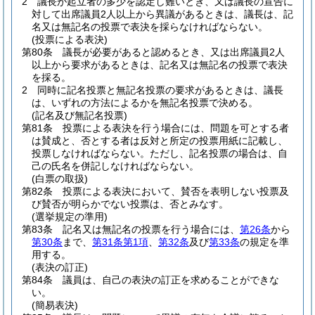
2
議長が起立者の多少を認定し難いとき、又は議長の宣告に
対して出席議員2人以上から異議があるときは、議長は、記
名又は無記名の投票で表決を採らなければならない。
(投票による表決)
第80条
議長が必要があると認めるとき、又は出席議員2人
以上から要求があるときは、記名又は無記名の投票で表決
を採る。
2
同時に記名投票と無記名投票の要求があるときは、議長
は、いずれの方法によるかを無記名投票で決める。
(記名及び無記名投票)
第81条
投票による表決を行う場合には、問題を可とする者
は賛成と、否とする者は反対と所定の投票用紙に記載し、
投票しなければならない。
ただし、記名投票の場合は、自
己の氏名を併記しなければならない。
(白票の取扱)
第82条
投票による表決において、賛否を表明しない投票及
び賛否が明らかでない投票は、否とみなす。
(選挙規定の準用)
第83条
記名又は無記名の投票を行う場合には、
第26条
から
第30条
まで、
第31条第1項
、
第32条
及び
第33条
の規定を準
用する。
(表決の訂正)
第84条
議員は、自己の表決の訂正を求めることができな
い。
(簡易表決)