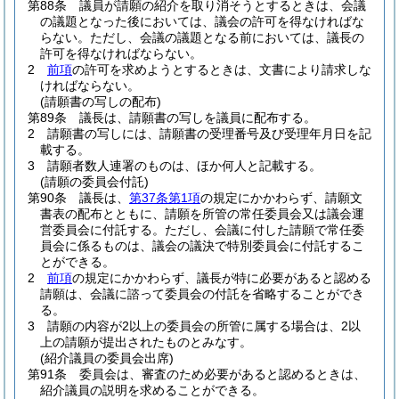
第88条
議員が請願の紹介を取り消そうとするときは、会議
の議題となった後においては、議会の許可を得なければな
らない。
ただし、会議の議題となる前においては、議長の
許可を得なければならない。
2
前項
の許可を求めようとするときは、文書により請求しな
ければならない。
(請願書の写しの配布)
第89条
議長は、請願書の写しを議員に配布する。
2
請願書の写しには、請願書の受理番号及び受理年月日を記
載する。
3
請願者数人連署のものは、ほか何人と記載する。
(請願の委員会付託)
第90条
議長は、
第37条第1項
の規定にかかわらず、請願文
書表の配布とともに、請願を所管の常任委員会又は議会運
営委員会に付託する。
ただし、会議に付した請願で常任委
員会に係るものは、議会の議決で特別委員会に付託するこ
とができる。
2
前項
の規定にかかわらず、議長が特に必要があると認める
請願は、会議に諮って委員会の付託を省略することができ
る。
3
請願の内容が2以上の委員会の所管に属する場合は、2以
上の請願が提出されたものとみなす。
(紹介議員の委員会出席)
第91条
委員会は、審査のため必要があると認めるときは、
紹介議員の説明を求めることができる。