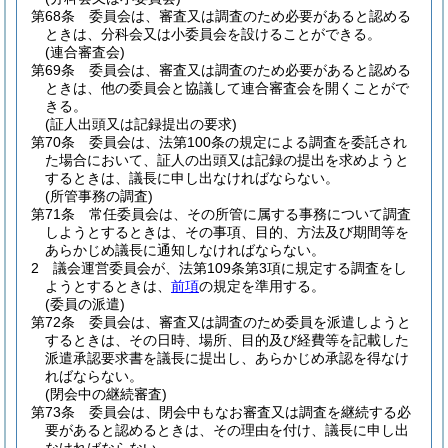
第68条
委員会は、審査又は調査のため必要があると認める
ときは、分科会又は小委員会を設けることができる。
(連合審査会)
第69条
委員会は、審査又は調査のため必要があると認める
ときは、他の委員会と協議して連合審査会を開くことがで
きる。
(証人出頭又は記録提出の要求)
第70条
委員会は、法第100条の規定による調査を委託され
た場合において、証人の出頭又は記録の提出を求めようと
するときは、議長に申し出なければならない。
(所管事務の調査)
第71条
常任委員会は、その所管に属する事務について調査
しようとするときは、その事項、目的、方法及び期間等を
あらかじめ議長に通知しなければならない。
2
議会運営委員会が、法第109条第3項に規定する調査をし
ようとするときは、
前項
の規定を準用する。
(委員の派遣)
第72条
委員会は、審査又は調査のため委員を派遣しようと
するときは、その日時、場所、目的及び経費等を記載した
派遣承認要求書を議長に提出し、あらかじめ承認を得なけ
ればならない。
(閉会中の継続審査)
第73条
委員会は、閉会中もなお審査又は調査を継続する必
要があると認めるときは、その理由を付け、議長に申し出