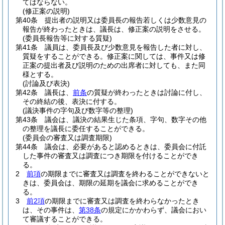
てはならない。
(修正案の説明)
第40条
提出者の説明又は委員長の報告若しくは少数意見の
報告が終わったときは、議長は、修正案の説明をさせる。
(委員長報告等に対する質疑)
第41条
議員は、委員長及び少数意見を報告した者に対し、
質疑をすることができる。
修正案に関しては、事件又は修
正案の提出者及び説明のための出席者に対しても、また同
様とする。
(討論及び表決)
第42条
議長は、
前条
の質疑が終わったときは討論に付し、
その終結の後、表決に付する。
(議決事件の字句及び数字等の整理)
第43条
議会は、議決の結果生じた条項、字句、数字その他
の整理を議長に委任することができる。
(委員会の審査又は調査期限)
第44条
議会は、必要があると認めるときは、委員会に付託
した事件の審査又は調査につき期限を付けることができ
る。
2
前項
の期限までに審査又は調査を終わることができないと
きは、委員会は、期限の延期を議会に求めることができ
る。
3
前2項
の期限までに審査又は調査を終わらなかったとき
は、その事件は、
第38条
の規定にかかわらず、議会におい
て審議することができる。