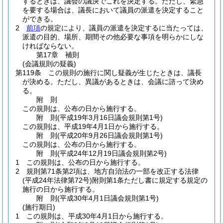
するときは、議会の議決でこれを決定する。
ただし、緊急
を要する場合は、議長において議員の派遣を決定すること
ができる。
2
前項
の規定により、議員の派遣を決定するに当たっては、
派遣の目的、場所、期間その他必要な事項を明らかにしな
ければならない。
第17章
補則
(会議規則の疑義)
第119条
この規則の施行に関し疑義が生じたときは、議長
が決める。
ただし、異議があるときは、会議に諮って決め
る。
附
則
この規則は、公布の日から施行する。
附
則
(平成19年3月16日
議会規則第1号)
この規則は、平成19年4月1日から施行する。
附
則
(平成20年9月26日
議会規則第1号)
この規則は、公布の日から施行する。
附
則
(平成24年12月19日
議会規則第2号)
1
この規則は、公布の日から施行する。
2
規則第71条第2項は、地方自治法の一部を改正する法律
(平成24年法律第72号)
附則第1条ただし書に規定する規定の
施行の日から施行する。
附
則
(平成30年4月1日
議会規則第1号)
(施行期日)
1
この規則は、平成30年4月1日から施行する。