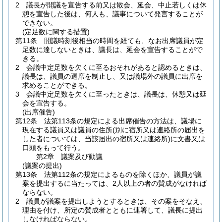
2
議長が開議を宣告する前又は散会、延会、中止若しくは休
憩を宣告した後は、何人も、議事について発言することが
できない。
(定足数に関する措置)
第11条
開議時刻後相当の時間を経ても、なお出席議員が定
足数に達しないときは、議長は、延会を宣告することがで
きる。
2
会議中定足数を欠くに至るおそれがあると認めるときは、
議長は、議員の退席を制止し、又は議場外の議員に出席を
求めることができる。
3
会議中定足数を欠くに至ったときは、議長は、休憩又は延
会を宣告する。
(出席催告)
第12条
法第113条の規定による出席催告の方法は、議場に
現在する議員又は議員の住所
(別に宿所又は連絡所の届出を
した者については、当該届出の宿所又は連絡所)
に文書又は
口頭をもって行う。
第2章
議案及び動議
(議案の提出)
第13条
法第112条の規定によるものを除くほか、議員が議
案を提出するに当たっては、2人以上の者の賛成がなければ
ならない。
2
議員が議案を提出しようとするときは、その案をそなえ、
理由を付け、所定の賛成者とともに連署して、議長に提出
しなければならない。