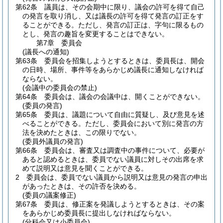
第62条
議員は、その会期中に限り、議会の許可を得て自己
の発言を取り消し、又は議長の許可を得て発言の訂正をす
ることができる。
ただし、発言の訂正は、字句に限るもの
とし、発言の趣旨を変更することはできない。
第7章
委員会
(議長への通知)
第63条
委員会を招集しようとするときは、委員長は、開会
の日時、場所、事件等をあらかじめ議長に通知しなければ
ならない。
(会議中の委員会の禁止)
第64条
委員会は、議会の会議中は、開くことができない。
(委員の発言)
第65条
委員は、議題について自由に質疑し、及び意見を述
べることができる。
ただし、委員会において別に発言の方
法を決めたときは、この限りでない。
(委員外議員の発言)
第66条
委員会は、審査又は調査中の事件について、必要が
あると認めるときは、委員でない議員に対しその出席を求
めて説明又は意見を聞くことができる。
2
委員会は、委員でない議員から説明又は意見の発言の申出
があったときは、その許否を決める。
(委員の議案修正)
第67条
委員は、修正案を発議しようとするときは、その案
をあらかじめ委員長に提出しなければならない。
(分科会又は小委員会)