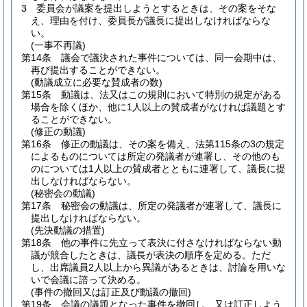
3
委員会が議案を提出しようとするときは、その案をそな
え、理由を付け、委員長が議長に提出しなければならな
い。
(一事不再議)
第14条
議会で議決された事件については、同一会期中は、
再び提出することができない。
(動議成立に必要な賛成者の数)
第15条
動議は、法又はこの規則において特別の規定がある
場合を除くほか、他に1人以上の賛成者がなければ議題とす
ることができない。
(修正の動議)
第16条
修正の動議は、その案を備え、法第115条の3の規定
によるものについては所定の発議者が連署し、その他のも
のについては1人以上の賛成者とともに連署して、議長に提
出しなければならない。
(秘密会の動議)
第17条
秘密会の動議は、所定の発議者が連署して、議長に
提出しなければならない。
(先決動議の措置)
第18条
他の事件に先立って表決に付さなければならない動
議が競合したときは、議長が表決の順序を定める。
ただ
し、出席議員2人以上から異議があるときは、討論を用いな
いで会議に諮って決める。
(事件の撤回又は訂正及び動議の撤回)
第19条
会議の議題となった事件を撤回し、又は訂正しよう