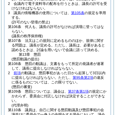
2
会議内で電子資料等の配布を行うときは、議長の許可を受
けなければならない。
3
議員の情報機器の使用については、
第105条
の規定を準用
する。
(許可のない登壇の禁止)
第106条
何人も、議長の許可がなければ演壇に登ってはな
らない。
(議長の秩序保持権)
第107条
法又はこの規則に定めるもののほか、規律に関す
る問題は、議長が定める。
ただし、議長は、必要があると
認めるときは、討論を用いないで会議に諮って決める。
第13章
懲罰
(懲罰動議の提出)
第108条
懲罰の動議は、文書をもって所定の発議者が連署
して、議長に提出しなければならない。
2
前項
の動議は、懲罰事犯があった日から起算して3日以内
に提出しなければならない。
ただし、
第95条第2項
の違反
に係るものについては、この限りでない。
(懲罰の審査)
第109条
懲罰については、議会は、
第37条第1項
の規定にか
かわらず、委員会に付託しなければ決定することができな
い。
(代理弁明)
第110条
議員は、自己に関する懲罰動議及び懲罰事犯の会
議並びに委員会で一身上の弁明をする場合において、議会