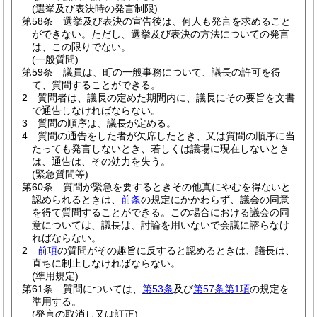
(選挙及び表決時の発言制限)
第58条
選挙及び表決の宣告後は、何人も発言を求めること
ができない。
ただし、選挙及び表決の方法についての発言
は、この限りでない。
(一般質問)
第59条
議員は、町の一般事務について、議長の許可を得
て、質問することができる。
2
質問者は、議長の定めた期間内に、議長にその要旨を文書
で通告しなければならない。
3
質問の順序は、議長が定める。
4
質問の通告をした者が欠席したとき、又は質問の順序に当
たっても発言しないとき、若しくは議場に現在しないとき
は、通告は、その効力を失う。
(緊急質問等)
第60条
質問が緊急を要するときその他真にやむを得ないと
認められるときは、
前条
の規定にかかわらず、議会の同意
を得て質問することができる。
この場合における議会の同
意については、議長は、討論を用いないで会議に諮らなけ
ればならない。
2
前項
の質問がその趣旨に反すると認めるときは、議長は、
直ちに制止しなければならない。
(準用規定)
第61条
質問については、
第53条
及び
第57条第1項
の規定を
準用する。
(発言の取消し又は訂正)