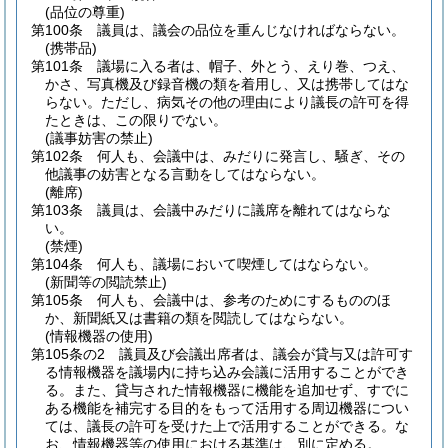
(品位の尊重)
第100条
議員は、議会の品位を重んじなければならない。
(携帯品)
第101条
議場に入る者は、帽子、外とう、えり巻、つえ、
かさ、写真機及び録音機の類を着用し、又は携帯してはな
らない。
ただし、病気その他の理由により議長の許可を得
たときは、この限りでない。
(議事妨害の禁止)
第102条
何人も、会議中は、みだりに発言し、騒ぎ、その
他議事の妨害となる言動をしてはならない。
(離席)
第103条
議員は、会議中みだりに議席を離れてはならな
い。
(禁煙)
第104条
何人も、議場において喫煙してはならない。
(新聞等の閲読禁止)
第105条
何人も、会議中は、参考のためにするもののほ
か、新聞紙又は書籍の類を閲読してはならない。
(情報機器の使用)
第105条の2
議員及び会議出席者は、議会が貸与又は許可す
る情報機器を議場内に持ち込み会議に活用することができ
る。
また、貸与された情報機器に機能を追加せず、すでに
ある機能を補完する目的をもって活用する周辺機器につい
ては、議長の許可を受けた上で活用することができる。
な
お、情報機器等の使用における基準は、別に定める。