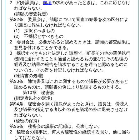
2
紹介議員は、
前項
の求めがあったときは、これに応じなけ
ればならない。
(請願の審査報告)
第92条
委員会は、請願について審査の結果を次の区分によ
り議長に報告しなければならない。
(1)
採択すべきもの
(2)
不採択とすべきもの
2
委員会は、必要があると認めるときは、請願の審査結果に
意見を付けることができる。
3
採択すべきものと決定した請願で、町長その他の関係執行
機関に送付することを適当と認めるもの並びにその処理の
経過及び結果の報告を請求することを適当と認めるものに
ついては、その旨を付記しなければならない。
(陳情書の処理)
第93条
陳情書又はこれに類するもので議長が必要があると
認めるものは、請願書の例により処理するものとする。
第10章
秘密会
(指定者以外の退場)
第94条
秘密会を開く議決があったときは、議長は、傍聴人
及び議長の指定する者以外の者を議場の外に退去させなけ
ればならない。
(秘密の保持)
第95条
秘密会の議事の記録は、公表しない。
2
秘密会の議事は、何人も秘密性の継続する限り、他に漏ら
してはならない。