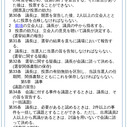
の有無を確かめ、投票の終了を宣告する。
その宣告があっ
た後は、投票することができない。
(開票及び投票の効力)
第30条
議長は、開票を宣告した後、2人以上の立会人とと
もに投票を点検しなければならない。
2
前項
の立会人は、議長が、議員の中から指名する。
3
投票の効力は、立会人の意見を聴いて議長が決定する。
(選挙結果の報告)
第31条
議長は、選挙の結果を直ちに議場において報告す
る。
2
議長は、当選人に当選の旨を告知しなければならない。
(選挙に関する疑義)
第32条
選挙に関する疑義は、議長が会議に諮って決める。
(選挙関係書類の保存)
第33条
議長は、投票の有効無効を区別し、当該当選人の任
期間、関係書類とともにこれを保存しなければならない。
第5章
議事
(議題の宣告)
第34条
会議に付する事件を議題とするときは、議長は、そ
の旨を宣告する。
(一括議題)
第35条
議長は、必要があると認めるときは、2件以上の事
件を一括して議題とすることができる。
ただし、出席議員2
人以上から異議があるときは、討論を用いないで会議に諮
って決める。