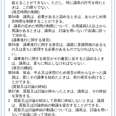
超えることができない。
ただし、特に議長の許可を得たと
きは、この限りでない。
(発言時間の制限)
第54条
議長は、必要があると認めるときは、あらかじめ発
言時間を制限することができる。
2
議長の定めた時間の制限について、出席議員2人以上から
異議があるときは、議長は、討論を用いないで会議に諮っ
て決める。
(議事進行に関する発言)
第55条
議事進行に関する発言は、議題に直接関係のあるも
の又は直ちに処理する必要があるものでなければならな
い。
2
議事進行に関する発言がその趣旨に反すると認めるとき
は、議長は、直ちに制止しなければならない。
(発言の継続)
第56条
延会、中止又は休憩のため発言が終わらなかった議
員は、更にその議事を始めたときは、前の発言を続けるこ
とができる。
(質疑又は討論の終結)
第57条
質疑又は討論が終わったときは、議長は、その終結
を宣告する。
2
質疑又は討論が続出して容易に終結しないときは、議員
は、質疑又は討論終結の動議を提出することができる。
3
質疑又は討論終結の動議については、議長は、討論を用い
ないで会議に諮って決める。