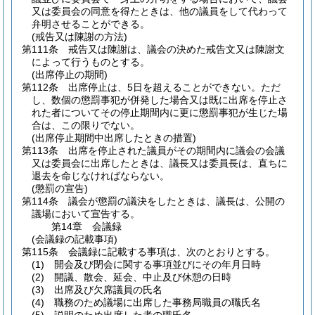
又は委員会の同意を得たときは、他の議員をして代わって
弁明させることができる。
(戒告又は陳謝の方法)
第111条
戒告又は陳謝は、議会の決めた戒告文又は陳謝文
によって行うものとする。
(出席停止の期間)
第112条
出席停止は、5日を超えることができない。
ただ
し、数個の懲罰事犯が併発した場合又は既に出席を停止さ
れた者についてその停止期間内に更に懲罰事犯が生じた場
合は、この限りでない。
(出席停止期間中出席したときの措置)
第113条
出席を停止された議員がその期間内に議会の会議
又は委員会に出席したときは、議長又は委員長は、直ちに
退去を命じなければならない。
(懲罰の宣告)
第114条
議会が懲罰の議決をしたときは、議長は、公開の
議場において宣告する。
第14章
会議録
(会議録の記載事項)
第115条
会議録に記載する事項は、次のとおりとする。
(1)
開会及び閉会に関する事項並びにその年月日時
(2)
開議、散会、延会、中止及び休憩の日時
(3)
出席及び欠席議員の氏名
(4)
職務のため議場に出席した事務局職員の職氏名