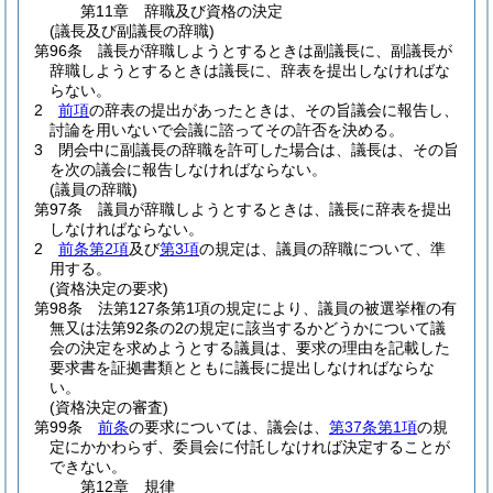
第11章
辞職及び資格の決定
(議長及び副議長の辞職)
第96条
議長が辞職しようとするときは副議長に、副議長が
辞職しようとするときは議長に、辞表を提出しなければな
らない。
2
前項
の辞表の提出があったときは、その旨議会に報告し、
討論を用いないで会議に諮ってその許否を決める。
3
閉会中に副議長の辞職を許可した場合は、議長は、その旨
を次の議会に報告しなければならない。
(議員の辞職)
第97条
議員が辞職しようとするときは、議長に辞表を提出
しなければならない。
2
前条第2項
及び
第3項
の規定は、議員の辞職について、準
用する。
(資格決定の要求)
第98条
法第127条第1項の規定により、議員の被選挙権の有
無又は法第92条の2の規定に該当するかどうかについて議
会の決定を求めようとする議員は、要求の理由を記載した
要求書を証拠書類とともに議長に提出しなければならな
い。
(資格決定の審査)
第99条
前条
の要求については、議会は、
第37条第1項
の規
定にかかわらず、委員会に付託しなければ決定することが
できない。
第12章
規律