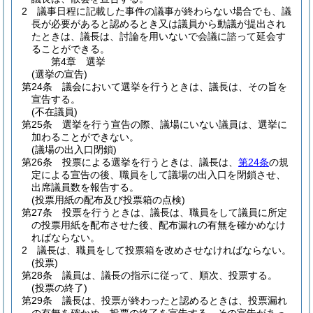
2
議事日程に記載した事件の議事が終わらない場合でも、議
長が必要があると認めるとき又は議員から動議が提出され
たときは、議長は、討論を用いないで会議に諮って延会す
ることができる。
第4章
選挙
(選挙の宣告)
第24条
議会において選挙を行うときは、議長は、その旨を
宣告する。
(不在議員)
第25条
選挙を行う宣告の際、議場にいない議員は、選挙に
加わることができない。
(議場の出入口閉鎖)
第26条
投票による選挙を行うときは、議長は、
第24条
の規
定による宣告の後、職員をして議場の出入口を閉鎖させ、
出席議員数を報告する。
(投票用紙の配布及び投票箱の点検)
第27条
投票を行うときは、議長は、職員をして議員に所定
の投票用紙を配布させた後、配布漏れの有無を確かめなけ
ればならない。
2
議長は、職員をして投票箱を改めさせなければならない。
(投票)
第28条
議員は、議長の指示に従って、順次、投票する。
(投票の終了)
第29条
議長は、投票が終わったと認めるときは、投票漏れ