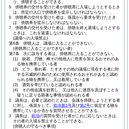
り、傍聴することができる。
5
傍聴券の交付を受けた者が傍聴席に入場しようとするとき
は、所定の入口で傍聴券を提示しなければならない。
6
傍聴券の交付を受けた者は、係員から要求を受けたとき
は、傍聴券を提示しなければならない。
7
傍聴券の交付を受けた者は、傍聴を終え退場しようとする
ときは、これを返還しなければならない。
(議場への入場禁止)
第6条
傍聴人は、議場に入ることができない。
(傍聴席に入ることができない者)
第7条
次に該当する者は、傍聴席に入ることができない。
(1)
銃器、刃物、棒その他他人に危害を加えるおそれのあ
る物を携帯している者
(2)
ビラ、垂れ幕、たすきその他の議場に現在する者に対
する示威的行為のために使用されるおそれがあると認め
られる物を携帯し、又は着用している者
(3)
酒気を帯びていると認められる者
(4)
その他会議を妨害し、又は他人に迷惑を及ぼすことを
疑うに足りる顕著な事情が認められる者
2
議長は、必要と認めたときは、会議を傍聴しようとする者
に対し、係員をして、
前項第1号
及び
第2号
に規定する物を
携帯しているか否かを質問させることができる。
3
議長は、
前項
の質問を受けた者がこれに応じないときは、
その者の入場を禁止することができる。
(傍聴人の守るべき事項)