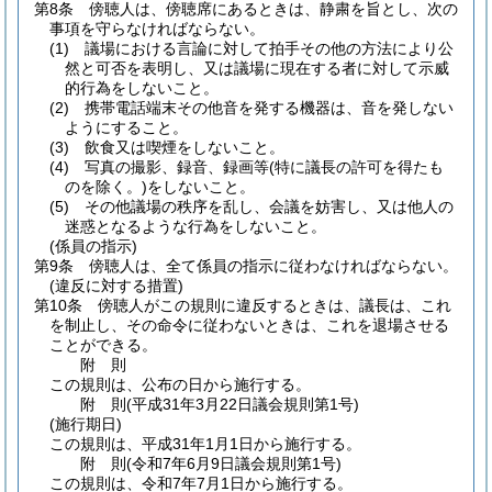
第8条
傍聴人は、傍聴席にあるときは、静粛を旨とし、次の
事項を守らなければならない。
(1)
議場における言論に対して拍手その他の方法により公
然と可否を表明し、又は議場に現在する者に対して示威
的行為をしないこと。
(2)
携帯電話端末その他音を発する機器は、音を発しない
ようにすること。
(3)
飲食又は喫煙をしないこと。
(4)
写真の撮影、録音、録画等
(特に議長の許可を得たも
のを除く。)
をしないこと。
(5)
その他議場の秩序を乱し、会議を妨害し、又は他人の
迷惑となるような行為をしないこと。
(係員の指示)
第9条
傍聴人は、全て係員の指示に従わなければならない。
(違反に対する措置)
第10条
傍聴人がこの規則に違反するときは、議長は、これ
を制止し、その命令に従わないときは、これを退場させる
ことができる。
附
則
この規則は、公布の日から施行する。
附
則
(平成31年3月22日
議会規則第1号)
(施行期日)
この規則は、平成31年1月1日から施行する。
附
則
(令和7年6月9日
議会規則第1号)
この規則は、令和7年7月1日から施行する。