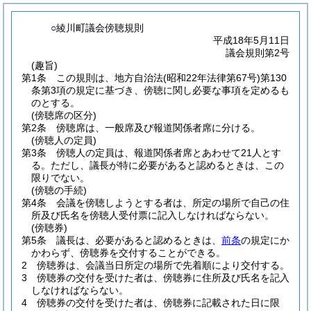
○綾川町議会傍聴規則
平成18年5月11日
議会規則第2号
(趣旨)
第1条
この規則は、地方自治法
(昭和22年法律第67号)
第130
条第3項の規定に基づき、傍聴に関し必要な事項を定めるも
のとする。
(傍聴席の区分)
第2条
傍聴席は、一般席及び報道関係者席に分ける。
(傍聴人の定員)
第3条
傍聴人の定員は、報道関係者席とあわせて21人とす
る。
ただし、議長が特に必要があると認めるときは、この
限りでない。
(傍聴の手続)
第4条
会議を傍聴しようとする者は、所定の場所で自己の住
所及び氏名を傍聴人受付票に記入しなければならない。
(傍聴券)
第5条
議長は、必要があると認めるときは、
前条
の規定にか
かわらず、傍聴券を交付することができる。
2
傍聴券は、会議当日所定の場所で先着順により交付する。
3
傍聴券の交付を受けた者は、傍聴券に住所及び氏名を記入
しなければならない。
4
傍聴券の交付を受けた者は、傍聴券に記載された日に限