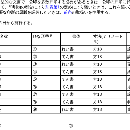
定型的な文書で、公印を多数押印する必要があるときは、公印の押印に
いて、印刷物の都合により
別表第1
の定めにより難いときは、これを縮小
要な印影の原版を調製したときは、
前条
の取扱いを準用する。
の日から施行する。
名称
ひな形番号
書体
寸法
(ミリメート
ル)
①
れい書
方18
印
②
てん書
方18
印
③
れい書
方18
印
④
てん書
方18
印
⑤
てん書
方18
印
⑥
てん書
方18
印
⑦
てん書
方18
⑧
てん書
方18
長
⑨
れい書
方18
①
②