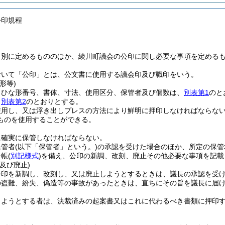
公印規程
、別に定めるもののほか、綾川町議会の公印に関し必要な事項を定める
おいて「公印」とは、公文書に使用する議会印及び職印をいう。
形等)
、ひな形番号、書体、寸法、使用区分、保管者及び個数は、
別表第1
のと
、
別表第2
のとおりとする。
使用し、又は浮き出しプレスの方法により鮮明に押印しなければならな
ものを使用することができる。
に確実に保管しなければならない。
保管者
(以下「保管者」という。)
の承認を受けた場合のほか、所定の保管
台帳
(
別記様式
)
を備え、公印の新調、改刻、廃止その他必要な事項を記載
及び廃止)
公印を新調し、改刻し、又は廃止しようとするときは、議長の承認を受
の盗難、紛失、偽造等の事故があったときは、直ちにその旨を議長に届
しようとする者は、決裁済みの起案書又はこれに代わるべき書類に押印