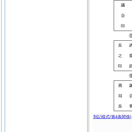
別記様式
(第4条関係)