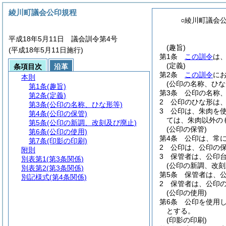
綾川町議会公印規程
○綾川町議会
平成18年5月11日 議会訓令第4号
(趣旨)
(平成18年5月11日施行)
第1条
この訓令
は
(定義)
条項目次
沿革
第2条
この訓令
に
本則
(公印の名称、ひな
第1条
(趣旨)
第3条
公印の名称
第2条
(定義)
2
公印のひな形は
第3条
(公印の名称、ひな形等)
3
公印は、朱肉を
第4条
(公印の保管)
ては、朱肉以外の
第5条
(公印の新調、改刻及び廃止)
(公印の保管)
第6条
(公印の使用)
第4条
公印は、常
第7条
(印影の印刷)
2
公印は、公印の
附則
3
保管者は、公印
別表第1
(第3条関係)
(公印の新調、改刻
別表第2
(第3条関係)
第5条
保管者は、
別記様式
(第4条関係)
2
保管者は、公印
(公印の使用)
第6条
公印を使用
とする。
(印影の印刷)