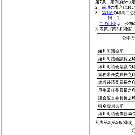
第7条
定例的かつ
2
前項
の場合にお
3
第1項
の印刷に必
附
則
この訓令
は、公布
別表第1
(第3条関係)
公印の
綾川町議会印
綾川町議会議長之
綾川町議会副議長
総務常任委員長之
建設経済委員長之
厚生常任委員長之
議会運営委員長之
特別委員長印
綾川町議会事務局
別表第2
(第3条関係)