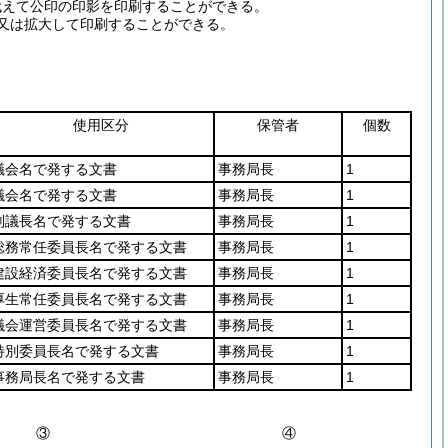
代えて公印の印影を印刷することができる。
又は拡大して印刷することができる。
使用区分
保管者
個数
議会名で発する文書
事務局長
1
議会名で発する文書
事務局長
1
副議長名で発する文書
事務局長
1
総務常任委員長名で発する文書
事務局長
1
建設経済委員長名で発する文書
事務局長
1
厚生常任委員長名で発する文書
事務局長
1
議会運営委員長名で発する文書
事務局長
1
特別委員長名で発する文書
事務局長
1
事務局長名で発する文書
事務局長
1
③
④