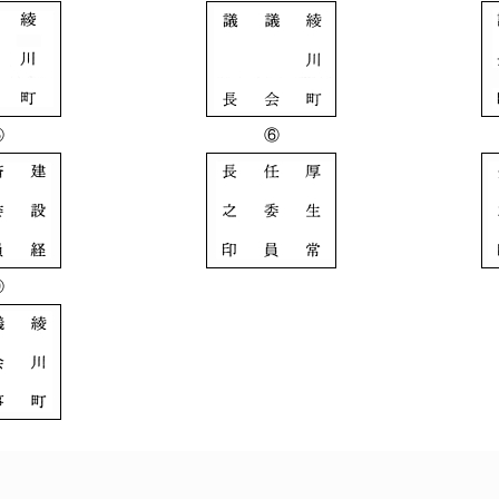
⑤
⑥
⑨