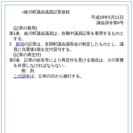
○綾川町議会議員記章規程
平成18年5月11日
議会訓令第6号
(記章の着用)
第1条
綾川町議会議員は、在職中議員記章を着用するものと
する。
2
前項
の記章は、全国町議会議長会の制定したものとし、議
員に当選後1個を交付貸与する。
(記章の再交付)
第2条
記章の紛失等により再交付を受ける場合は、その実費
を弁償しなければならない。
附
則
この訓令
は、公布の日から施行する。