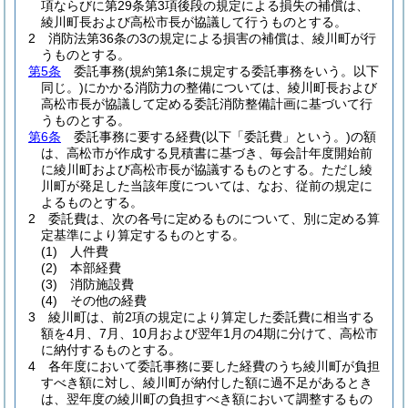
項ならびに第29条第3項後段の規定による損失の補償は、
綾川町長および高松市長が協議して行うものとする。
2 消防法第36条の3の規定による損害の補償は、綾川町が行
うものとする。
第5条
委託事務
(規約第1条に規定する委託事務をいう。以下
同じ。)
にかかる消防力の整備については、綾川町長および
高松市長が協議して定める委託消防整備計画に基づいて行
うものとする。
第6条
委託事務に要する経費
(以下「委託費」という。)
の額
は、高松市が作成する見積書に基づき、毎会計年度開始前
に綾川町および高松市長が協議するものとする。ただし綾
川町が発足した当該年度については、なお、従前の規定に
よるものとする。
2 委託費は、次の各号に定めるものについて、別に定める算
定基準により算定するものとする。
(1)
人件費
(2)
本部経費
(3)
消防施設費
(4)
その他の経費
3 綾川町は、前2項の規定により算定した委託費に相当する
額を4月、7月、10月および翌年1月の4期に分けて、高松市
に納付するものとする。
4 各年度において委託事務に要した経費のうち綾川町が負担
すべき額に対し、綾川町が納付した額に過不足があるとき
は、翌年度の綾川町の負担すべき額において調整するもの