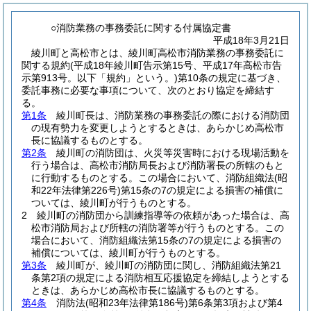
○消防業務の事務委託に関する付属協定書
平成18年3月21日
綾川町と高松市とは、綾川町高松市消防業務の事務委託に
関する規約
(平成18年綾川町告示第15号、平成17年高松市告
示第913号。以下「規約」という。)
第10条の規定に基づき、
委託事務に必要な事項について、次のとおり協定を締結す
る。
第1条
綾川町長は、消防業務の事務委託の際における消防団
の現有勢力を変更しようとするときは、あらかじめ高松市
長に協議するものとする。
第2条
綾川町の消防団は、火災等災害時における現場活動を
行う場合は、高松市消防局長および消防署長の所轄のもと
に行動するものとする。この場合において、消防組織法
(昭
和22年法律第226号)
第15条の7の規定による損害の補償に
ついては、綾川町が行うものとする。
2 綾川町の消防団から訓練指導等の依頼があった場合は、高
松市消防局および所轄の消防署等が行うものとする。この
場合において、消防組織法第15条の7の規定による損害の
補償については、綾川町が行うものとする。
第3条
綾川町が、綾川町の消防団に関し、消防組織法第21
条第2項の規定による消防相互応援協定を締結しようとする
ときは、あらかじめ高松市長に協議するものとする。
第4条
消防法
(昭和23年法律第186号)
第6条第3項および第4