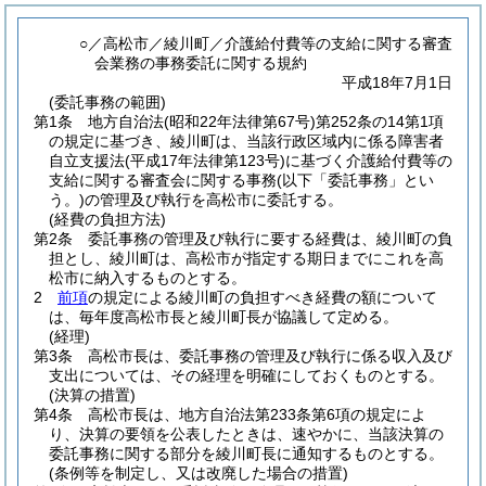
○／高松市／綾川町／介護給付費等の支給に関する審査
会業務の事務委託に関する規約
平成18年7月1日
(委託事務の範囲)
第1条
地方自治法
(昭和22年法律第67号)
第252条の14第1項
の規定に基づき、綾川町は、当該行政区域内に係る障害者
自立支援法
(平成17年法律第123号)
に基づく介護給付費等の
支給に関する審査会に関する事務
(以下「委託事務」とい
う。)
の管理及び執行を高松市に委託する。
(経費の負担方法)
第2条
委託事務の管理及び執行に要する経費は、綾川町の負
担とし、綾川町は、高松市が指定する期日までにこれを高
松市に納入するものとする。
2
前項
の規定による綾川町の負担すべき経費の額について
は、毎年度高松市長と綾川町長が協議して定める。
(経理)
第3条
高松市長は、委託事務の管理及び執行に係る収入及び
支出については、その経理を明確にしておくものとする。
(決算の措置)
第4条
高松市長は、地方自治法第233条第6項の規定によ
り、決算の要領を公表したときは、速やかに、当該決算の
委託事務に関する部分を綾川町長に通知するものとする。
(条例等を制定し、又は改廃した場合の措置)