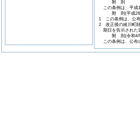
附
則
この条例は、平成1
附
則
(平成2
1
この条例は、公
2
改正後の綾川町
期日を告示された
附
則
(令和4
この条例は、公布