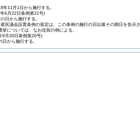
8年11月1日から施行する。
8年6月22日
条例第21号)
布の日から施行する。
財産区議会設置条例の規定は、この条例の施行の日以後その期日を告示
選挙については、なお従前の例による。
年9月20日
条例第20号)
の日から施行する。