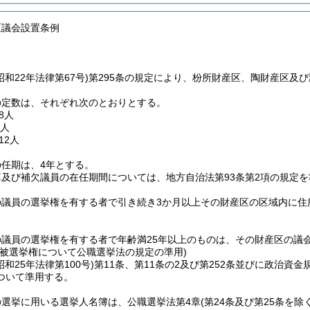
区議会設置条例
昭和22年法律第67号)
第295条の規定により、枌所財産区、陶財産区及
の定数は、それぞれ次のとおりとする。
8人
2人
12人
任期は、4年とする。
及び補欠議員の在任期間については、地方自治法第93条第2項の規定
の議員の選挙権を有する者で引き続き3か月以上その財産区の区域内に住
の議員の選挙権を有する者で年齢満25年以上のものは、その財産区の議
び被選挙権について公職選挙法の規定の準用)
昭和25年法律第100号)
第11条、第11条の2及び第252条並びに政治資金
ついて準用する。
の選挙に用いる選挙人名簿は、公職選挙法第4章
(第24条及び第25条を除