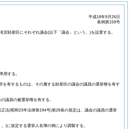
平成18年9月26日
条例第159号
び滝宮財産区にそれぞれ議会
(以下「議会」という。)
を設置する。
を準用する。
所を有するものは、その属する財産区の議会の議員の選挙権を有す
会の議員の被選挙権を有する。
規正法
(昭和23年法律第194号)
第28条の規定は、議会の議員の選挙
く。)
に規定する選挙人名簿の例により調製する。