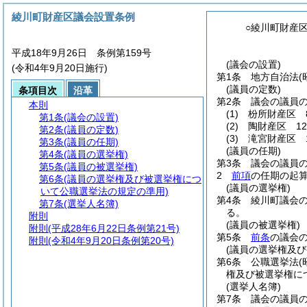
綾川町財産区議会設置条例
○綾川町財産
平成18年9月26日 条例第159号
(議会の設置)
(令和4年9月20日施行)
第1条
地方自治法
(
(議員の定数)
条項目次
沿革
第2条
議会の議員
本則
(1)
枌所財産区 
第1条
(議会の設置)
(2)
陶財産区 1
第2条
(議員の定数)
(3)
滝宮財産区 
第3条
(議員の任期)
(議員の任期)
第4条
(議員の選挙権)
第3条
議会の議員の
第5条
(議員の被選挙権)
2
前項
の任期の起算
第6条
(議員の選挙権及び被選挙権につ
(議員の選挙権)
いて公職選挙法の規定の準用)
第4条
綾川町議会
第7条
(選挙人名簿)
る。
附則
(議員の被選挙権)
附則
(平成28年6月22日条例第21号)
第5条
前条
の議会
附則
(令和4年9月20日条例第20号)
(議員の選挙権及
第6条
公職選挙法
(
権及び被選挙権に
(選挙人名簿)
第7条
議会の議員