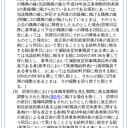
の職務の級
(当該職務の級が平成18年改正条例附則別表第
1の新級欄に掲げられているものである場合にあっては、
当該職務の級に対応する同表の旧級欄に掲げる職務の級
(同欄に2の職務の級が掲げられているときは、そのうち
上位の職務の級)
)
に降格をしたものとした場合
(切替日以
降に基準級より下位の職務の級への降格を2回以上した場
合にあっては、切替日の前日にそれらの降格を順次した
ものとした場合)
に、改正前の初任給規則第23条の規定の
例により同日において受けることとなる給料月額に相当
する額
(基準日において減額改定対象職員である者にあっ
ては当該給料月額に相当する額に100分の99.36を乗じて
得た額とし、基準日において減額改定対象職員以外の職
員である者
(基準日において医療職給料表
(一)
適用職員で
ある者を除く。)
にあっては当該給料月額に相当する額に
100分の99.60を乗じて得た額とし、それらの額に1円未
満の端数があるときは、その端数を切り捨てた額とす
る。)
(3)
切替日前における休職等期間を含む期間に係る復職時
調整をされた場合
(
第5号
に掲げる場合を除く。)
切替日
の前日に復職時調整をされたものとした場合に改正前の
初任給規則第42条又は綾川町職員の育児休業等に関する
条例の一部を改正する条例
(平成18年綾川町条例第155号)
の規定による改正前の育児休業条例第6条の規定の例によ
り同日において受けることとなる給料月額に相当する額
(基準日において減額改定対象職員である者にあっては当