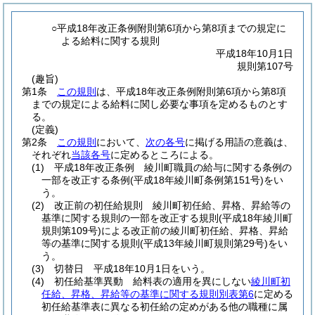
○平成18年改正条例附則第6項から第8項までの規定に
よる給料に関する規則
平成18年10月1日
規則第107号
(趣旨)
第1条
この規則
は、平成18年改正条例附則第6項から第8項
までの規定による給料に関し必要な事項を定めるものとす
る。
(定義)
第2条
この規則
において、
次の各号
に掲げる用語の意義は、
それぞれ
当該各号
に定めるところによる。
(1)
平成18年改正条例 綾川町職員の給与に関する条例の
一部を改正する条例
(平成18年綾川町条例第151号)
をい
う。
(2)
改正前の初任給規則 綾川町初任給、昇格、昇給等の
基準に関する規則の一部を改正する規則
(平成18年綾川町
規則第109号)
による改正前の綾川町初任給、昇格、昇給
等の基準に関する規則
(平成13年綾川町規則第29号)
をい
う。
(3)
切替日 平成18年10月1日をいう。
(4)
初任給基準異動 給料表の適用を異にしない
綾川町初
任給、昇格、昇給等の基準に関する規則別表第6
に定める
初任給基準表に異なる初任給の定めがある他の職種に属