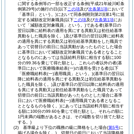
に関する条例等の一部を改正する条例
(平成21年綾川町条
例第29号)
の施行の日
(以下
この項
及び
次条第1項
において
「基準日」という。)
において同条例附則第2項第1号に規
定する減額改定対象職員
(以下
この項
及び
次条第1項
にお
いて「減額改定対象職員」という。)
である者
(基準日の
翌日以降に給料表の適用を異にする異動又は初任給基準
異動をした職員を除く。)
及び基準日の翌日以降に給料表
の適用を異にする異動又は初任給基準異動をした職員で
あって切替日の前日に当該異動があったものとした場合
に基準日において減額改定対象職員である者となること
となるものにあっては当該給料月額に相当する額に100
分の99.36を乗じて得た額とし、これらの者以外の者
(基
準日において医療職俸給表
(一)
の適用を受ける者
(以下
「医療職給料表
(一)
適用職員」という。)
(基準日の翌日以
降に給料表の適用を異にする異動又は初任給基準異動を
した職員を除く。)
及び基準日の翌日以降に給料表の適用
を異にする異動又は初任給基準異動をした職員であって
切替日の前日に当該異動があったものとした場合に基準
日において医療職給料表
(一)
適用職員である者となるこ
ととなるものを除く。)
にあっては当該給料月額に相当す
る額に100分の99.60を乗じて得た額とし、それらの額に
1円未満の端数があるときは、その端数を切り捨てた額と
する。)
(2)
基準級より下位の職務の級に降格をした場合
(
第5号
に
掲げる場合を除く。)
切替日の前日において当該降格後