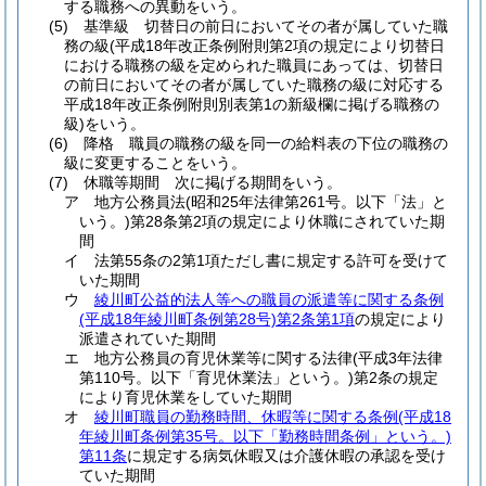
する職務への異動をいう。
(5)
基準級 切替日の前日においてその者が属していた職
務の級
(平成18年改正条例附則第2項の規定により切替日
における職務の級を定められた職員にあっては、切替日
の前日においてその者が属していた職務の級に対応する
平成18年改正条例附則別表第1の新級欄に掲げる職務の
級)
をいう。
(6)
降格 職員の職務の級を同一の給料表の下位の職務の
級に変更することをいう。
(7)
休職等期間 次に掲げる期間をいう。
ア
地方公務員法
(昭和25年法律第261号。以下「法」と
いう。)
第28条第2項の規定により休職にされていた期
間
イ
法第55条の2第1項ただし書に規定する許可を受けて
いた期間
ウ
綾川町公益的法人等への職員の派遣等に関する条例
(平成18年綾川町条例第28号)
第2条第1項
の規定により
派遣されていた期間
エ
地方公務員の育児休業等に関する法律
(平成3年法律
第110号。以下「育児休業法」という。)
第2条の規定
により育児休業をしていた期間
オ
綾川町職員の勤務時間、休暇等に関する条例
(平成18
年綾川町条例第35号。以下「勤務時間条例」という。)
第11条
に規定する病気休暇又は介護休暇の承認を受け
ていた期間