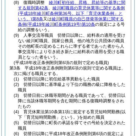
(8)
復職時調整
綾川町初任給、昇格、昇給等の基準に関
する規則第42条
、
綾川町職員の育児休業等に関する条例
(平成18年綾川町条例第36号。以下「育児休業条例」と
いう。)
第8条
又は
綾川町職員の自己啓発等休業に関する
条例
(平成19年綾川町条例第19号)
第10条
の規定による号
給の調整をいう。
(9)
人事交流等職員 切替日以降に、給料表の適用を受け
ない綾川町職員、国家公務員、他の地方公共団体の職員
その他町長の定めるこれらに準ずる者であった者から人
事交流等により引き続き新たに給料表の適用を受ける職
員となった者をいう。
(平成18年改正条例附則第6項の規則で定める職員)
第3条
平成18年改正条例附則第6項の規則で定める職員は、
次に掲げる職員とする。
(1)
切替日以降に初任給基準異動をした職員
(2)
切替日以降に基準級より下位の職務の級に降格をした
職員
(3)
切替日前に休職等期間がある職員であって、切替日以
降に当該休職等期間を含む期間に係る復職時調整をされ
たもの
(4)
育児休業法第10条第1項に規定する育児短時間勤務
(以
下「育児短時間勤務」という。)
を始めた職員
(5)
切替日以降に町長の承認を得てその号給を決定された
職員
(6)
切替日以降に平成18年改正条例附則第6項の規定によ