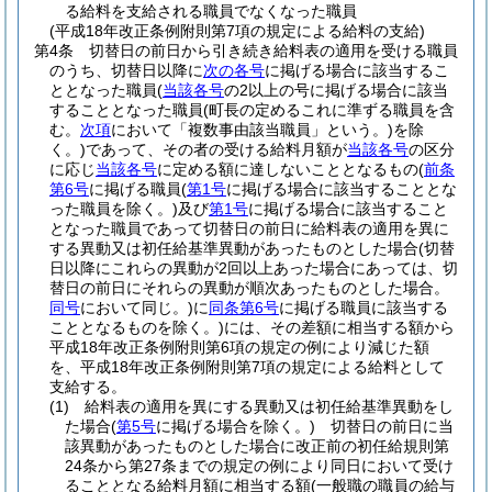
る給料を支給される職員でなくなった職員
(平成18年改正条例附則第7項の規定による給料の支給)
第4条
切替日の前日から引き続き給料表の適用を受ける職員
のうち、切替日以降に
次の各号
に掲げる場合に該当するこ
ととなった職員
(
当該各号
の2以上の号に掲げる場合に該当
することとなった職員
(町長の定めるこれに準ずる職員を含
む。
次項
において「複数事由該当職員」という。)
を除
く。)
であって、その者の受ける給料月額が
当該各号
の区分
に応じ
当該各号
に定める額に達しないこととなるもの
(
前条
第6号
に掲げる職員
(
第1号
に掲げる場合に該当することとな
った職員を除く。)
及び
第1号
に掲げる場合に該当すること
となった職員であって切替日の前日に給料表の適用を異に
する異動又は初任給基準異動があったものとした場合
(切替
日以降にこれらの異動が2回以上あった場合にあっては、切
替日の前日にそれらの異動が順次あったものとした場合。
同号
において同じ。)
に
同条第6号
に掲げる職員に該当する
こととなるものを除く。)
には、その差額に相当する額から
平成18年改正条例附則第6項の規定の例により減じた額
を、平成18年改正条例附則第7項の規定による給料として
支給する。
(1)
給料表の適用を異にする異動又は初任給基準異動をし
た場合
(
第5号
に掲げる場合を除く。)
切替日の前日に当
該異動があったものとした場合に改正前の初任給規則第
24条から第27条までの規定の例により同日において受け
ることとなる給料月額に相当する額
(一般職の職員の給与