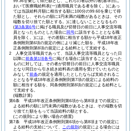
99.36を乗じて得た額とし、これらの者以外の者
(基準日に
おいて医療職給料表
(一)
適用職員である者を除く。)
にあっ
ては当該給料月額に相当する額に100分の99.60を乗じて得
た額とし、それらの額に1円未満の端数があるときは、その
端数を切り捨てた額とする。)
に達しないこととなるもの
(
第3条第6号
に掲げる職員及び切替日の前日に人事交流等職
員となったものとした場合に
同号
に該当することとなる職
員を除く。)
には、その差額に相当する額から平成18年改正
条例附則第6項の規定の例により減じた額を、平成18年改
正条例附則第8項の規定による給料として支給する。
2
人事交流等職員であって、当該人事交流等職員となった日
以降に
前条第1項各号
に掲げる場合に該当することとなった
ものに対しては、その者が切替日の前日に人事交流等職員
となり同日から引き続き給料表の適用を受けていたものと
みなして
前条
の規定を適用したとしたならば支給されるこ
ととなる平成18年改正条例附則第7項の規定による給料の
額に相当する額を、同条例附則第8項の規定による給料とし
て支給する。
(端数計算)
第6条
平成18年改正条例附則第6項から第8項までの規定に
よる給料の額に1円未満の端数があるときは、その端数を切
り捨てた額をもって当該給料の額とする。
(この規則により難い場合の措置)
第7条
平成18年改正条例附則第6項から第8項までの規定に
よる給料の支給について、
この規則
の規定による場合には