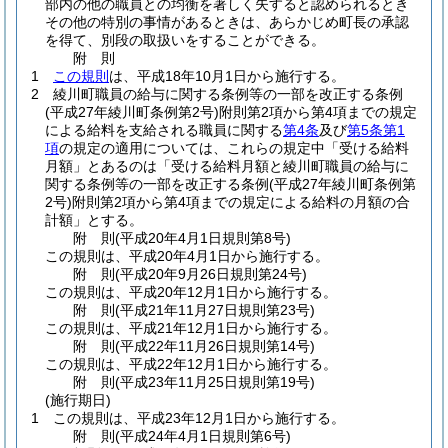
部内の他の職員との均衡を著しく失すると認められるとき
その他の特別の事情があるときは、あらかじめ町長の承認
を得て、別段の取扱いをすることができる。
附
則
1
この規則
は、平成18年10月1日から施行する。
2
綾川町職員の給与に関する条例等の一部を改正する条例
(平成27年綾川町条例第2号)
附則第2項から第4項までの規定
による給料を支給される職員に関する
第4条
及び
第5条第1
項
の規定の適用については、これらの規定中「受ける給料
月額」とあるのは「受ける給料月額と綾川町職員の給与に
関する条例等の一部を改正する条例
(平成27年綾川町条例第
2号)
附則第2項から第4項までの規定による給料の月額の合
計額」とする。
附
則
(平成20年4月1日
規則第8号)
この規則は、平成20年4月1日から施行する。
附
則
(平成20年9月26日
規則第24号)
この規則は、平成20年12月1日から施行する。
附
則
(平成21年11月27日
規則第23号)
この規則は、平成21年12月1日から施行する。
附
則
(平成22年11月26日
規則第14号)
この規則は、平成22年12月1日から施行する。
附
則
(平成23年11月25日
規則第19号)
(施行期日)
1
この規則は、平成23年12月1日から施行する。
附
則
(平成24年4月1日
規則第6号)