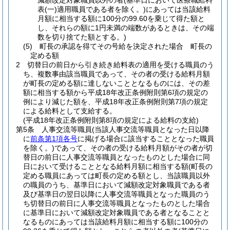
減額改定対象職員以外の者
(基準日において医療職給料
表
(一)
適用職員である者を除く。)
にあっては当該給料
月額に相当する額に100分の99.60を乗じて得た額と
し、それらの額に1円未満の端数があるときは、その端
数を切り捨てた額とする。)
(5)
町長の承認を得てその号給を決定された場合 町長の
定める額
2
切替日の前日から引き続き給料表の適用を受ける職員のう
ち、複数事由該当職員であって、その者の受ける給料月額
が町長の定める額に達しないこととなるものには、その差
額に相当する額から平成18年改正条例附則第6項の規定の
例により減じた額を、平成18年改正条例附則第7項の規定
による給料として支給する。
(平成18年改正条例附則第8項の規定による給料の支給)
第5条
人事交流等職員
(当該人事交流等職員となった日以降
に
前条第1項各号
に掲げる場合に該当することとなった職員
を除く。)
であって、その者の受ける給料月額がその者が切
替日の前日に人事交流等職員となったものとした場合に同
日において受けることとなる給料月額に相当する額
(町長の
定める職員にあっては町長の定める額とし、当該職員以外
の職員のうち、基準日において減額改定対象職員である者
及び基準日の翌日以降に人事交流等職員となった職員のう
ち切替日の前日に人事交流等職員となったものとした場合
に基準日において減額改定対象職員である者となることと
なるものにあっては当該給料月額に相当する額に100分の