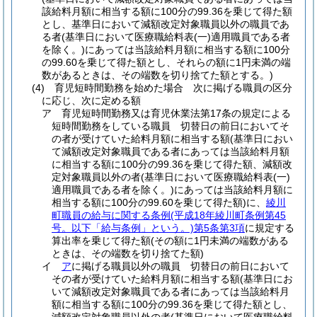
該給料月額に相当する額に100分の99.36を乗じて得た額
とし、基準日において減額改定対象職員以外の職員であ
る者
(基準日において医療職給料表
(一)
適用職員である者
を除く。)
にあっては当該給料月額に相当する額に100分
の99.60を乗じて得た額とし、それらの額に1円未満の端
数があるときは、その端数を切り捨てた額とする。)
(4)
育児短時間勤務を始めた場合 次に掲げる職員の区分
に応じ、次に定める額
ア
育児短時間勤務又は育児休業法第17条の規定による
短時間勤務をしている職員 切替日の前日においてそ
の者が受けていた給料月額に相当する額
(基準日におい
て減額改定対象職員である者にあっては当該給料月額
に相当する額に100分の99.36を乗じて得た額、減額改
定対象職員以外の者
(基準日において医療職給料表
(一)
適用職員である者を除く。)
にあっては当該給料月額に
相当する額に100分の99.60を乗じて得た額)
に、
綾川
町職員の給与に関する条例
(平成18年綾川町条例第45
号。以下「給与条例」という。)
第5条第3項
に規定する
算出率を乗じて得た額
(その額に1円未満の端数がある
ときは、その端数を切り捨てた額)
イ
ア
に掲げる職員以外の職員 切替日の前日において
その者が受けていた給料月額に相当する額
(基準日にお
いて減額改定対象職員である者にあっては当該給料月
額に相当する額に100分の99.36を乗じて得た額とし、