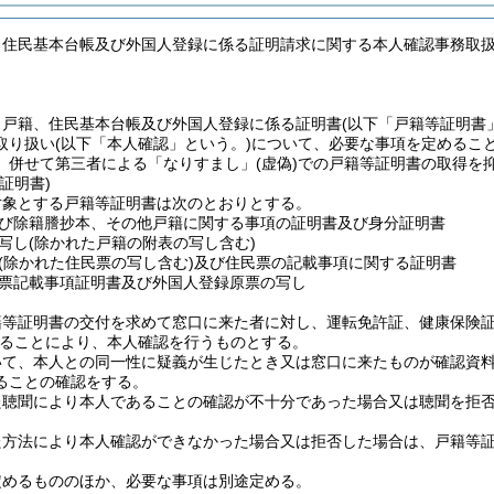
、住民基本台帳及び外国人登録に係る証明請求に関する本人確認事務取
、戸籍、住民基本台帳及び外国人登録に係る証明書
(以下「戸籍等証明書
取り扱い
(以下「本人確認」という。)
について、必要な事項を定めるこ
、併せて第三者による「なりすまし」
(虚偽)
での戸籍等証明書の取得を
証明書)
対象とする戸籍等証明書は次のとおりとする。
び除籍謄抄本、その他戸籍に関する事項の証明書及び身分証明書
写し
(除かれた戸籍の附表の写し含む)
(除かれた住民票の写し含む)
及び住民票の記載事項に関する証明書
票記載事項証明書及び外国人登録原票の写し
籍等証明書の交付を求めて窓口に来た者に対し、運転免許証、健康保険
ることにより、本人確認を行うものとする。
いて、本人との同一性に疑義が生じたとき又は窓口に来たものが確認資
ることの確認をする。
た聴聞により本人であることの確認が不十分であった場合又は聴聞を拒
た方法により本人確認ができなかった場合又は拒否した場合は、戸籍等
定めるもののほか、必要な事項は別途定める。