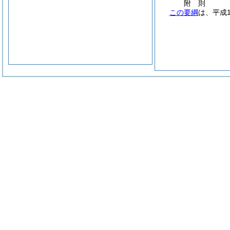
附
則
この要綱
は、平成