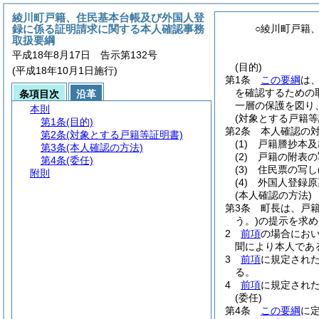
綾川町戸籍、住民基本台帳及び外国人登
録に係る証明請求に関する本人確認事務
○綾川町戸籍
取扱要綱
平成18年8月17日 告示第132号
(目的)
(平成18年10月1日施行)
第1条
この要綱
は
を確認するための
条項目次
沿革
一層の保護を図り
本則
(対象とする戸籍等
第1条
(目的)
第2条
本人確認の
第2条
(対象とする戸籍等証明書)
(1)
戸籍謄抄本及
第3条
(本人確認の方法)
(2)
戸籍の附表の
第4条
(委任)
(3)
住民票の写し
附則
(4)
外国人登録原
(本人確認の方法)
第3条
町長は、戸
う。)
の提示を求め
2
前項
の場合にお
聞により本人であ
3
前項
に規定され
る。
4
前項
に規定され
(委任)
第4条
この要綱
に