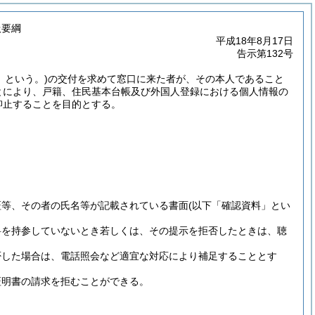
扱要綱
平成18年8月17日
告示第132号
」という。)
の交付を求めて窓口に来た者が、その本人であること
とにより、戸籍、住民基本台帳及び外国人登録における個人情報の
抑止することを目的とする。
証等、その者の氏名等が記載されている書面
(以下「確認資料」とい
料を持参していないとき若しくは、その提示を拒否したときは、聴
否した場合は、電話照会など適宜な対応により補足することとす
証明書の請求を拒むことができる。