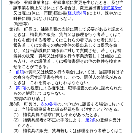
第6条
登録事業者は、登録事項に変更を生じたとき、及び当
該事業を廃止又は休止する場合は、変更届出書
(
様式第3号
)
又は廃止
(休止・再開)
届出書
(
様式第4号
)
により、速やかに
町長に届け出なければならない。
(報告等)
第7条
町長は、補装具費の支給に関して必要があると認める
ときは、補装具の販売、貸与又は修理を行う者若しくはこ
れらを使用する者若しくはこれらの者であった者に対し、
報告若しくは文書その他の物件の提出若しくは提示を命
じ、又は当該職員に関係者に対して質問させ、若しくは補
装具の販売、貸与又は修理を行う事業所若しくは施設に立
ち入り、その設備若しくは帳簿書類その他の物件を検査さ
せることができる。
2
前項
の質問又は検査を行う場合においては、当該職員はそ
の身分を示す証明書を携帯し、かつ、関係人の請求がある
ときは、これを提示しなければならない。
3
第1項
の規定による権限は、犯罪捜査のために認められた
ものと解釈してはならない。
(登録の取り消し)
第8条
町長は、
次の各号
のいずれかに該当する場合において
は、当該登録事業者に係る登録を取り消すことができる。
(1)
補装具費の請求に関し不正があったとき。
(2)
補装具業者が不正の手段により、
第2条
の登録を受け
たとき。
(3)
補装具の販売、貸与若しくは修理を行う者若しくはこ