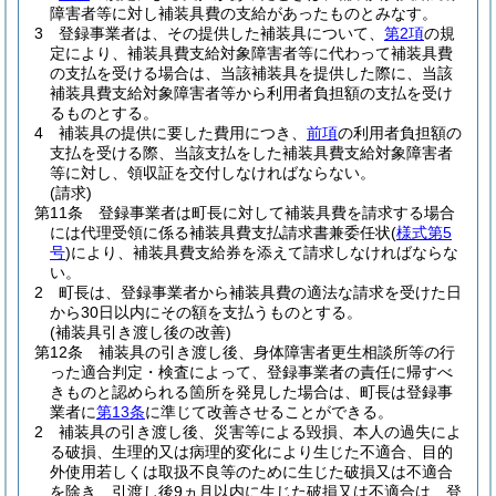
障害者等に対し補装具費の支給があったものとみなす。
3
登録事業者は、その提供した補装具について、
第2項
の規
定により、補装具費支給対象障害者等に代わって補装具費
の支払を受ける場合は、当該補装具を提供した際に、当該
補装具費支給対象障害者等から利用者負担額の支払を受け
るものとする。
4
補装具の提供に要した費用につき、
前項
の利用者負担額の
支払を受ける際、当該支払をした補装具費支給対象障害者
等に対し、領収証を交付しなければならない。
(請求)
第11条
登録事業者は町長に対して補装具費を請求する場合
には代理受領に係る補装具費支払請求書兼委任状
(
様式第5
号
)
により、補装具費支給券を添えて請求しなければならな
い。
2
町長は、登録事業者から補装具費の適法な請求を受けた日
から30日以内にその額を支払うものとする。
(補装具引き渡し後の改善)
第12条
補装具の引き渡し後、身体障害者更生相談所等の行
った適合判定・検査によって、登録事業者の責任に帰すべ
きものと認められる箇所を発見した場合は、町長は登録事
業者に
第13条
に準じて改善させることができる。
2
補装具の引き渡し後、災害等による毀損、本人の過失によ
る破損、生理的又は病理的変化により生じた不適合、目的
外使用若しくは取扱不良等のために生じた破損又は不適合
を除き、引渡し後9ヵ月以内に生じた破損又は不適合は、登