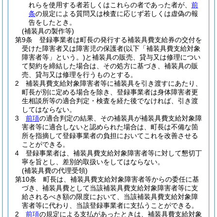
れらを使用する者若しくはこれらの者であった者が、
前
条
の規定による質問又は検査に応じず若しくは虚偽の報
告をしたとき。
(補装具の製作等)
第9条
登録事業者は町長の発行する補装具費支給券の交付を
受けた障害者又は障害児の保護者
(以下「補装具費支給対象
障害者等」という。)
と補装具の販売、貸与又は修理につい
て契約を締結した場合は、その処方に基づき、補装具の販
売、貸与又は修理を行うものとする。
2
補装具費支給対象障害者等に補装具を引き渡すにあたり、
町長が別に定める場合を除き、登録事業者は身体障害者更
生相談所等の適合判定・検査を経た後でなければ、引き渡
してはならない。
3
前項
の適合判定の結果、その補装具が補装具費支給対象障
害者等に適合しないと認められた場合は、町長は不備な箇
所を指摘して登録事業者の負担においてこれを改善させる
ことができる。
4
登録事業者は、補装具費支給対象障害者等に対して懇切丁
寧を旨とし、差別的取扱いをしてはならない。
(補装具費の代理受領)
第10条
町長は、補装具費支給対象障害者等からの委任に基
づき、補装具費として当該補装具費支給対象障害者等に支
給されるべき額の限度において、当該補装具費支給対象障
害者等に代わり、当該登録事業者に支払うことができる。
2
前項
の規定による支払があったときは、補装具費支給対象