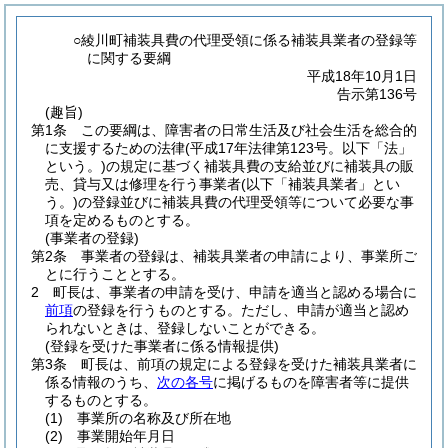
○綾川町補装具費の代理受領に係る補装具業者の登録等
に関する要綱
平成18年10月1日
告示第136号
(趣旨)
第1条
この要綱は、障害者の日常生活及び社会生活を総合的
に支援するための法律
(平成17年法律第123号。以下「法」
という。)
の規定に基づく補装具費の支給並びに補装具の販
売、貸与又は修理を行う事業者
(以下「補装具業者」とい
う。)
の登録並びに補装具費の代理受領等について必要な事
項を定めるものとする。
(事業者の登録)
第2条
事業者の登録は、補装具業者の申請により、事業所ご
とに行うこととする。
2
町長は、事業者の申請を受け、申請を適当と認める場合に
前項
の登録を行うものとする。
ただし、申請が適当と認め
られないときは、登録しないことができる。
(登録を受けた事業者に係る情報提供)
第3条
町長は、前項の規定による登録を受けた補装具業者に
係る情報のうち、
次の各号
に掲げるものを障害者等に提供
するものとする。
(1)
事業所の名称及び所在地
(2)
事業開始年月日