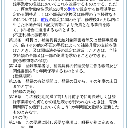
録事業者の負担においてこれを改善するものとする。
ただ
し、厚生労働省告示第528号の
別表
で規定する修理基準に
定める調整若しくは小部品の交換又は修理のうち軽微なも
のについては、
前段
の規定に関わらず、修理後3ヵ月以内に
生じた不適合等
(上記災害等により免責となる事由を除
く。)
の場合に適用するものとする。
(不正利得の徴収等)
第13条
町長は、補装具費支給対象障害者等又は登録事業者
が、偽りその他の不正の手段によって補装具費の支給を受
けたとき、又は関係法令等の規定に違反したときは、当該
支給額の全部又は一部の返還を求めることができる。
(関係帳簿等の保存)
第14条
登録事業者は、補装具費の代理受領に係る帳簿及び
関係書類を5ヵ年間保存するものとする。
(登録期間)
第15条
登録の有効期間は、登録の日から、その年度の末日
までとする。
(登録の更新)
第16条
この有効期間満了前1カ月前までに町長若しくは登
録事業者から何らかの意思表示が行われないときは、有効
期間満了の翌日において向こう1カ年間順次登録を更新した
ものとみなす。
(その他)
第17条
この要綱に関し必要な事項は、町長が別に定める。
附
則