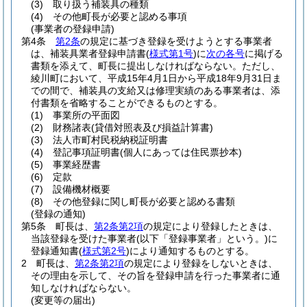
(3)
取り扱う補装具の種類
(4)
その他町長が必要と認める事項
(事業者の登録申請)
第4条
第2条
の規定に基づき登録を受けようとする事業者
は、補装具業者登録申請書
(
様式第1号
)
に
次の各号
に掲げる
書類を添えて、町長に提出しなければならない。
ただし、
綾川町において、平成15年4月1日から平成18年9月31日ま
での間で、補装具の支給又は修理実績のある事業者は、添
付書類を省略することができるものとする。
(1)
事業所の平面図
(2)
財務諸表
(貸借対照表及び損益計算書)
(3)
法人市町村民税納税証明書
(4)
登記事項証明書
(個人にあっては住民票抄本)
(5)
事業経歴書
(6)
定款
(7)
設備機材概要
(8)
その他登録に関し町長が必要と認める書類
(登録の通知)
第5条
町長は、
第2条第2項
の規定により登録したときは、
当該登録を受けた事業者
(以下「登録事業者」という。)
に
登録通知書
(
様式第2号
)
により通知するものとする。
2
町長は、
第2条第2項
の規定により登録をしないときは、
その理由を示して、その旨を登録申請を行った事業者に通
知しなければならない。
(変更等の届出)