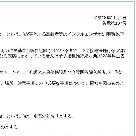
平成18年11月1日
告示第137号
長」という。)
が実施する高齢者等のインフルエンザ予防接種
(以下
、町の住民基本台帳に記録されている者で、予防接種法施行令
(昭和
なる疾病にかかっている者又は予防接種施行規則
(昭和23年厚生省
する。
ただし、介護老人保健施設及び介護医療院入所者が、予防
間、場所、注意事項その他必要な事項について、周知を図るものと
金」という。)
は、
別表
のとおりとする。
ものとする。