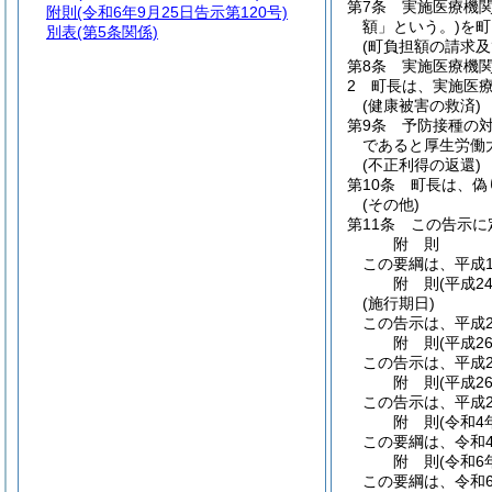
第7条
実施医療機
附則
(令和6年9月25日告示第120号)
額」という。)
を町
別表
(第5条関係)
(町負担額の請求及
第8条
実施医療機
2
町長は、実施医
(健康被害の救済)
第9条
予防接種の
であると厚生労働
(不正利得の返還)
第10条
町長は、偽
(その他)
第11条
この告示に
附
則
この要綱は、平成1
附
則
(平成2
(施行期日)
この告示は、平成2
附
則
(平成2
この告示は、平成2
附
則
(平成2
この告示は、平成2
附
則
(令和4
この要綱は、令和
附
則
(令和6
この要綱は、令和6