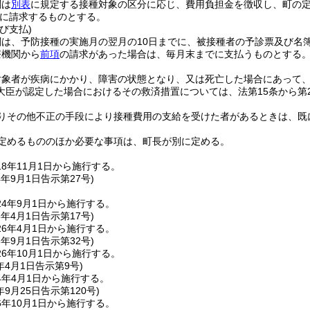
関は
別表
に規定する接種対象の区分に応じ、費用負担金を徴収し、町の
に請求するものとする。
び支払)
関は、予防接種の実施月の翌月の10日までに、被接種者の予診票及び名
療機関から
前項
の請求があった場合は、毎月末までに支払うものとする
対象者が疾病にかかり、障害の状態となり、又は死亡した場合にあって
大臣が認定した場合におけるその救済措置については、法第15条から第
りその他不正の手段により接種費用の支給を受けた者があるときは、既
定めるもののほか必要な事項は、町長が別に定める。
8年11月1日から施行する。
4年9月1日
告示第27号)
4年9月1日から施行する。
6年4月1日
告示第17号)
6年4月1日から施行する。
6年9月1日
告示第32号)
6年10月1日から施行する。
年4月1日
告示第9号)
4年4月1日から施行する。
年9月25日
告示第120号)
年10月1日から施行する。