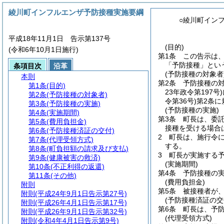
綾川町インフルエンザ予防接種実施要綱
○綾川町イン
平成18年11月1日 告示第137号
(目的)
(令和6年10月1日施行)
第1条
この告示は
「予防接種」とい
条項目次
沿革
(予防接種の対象者
本則
第2条
予防接種の
第1条
(目的)
23年政令第197号)
第2条
(予防接種の対象者)
令第36号)
第2条に
第3条
(予防接種の実施)
(予防接種の実施)
第4条
(実施期間)
第3条
町長は、委
第5条
(費用負担金)
接種を受ける場合
第6条
(予防接種済証の交付)
2
町長は、施行令
第7条
(代理受領方式)
する。
第8条
(町負担額の請求及び支払)
3
町長が実施する予
第9条
(健康被害の救済)
(実施期間)
第10条
(不正利得の返還)
第4条
予防接種の実
第11条
(その他)
(費用負担金)
附則
第5条
被接種者が
附則
(平成24年9月1日告示第27号)
(予防接種済証の交
附則
(平成26年4月1日告示第17号)
第6条
町長は、予
附則
(平成26年9月1日告示第32号)
(代理受領方式)
附則
(令和4年4月1日告示第9号)