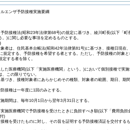
フルエンザ予防接種実施要綱
、予防接種法
(昭和23年法律第68号)
の規定に基づき、綾川町長
(以下「町
う。)
に関し必要な事項を定めるものとする。
)
対象者は、住民基本台帳法
(昭和42年法律第81号)
に基づき、接種日現在
に規定する、予防接種を希望する者とする。
ただし、予防接種の対象と
規定する者を除く。
託した医療機関
(以下「実施医療機関」という。)
において個別接種で実施
は、この限りでない。
に基づき、接種対象者にあらかじめその種類、対象者の範囲、期日、期
防接種は一年度に1回のみとする。
施期間は、毎年10月1日から翌年3月31日とする。
、実施医療機関で予防接種を受けたときに負担すべき額
(以下「費用負担
付)
防接種を受けたものに対し、その旨を証明する予防接種済証を交付する