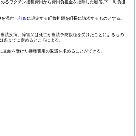
定めるワクチン接種費用から費用負担金を控除した額
(以下「町負担
簿を添付し
前条
に規定する町負担額を町長に請求するものとする。
。
、当該疾病、障害又は死亡が当該予防接種を受けたことによるもの
21条までに定めるところによる。
に支給を受けた接種費用の返還を求めることができる。