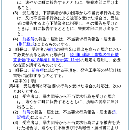
は、速やかに町に報告するとともに、警察本部に届け出
ること。
(3)
受注者は、下請業者が暴力団等から不当要求行為を受
け、又は不当要求行為による被害を受けた場合は、受注
者に報告するよう下請業者に指導し、その報告を受けた
ときは、町に報告するとともに、警察本部に届け出るこ
と。
(4)
前各号
の報告・届出は、不当要求行為報告・届出書
(
別記様式
)
によるものとする。
2
町長は、受注者が
前項
の報告又は届出を怠った場合におい
て必要があると認めた場合は、
綾川町建設工事指名停止措
置要領
(平成18年綾川町告示第111号)
の規定を適用し、必要
な措置を講ずるものとする。
3
町長は、
前各項
に規定する事項を、発注工事等の特記仕様
書等に記載するものとする。
(基本的手順)
第4条
受注者等が不当要求行為を受けた場合の対応は、次の
とおりとする。
(1)
受注者は、暴力団等から不当要求行為を受けた場合
は、速やかに町に報告するとともに、所轄の警察に届け
出ること。
(2)
前号
の報告・届出は、不当要求行為報告・届出書
(
別
記様式
)
によること。
(3)
受注者は、暴力団等から不当要求行為による被害を受
けた場合は、速やかに不当要求行為報告・届出書により