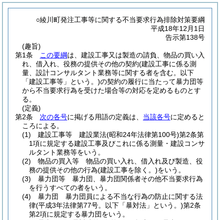
○綾川町発注工事等に関する不当要求行為排除対策要綱
平成18年12月1日
告示第138号
(趣旨)
第1条
この要綱
は、建設工事又は製造の請負、物品の買い入
れ、借入れ、役務の提供その他の契約
(建設工事に係る測
量、設計コンサルタント業務等に関する者を含む。以下
「建設工事等」という。)
の契約の履行に当たって暴力団等
から不当要求行為を受けた場合等の対応を定めるものとす
る。
(定義)
第2条
次の各号
に掲げる用語の定義は、
当該各号
に定めると
ころによる。
(1)
建設工事等 建設業法
(昭和24年法律第100号)
第2条第
1項に規定する建設工事及びこれに係る測量・建設コンサ
ルタント業務等をいう。
(2)
物品の買入等 物品の買い入れ、借入れ及び製造、役
務の提供その他の行為
(建設工事を除く。)
をいう。
(3)
暴力団等 暴力団、暴力団関係者その他不当要求行為
を行うすべての者をいう。
(4)
暴力団 暴力団員による不当な行為の防止に関する法
律
(平成3年法律第77号。以下「暴対法」という。)
第2条
第2項に規定する暴力団をいう。