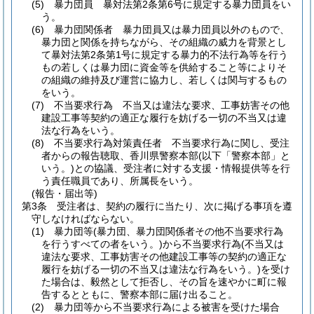
(5)
暴力団員 暴対法第2条第6号に規定する暴力団員をい
う。
(6)
暴力団関係者 暴力団員又は暴力団員以外のもので、
暴力団と関係を持ちながら、その組織の威力を背景とし
て暴対法第2条第1号に規定する暴力的不法行為等を行う
もの若しくは暴力団に資金等を供給すること等によりそ
の組織の維持及び運営に協力し、若しくは関与するもの
をいう。
(7)
不当要求行為 不当又は違法な要求、工事妨害その他
建設工事等契約の適正な履行を妨げる一切の不当又は違
法な行為をいう。
(8)
不当要求行為対策責任者 不当要求行為に関し、受注
者からの報告聴取、香川県警察本部
(以下「警察本部」と
いう。)
との協議、受注者に対する支援・情報提供等を行
う責任職員であり、所属長をいう。
(報告・届出等)
第3条
受注者は、契約の履行に当たり、次に掲げる事項を遵
守しなければならない。
(1)
暴力団等
(暴力団、暴力団関係者その他不当要求行為
を行うすべての者をいう。)
から不当要求行為
(不当又は
違法な要求、工事妨害その他建設工事等の契約の適正な
履行を妨げる一切の不当又は違法な行為をいう。)
を受け
た場合は、毅然として拒否し、その旨を速やかに町に報
告するとともに、警察本部に届け出ること。
(2)
暴力団等から不当要求行為による被害を受けた場合