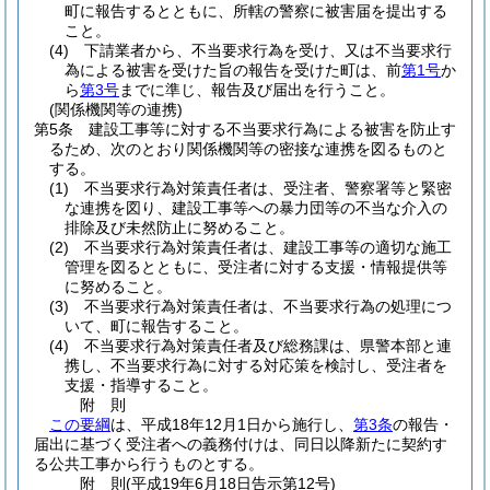
町に報告するとともに、所轄の警察に被害届を提出する
こと。
(4)
下請業者から、不当要求行為を受け、又は不当要求行
為による被害を受けた旨の報告を受けた町は、前
第1号
か
ら
第3号
までに準じ、報告及び届出を行うこと。
(関係機関等の連携)
第5条
建設工事等に対する不当要求行為による被害を防止す
るため、次のとおり関係機関等の密接な連携を図るものと
する。
(1)
不当要求行為対策責任者は、受注者、警察署等と緊密
な連携を図り、建設工事等への暴力団等の不当な介入の
排除及び未然防止に努めること。
(2)
不当要求行為対策責任者は、建設工事等の適切な施工
管理を図るとともに、受注者に対する支援・情報提供等
に努めること。
(3)
不当要求行為対策責任者は、不当要求行為の処理につ
いて、町に報告すること。
(4)
不当要求行為対策責任者及び総務課は、県警本部と連
携し、不当要求行為に対する対応策を検討し、受注者を
支援・指導すること。
附
則
この要綱
は、平成18年12月1日から施行し、
第3条
の報告・
届出に基づく受注者への義務付けは、同日以降新たに契約す
る公共工事から行うものとする。
附
則
(平成19年6月18日
告示第12号)