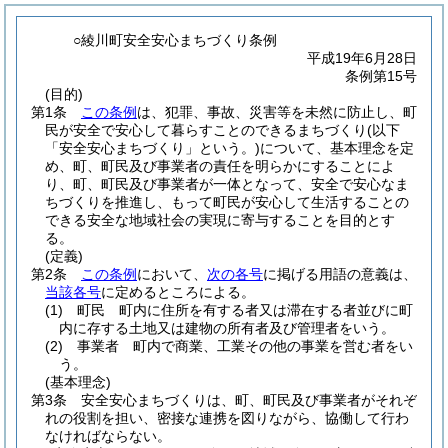
○綾川町安全安心まちづくり条例
平成19年6月28日
条例第15号
(目的)
第1条
この条例
は、犯罪、事故、災害等を未然に防止し、町
民が安全で安心して暮らすことのできるまちづくり
(以下
「安全安心まちづくり」という。)
について、基本理念を定
め、町、町民及び事業者の責任を明らかにすることによ
り、町、町民及び事業者が一体となって、安全で安心なま
ちづくりを推進し、もって町民が安心して生活することの
できる安全な地域社会の実現に寄与することを目的とす
る。
(定義)
第2条
この条例
において、
次の各号
に掲げる用語の意義は、
当該各号
に定めるところによる。
(1)
町民 町内に住所を有する者又は滞在する者並びに町
内に存する土地又は建物の所有者及び管理者をいう。
(2)
事業者 町内で商業、工業その他の事業を営む者をい
う。
(基本理念)
第3条
安全安心まちづくりは、町、町民及び事業者がそれぞ
れの役割を担い、密接な連携を図りながら、協働して行わ
なければならない。