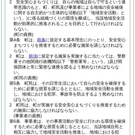
2
安全安心まちづくりは、自らの地域は自らで守るという連
帯意識のもと、町、町民及び事業者による地域の安全確保
に関する自主的かつ主体的な活動
(以下「地域安全活動」と
いう。)
に係る組織づくりの環境を醸成し、当該地域安全活
動が効果的に推進されることを目的として行わなければな
らない。
(町の責務)
第4条
町は、
前条
に規定する基本理念にのっとり、安全安心
まちづくりを推進するために必要な施策を講じなければな
らない。
2
町は、
前項
に規定する施策を実施するに当たっては、警察
署その他関係行政機関
(以下「警察署等」という。)
及び関
係団体と常に緊密な連携を図るよう努めなければならな
い。
(町民の責務)
第5条
町民は、その日常生活において自らの安全を確保する
ために必要な措置を講じるとともに、地域安全活動を推進
し、地域における犯罪、事故等を防止するよう努めなけれ
ばならない。
2
町民は、町が実施する安全安心まちづくりを推進するため
の施策に協力しなければならない。
(事業者の責務)
第6条
事業者は、その事業活動が安全に行われる環境を確保
するために必要な措置を講じるとともに、当該地域住民と
相互に協力して地域安全活動を推進し、地域における犯