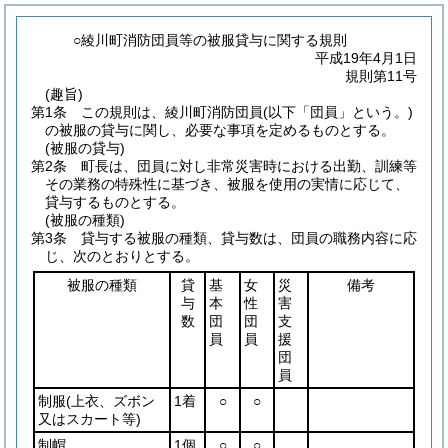
○綾川町消防団員等の被服貸与に関する規則
平成19年4月1日
規則第11号
(趣旨)
第1条
この規則は、綾川町消防団員
(以下「団員」という。)
の被服の貸与に関し、必要な事項を定めるものとする。
(被服の貸与)
第2条
町長は、団員に対し非常災害時における出勤、訓練等
その業務の特殊性に基づき、被服を使用の実情に応じて、
貸与するものとする。
(被服の種類)
第3条
貸与する被服の種類、貸与数は、団員の職務内容に応
じ、次のとおりとする。
被服の種類
貸
基
女
災
備考
与
本
性
害
数
団
団
支
員
員
援
団
員
制服
(上衣、ズボン
1着
○
○
又はスカート等)
制帽
1個
○
○