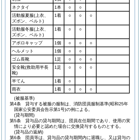
ネクタイ
1本
○
○
活動服夏服
(上衣、
1着
○
○
○
ズボン、ベルト)
活動服冬服
(上衣、
1着
○
○
ズボン、ベルト)
アポロキャップ
1個
○
○
○
ヘルメット
1個
○
○
ゴム長靴
1足
○
○
○
安全靴
(救助用半長
1足
○
○
○
靴)
半てん
1着
○
雨衣
1着
○
○
○
(被服基準)
第4条
貸与する被服の服制は、消防団員服制基準
(昭和25年
国家公安委員会告示第1号)
の例による。
(貸与期間)
第5条
貸与品の貸与期間は、団員在任期間であり、使用の実
情により必要と認めた場合に交換貸与するものとする。
(貸与品の返納)
第6条
団員等は、貸与品の貸与期間内に退職し、又は貸与の