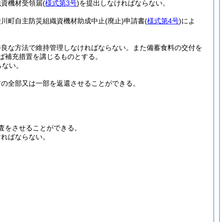
織資機材受領届
(
様式第3号
)
を提出しなければならない。
綾川町自主防災組織資機材助成中止
(廃止)
申請書
(
様式第4号
)
によ
善良な方法で維持管理しなければならない。
また備蓄食料の交付を
ば補充措置を講じるものとする。
らない。
材の全部又は一部を返還させることができる。
査をさせることができる。
ければならない。