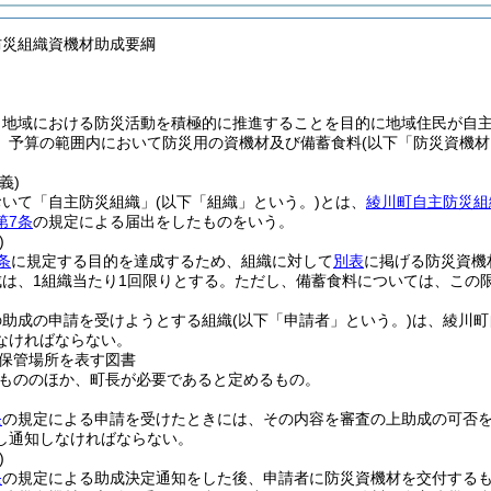
防災組織資機材助成要綱
、地域における防災活動を積極的に推進することを目的に地域住民が自
、予算の範囲内において防災用の資機材及び備蓄食料
(以下「防災資機材
義)
おいて「自主防災組織」
(以下「組織」という。)
とは、
綾川町自主防災組
第7条
の規定による届出をしたものをいう。
)
条
に規定する目的を達成するため、組織に対して
別表
に掲げる防災資機
は、1組織当たり1回限りとする。
ただし、備蓄食料については、この
の助成の申請を受けようとする組織
(以下「申請者」という。)
は、綾川町
なければならない。
保管場所を表す図書
もののほか、町長が必要であると定めるもの。
条
の規定による申請を受けたときには、その内容を審査の上助成の可否
し通知しなければならない。
)
条
の規定による助成決定通知をした後、申請者に防災資機材を交付する