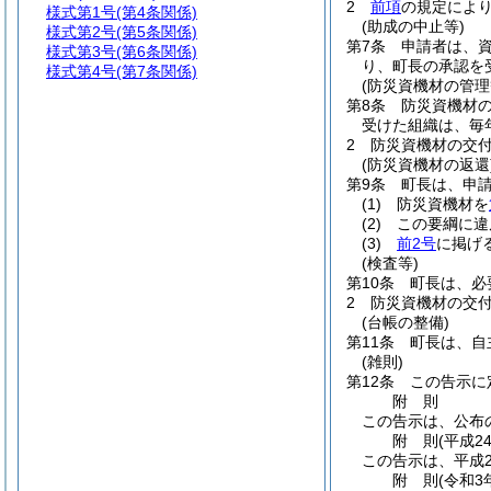
2
前項
の規定によ
様式第1号
(第4条関係)
(助成の中止等)
様式第2号
(第5条関係)
第7条
申請者は、
様式第3号
(第6条関係)
り、町長の承認を
様式第4号
(第7条関係)
(防災資機材の管理
第8条
防災資機材
受けた組織は、毎
2
防災資機材の交付
(防災資機材の返還
第9条
町長は、申
(1)
防災資機材を
(2)
この要綱に違
(3)
前2号
に掲げ
(検査等)
第10条
町長は、必
2
防災資機材の交
(台帳の整備)
第11条
町長は、自
(雑則)
第12条
この告示に
附
則
この告示は、公布
附
則
(平成2
この告示は、平成2
附
則
(令和3