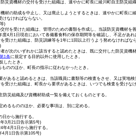
り防災資機材の交付を受けた組織は、速やかに町長に綾川町自主防災組
資機材の助成を中止し、又は廃止しようとするときは、速やかに町長に
受けなければならない。
等)
の交付を受けた組織は、管理のための書類を作成し、当該防災資機材を
年度4月1日現在において各備蓄食料の保存期間等を確認し、不足があれ
を受けた組織は、防災訓練等を1年に1回以上行うよう努めなければな
)
請者が次のいずれかに該当すると認めたときは、既に交付した防災資機
第1条
に規定する目的以外に使用したとき。
反したとき。
るもののほか、町長の指示に従わなかったとき。
要があると認めるときは、当該職員に書類等の検査をさせ、又は実地検
付を受けた組織は、町長から要求があるときは、いつでも検査を受けな
主防災組織及び資機材助成一覧を備えておくものとする。
定めるもののほか、必要な事項は、別に定める。
の日から施行する。
4年3月21日
告示第5号)
4年4月1日から施行する。
年4月1日
告示第105号)