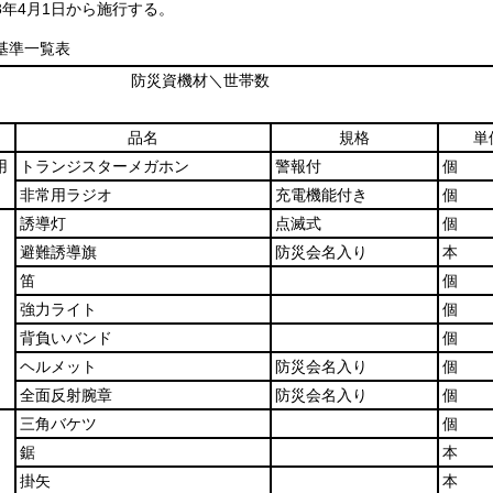
3年4月1日から施行する。
基準一覧表
防災資機材＼世帯数
品名
規格
単
用
トランジスターメガホン
警報付
個
非常用ラジオ
充電機能付き
個
誘導灯
点滅式
個
避難誘導旗
防災会名入り
本
笛
個
強力ライト
個
背負いバンド
個
ヘルメット
防災会名入り
個
全面反射腕章
防災会名入り
個
三角バケツ
個
鋸
本
掛矢
本