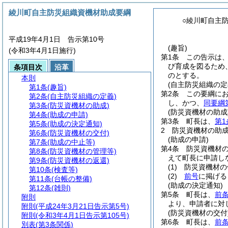
綾川町自主防災組織資機材助成要綱
○綾川町自主
平成19年4月1日 告示第10号
(趣旨)
(令和3年4月1日施行)
第1条
この告示は
び育成を図るため
条項目次
沿革
のとする。
本則
(自主防災組織の定
第1条
(趣旨)
第2条
この要綱に
第2条
(自主防災組織の定義)
し、かつ、
同要綱
第3条
(防災資機材の助成)
(防災資機材の助成
第4条
(助成の申請)
第3条
町長は、
第1
第5条
(助成の決定通知)
2
防災資機材の助成
第6条
(防災資機材の交付)
(助成の申請)
第7条
(助成の中止等)
第4条
防災資機材
第8条
(防災資機材の管理等)
えて町長に申請し
第9条
(防災資機材の返還)
(1)
防災資機材の
第10条
(検査等)
(2)
前号
に掲げる
第11条
(台帳の整備)
(助成の決定通知)
第12条
(雑則)
第5条
町長は、
前
附則
より、申請者に対
附則
(平成24年3月21日告示第5号)
(防災資機材の交付
附則
(令和3年4月1日告示第105号)
第6条
町長は、
前
別表
(第3条関係)