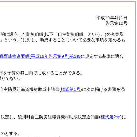
平成19年4月1日
告示第10号
主的に設立した防災組織
(以下「自主防災組織」という。)
の充実及
」という。)
に対し、助成することについて必要な事項を定めるも
織育成推進要綱
(平成19年告示第9号)
第3条
に規定する基準に適合
材を予算の範囲内で助成することができる。
限りでない。
自主防災組織資機材助成申請書
(
様式第1号
)
に次に掲げる書類を添
を決定し、綾川町自主防災組織資機材助成決定通知書
(
様式第2号
)
に
ものとする。