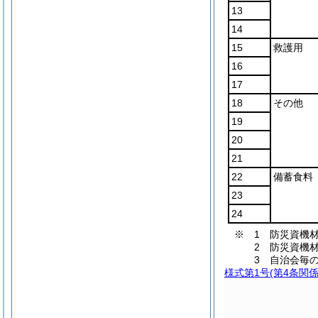
13
14
15
救護用
16
17
18
その他
19
20
21
22
備蓄食料
23
24
※ 1 防災資機
2 防災資機
3 自治会毎
様式第1号
(第4条関係