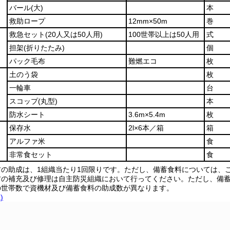
バール
(大)
本
救助ロープ
12mm×50m
巻
救急セット
(20人又は50人用)
100世帯以上は50人用
式
担架
(折りたたみ)
個
パック毛布
難燃エコ
枚
土のう袋
枚
一輪車
台
スコップ
(丸型)
本
防水シート
3.6m×5.4m
枚
保存水
2l×6本／箱
箱
アルファ米
食
非常食セット
食
材の助成は、1組織当たり1回限りです。ただし、備蓄食料については、
材の補充及び修理は自主防災組織において行ってください。ただし、備
の世帯数で資機材及び備蓄食料の助成数が異なります。
)