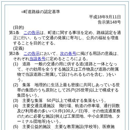
○町道路線の認定基準
平成18年9月11日
告示第148号
(目的)
第1条
この告示
は、町道に関する事項を定め、路線認定を適
正に行い、もって交通の発展に寄与し、公共の福祉を増進
することを目的とする。
(定義)
第2条
この告示
において、
次の各号
に掲げる用語の意義は、
それぞれ
当該各号
に定めるところによる。
(1)
道路 一般の交通の用に供する道
(道路と一体となっ
て、その効用を全うする施設又は工作物及び道路の附属
物で当該道路に附属して設けられるものを含む。)
をい
う。
(2)
集落 地理的に生活上最も密接に共同しあっている世
帯の集団のうち原則として25戸
(25世帯)
以上で構成する
集団をいう。
(3)
主要な集落 50戸以上で構成する集落をいう。
(4)
主要交通流通施設 飛行場、軌道の停車場、通行回数
及び利用者の多いバス停
(100人／日)
等、その他流通業務
のために必要な施設
(例えば工業団地、中小企業団地、タ
ーミナル団地等)
をいう。
(5)
主要公益的施設 主要な教育施設
(学校等)
、医療施