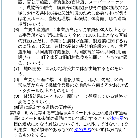
設、官公庁施設、購買施設
(百貨店、スーパーマーケッ
ト、農協等の販売、購買等の施設)
及びその他の施設で地
域における共同の福祉又は利便のために必要なもの
(例え
ば老人ホーム、塵埃処理場、葬儀場、体育館、総合運動
場等)
をいう。
(6)
主要生産施設 1事業所当たり従業員が30人以上とな
る事業所が2ヶ所以上集まり全体で100人以上となる区域
の施設
(ただし、事業所は農林水産業、製造業に関するも
のに限る。)
又は、農林水産業の基幹的施設のうち、共同
選果場、共同集荷貯蔵施設、共同飼育所等の共同利用施
設
(ただし、町全体又は旧町村単位を範囲としたものに限
る。)
をいう。
(7)
地区開発 国及び地方公共団体が実施するものをい
う。
(8)
主要な生産の場 団地を形成し、地形、勾配、区画、
形成等からみて機械化営農の立地条件を備えるおおむね5
ヘクタール以上のものをいう。
(9)
経済効果のあるもの 原則として循環している道路で
あることをいう。
(町道に認定する道路の要件等)
第3条
町内に存する車道幅員4.0メートル以上の道路
(車道幅
員4.0メートル未満の道路について認定することが
本告示
の
目的達成にかなう路線については、この限りではない。)
で
利用度、経済効果のあるもので
次の各号
のいずれかに該当
するものとする。