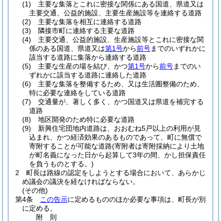
(1)
主要な集落とこれに密接な関係にある国道、県道又は
主要交通、公益的施設、主要生産施設等を連絡する道路
(2)
主要な集落を相互に連絡する道路
(3)
隣接市町に連絡する主要な道路
(4)
主要交通、公益的施設、生産施設等とこれに密接な関
係のある国道、県道又は
第1号
から
前号
までのいずれかに
該当する道路に集落から連絡する道路
(5)
主要な生産の場を結び、かつ
第1号
から
前号
までのい
ずれかに該当する道路に連絡した道路
(6)
主要な集落を整備するため、又は生活圏整備のため、
特に必要な連絡をしている道路
(7)
交通量が、著しく多く、かつ国道又は県道を補完する
道路
(8)
地区開発のため特に必要な道路
(9)
新興住宅団地内道路は、おおむね5戸以上の利用が見
込まれ、かつ経済効果のあるものであって、町に無償で
寄附することが可能な道路
(寄附者は寄附採納により土地
が町名義になった日から起算して3年の間、かし担保責任
を負うものとする。)
2
町長は路線の認定をしようとする場合において、あらかじ
め議会の議決を経なければならない。
(その他)
第4条
この告示
に定めるもののほか必要な事項は、町長が別
に定める。
附
則