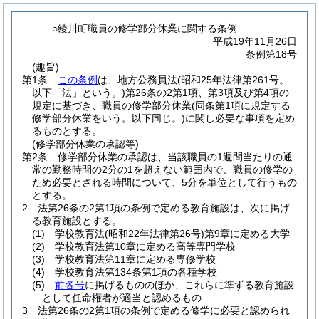
○綾川町職員の修学部分休業に関する条例
平成19年11月26日
条例第18号
(趣旨)
第1条
この条例
は、地方公務員法
(昭和25年法律第261号。
以下「法」という。)
第26条の2第1項、第3項及び第4項の
規定に基づき、職員の修学部分休業
(同条第1項に規定する
修学部分休業をいう。以下同じ。)
に関し必要な事項を定め
るものとする。
(修学部分休業の承認等)
第2条
修学部分休業の承認は、当該職員の1週間当たりの通
常の勤務時間の2分の1を超えない範囲内で、職員の修学の
ため必要とされる時間について、5分を単位として行うもの
とする。
2
法第26条の2第1項の条例で定める教育施設は、次に掲げ
る教育施設とする。
(1)
学校教育法
(昭和22年法律第26号)
第9章に定める大学
(2)
学校教育法第10章に定める高等専門学校
(3)
学校教育法第11章に定める専修学校
(4)
学校教育法第134条第1項の各種学校
(5)
前各号
に掲げるもののほか、これらに準ずる教育施設
として任命権者が適当と認めるもの
3
法第26条の2第1項の条例で定める修学に必要と認められ