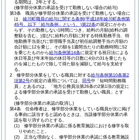
る期間は、2年とする。
(修学部分休業の承認を受けて勤務しない場合の給与)
第3条
職員が修学部分休業の承認を受けて勤務しない場合に
は、
綾川町職員の給与に関する条例
(平成18年綾川町条例第
45号。以下「給与条例」という。)
第22条
の規定にかかわ
らず、その勤務しない1時間につき、給料の月額
(給料の調
整額を含む。)
並びに給料の月額に対する特殊勤務手当、特
地勤務手当並びに管理職手当及び初任給調整手当の月額の
合計額に12を乗じ、その額を1週間当たりの勤務時間に52
を乗じたものから
給与条例第14条
に規定する祝日法による
休日等及び年末年始の休日等の日数に4分の31を乗じたも
のを減じたもので除して得た額を減額して給与を支給す
る。
2
修学部分休業をしている職員に対する
給与条例第10条第2
項第2号
の規定の適用については、
同号
中「短時間勤務職
員」とあるのは、「地方公務員法第26条の2第1項の規定に
よる修学部分休業の承認を受けて勤務しない職員」とす
る。
(修学部分休業の承認の取消し)
第4条
任命権者は、修学部分休業をしている職員が次に掲げ
る事由に該当すると認めるときは、当該修学部分休業の承
認を取り消すものとする。
(1)
修学部分休業の承認に係る教育施設における修学を取
りやめたこと。
(2)
正当な理由なく、修学部分休業の承認に係る教育施設