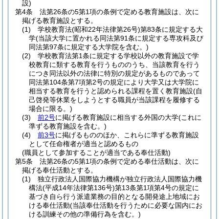
設)
第4条
法第26条の5第1項の条例で定める教育施設は、次に
掲げる教育施設とする。
(1)
学校教育法
(昭和22年法律第26号)
第83条に規定する大
学
(当該大学に置かれる同法第91条に規定する専攻科及び
同法第97条に規定する大学院を含む。)
(2)
学校教育法第1条に規定する学校以外の教育施設で学
校教育に類する教育を行うもののうち、当該教育を行う
につき同法以外の法律に特別の規定があるものであって
同法第104条第7項第2号の規定により大学又は大学院に
相当する教育を行うと認められる課程を置く教育施設
(自
己啓発等休業をしようとする職員が当該課程を履修する
場合に限る。)
(3)
前2号
に掲げる教育施設に相当する外国の大学
(これに
準ずる教育施設を含む。)
(4)
前3号
に掲げるもののほか、これらに準ずる教育施設
として任命権者が適当と認めるもの
(職員として参加することが適当である奉仕活動)
第5条
法第26条の5第1項の条例で定める奉仕活動は、次に
掲げる奉仕活動とする。
(1)
独立行政法人国際協力機構が独立行政法人国際協力機
構法
(平成14年法律第136号)
第13条第1項第4号の規定に
基づき自ら行う派遣業務の目的となる開発途上地域にお
ける奉仕活動
(当該奉仕活動を行うために必要な国内にお
ける訓練その他の準備行為を含む。)