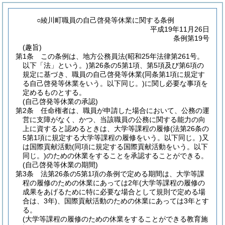
○綾川町職員の自己啓発等休業に関する条例
平成19年11月26日
条例第19号
(趣旨)
第1条
この条例は、地方公務員法
(昭和25年法律第261号。
以下「法」という。)
第26条の5第1項、第5項及び第6項の
規定に基づき、職員の自己啓発等休業
(同条第1項に規定す
る自己啓発等休業をいう。以下同じ。)
に関し必要な事項を
定めるものとする。
(自己啓発等休業の承認)
第2条
任命権者は、職員が申請した場合において、公務の運
営に支障がなく、かつ、当該職員の公務に関する能力の向
上に資すると認めるときは、大学等課程の履修
(法第26条の
5第1項に規定する大学等課程の履修をいう。以下同じ。)
又
は国際貢献活動
(同項に規定する国際貢献活動をいう。以下
同じ。)
のための休業をすることを承認することができる。
(自己啓発等休業の期間)
第3条
法第26条の5第1項の条例で定める期間は、大学等課
程の履修のための休業にあっては2年
(大学等課程の履修の
成果をあげるために特に必要な場合として規則で定める場
合は、3年)
、国際貢献活動のための休業にあっては3年とす
る。
(大学等課程の履修のための休業をすることができる教育施