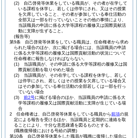
(2)
自己啓発等休業をしている職員が、その者が在学して
いる課程を休学し、若しくは停学にされ、又はその授業
を欠席していること、その者が参加している奉仕活動の
全部又は一部を行っていないことその他の事情により、
当該職員の申請に係る大学等課程の履修又は国際貢献活
動に支障が生ずること。
(報告等)
第9条
自己啓発等休業をしている職員は、任命権者から求め
られた場合のほか、次に掲げる場合には、当該職員の申請
に係る大学等課程の履修又は国際貢献活動の状況について
任命権者に報告しなければならない。
(1)
当該職員が、その申請に係る大学等課程の履修又は国
際貢献活動を取りやめた場合
(2)
当該職員が、その在学している課程を休学し、若しく
は停学にされ、若しくはその授業を欠席している場合又
はその参加している奉仕活動の全部若しくは一部を行っ
ていない場合
(3)
前2号
に掲げる場合のほか、当該職員の申請に係る大
学等課程の履修又は国際貢献活動に支障が生じている場
合
2
任命権者は、自己啓発等休業をしている職員から
前項
の規
定による報告を受けるほか、当該職員と定期的に連絡を取
ることにより、十分な意思疎通を図るものとする。
(職務復帰後における号給の調整)
第10条
自己啓発等休業をした職員が職務に復帰した場合に