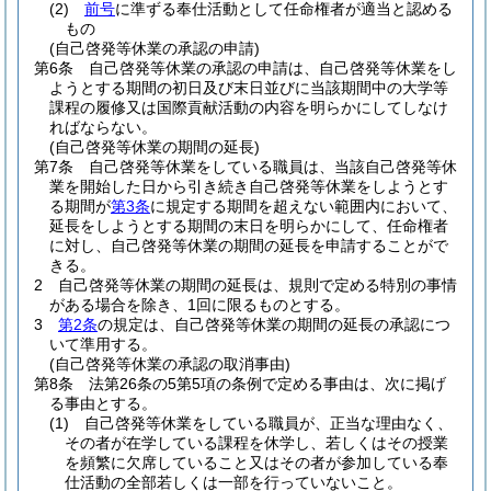
(2)
前号
に準ずる奉仕活動として任命権者が適当と認める
もの
(自己啓発等休業の承認の申請)
第6条
自己啓発等休業の承認の申請は、自己啓発等休業をし
ようとする期間の初日及び末日並びに当該期間中の大学等
課程の履修又は国際貢献活動の内容を明らかにしてしなけ
ればならない。
(自己啓発等休業の期間の延長)
第7条
自己啓発等休業をしている職員は、当該自己啓発等休
業を開始した日から引き続き自己啓発等休業をしようとす
る期間が
第3条
に規定する期間を超えない範囲内において、
延長をしようとする期間の末日を明らかにして、任命権者
に対し、自己啓発等休業の期間の延長を申請することがで
きる。
2
自己啓発等休業の期間の延長は、規則で定める特別の事情
がある場合を除き、1回に限るものとする。
3
第2条
の規定は、自己啓発等休業の期間の延長の承認につ
いて準用する。
(自己啓発等休業の承認の取消事由)
第8条
法第26条の5第5項の条例で定める事由は、次に掲げ
る事由とする。
(1)
自己啓発等休業をしている職員が、正当な理由なく、
その者が在学している課程を休学し、若しくはその授業
を頻繁に欠席していること又はその者が参加している奉
仕活動の全部若しくは一部を行っていないこと。