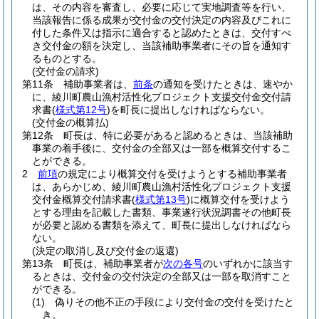
は、その内容を審査し、必要に応じて実地調査等を行い、
当該報告に係る成果が交付金の交付決定の内容及びこれに
付した条件又は指示に適合すると認めたときは、交付すべ
き交付金の額を決定し、当該補助事業者にその旨を通知す
るものとする。
(交付金の請求)
第11条
補助事業者は、
前条
の通知を受けたときは、速やか
に、綾川町農山漁村活性化プロジェクト支援交付金交付請
求書
(
様式第12号
)
を町長に提出しなければならない。
(交付金の概算払)
第12条
町長は、特に必要があると認めるときは、当該補助
事業の着手後に、交付金の全部又は一部を概算交付するこ
とができる。
2
前項
の規定により概算交付を受けようとする補助事業者
は、あらかじめ、綾川町農山漁村活性化プロジェクト支援
交付金概算交付請求書
(
様式第13号
)
に概算交付を受けよう
とする理由を記載した書類、事業遂行状況調書その他町長
が必要と認める書類を添えて、町長に提出しなければなら
ない。
(決定の取消し及び交付金の返還)
第13条
町長は、補助事業者が
次の各号
のいずれかに該当す
るときは、交付金の交付決定の全部又は一部を取消すこと
ができる。
(1)
偽りその他不正の手段により交付金の交付を受けたと
き。