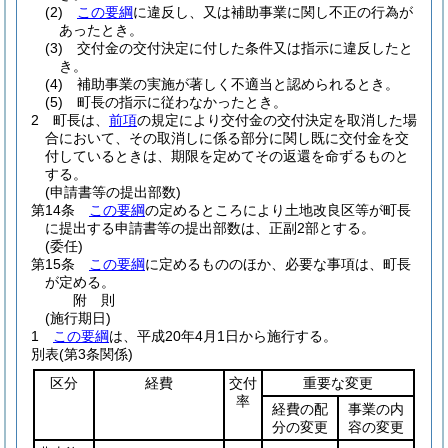
(2)
この要綱
に違反し、又は補助事業に関し不正の行為が
あったとき。
(3)
交付金の交付決定に付した条件又は指示に違反したと
き。
(4)
補助事業の実施が著しく不適当と認められるとき。
(5)
町長の指示に従わなかったとき。
2
町長は、
前項
の規定により交付金の交付決定を取消した場
合において、その取消しに係る部分に関し既に交付金を交
付しているときは、期限を定めてその返還を命ずるものと
する。
(申請書等の提出部数)
第14条
この要綱
の定めるところにより土地改良区等が町長
に提出する申請書等の提出部数は、正副2部とする。
(委任)
第15条
この要綱
に定めるもののほか、必要な事項は、町長
が定める。
附
則
(施行期日)
1
この要綱
は、平成20年4月1日から施行する。
別表
(第3条関係)
区分
経費
交付
重要な変更
率
経費の配
事業の内
分の変更
容の変更