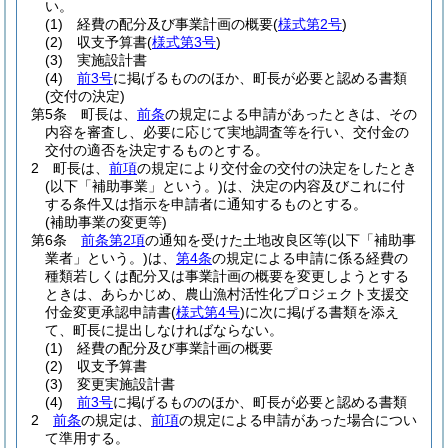
い。
(1)
経費の配分及び事業計画の概要
(
様式第2号
)
(2)
収支予算書
(
様式第3号
)
(3)
実施設計書
(4)
前3号
に掲げるもののほか、町長が必要と認める書類
(交付の決定)
第5条
町長は、
前条
の規定による申請があったときは、その
内容を審査し、必要に応じて実地調査等を行い、交付金の
交付の適否を決定するものとする。
2
町長は、
前項
の規定により交付金の交付の決定をしたとき
(以下「補助事業」という。)
は、決定の内容及びこれに付
する条件又は指示を申請者に通知するものとする。
(補助事業の変更等)
第6条
前条第2項
の通知を受けた土地改良区等
(以下「補助事
業者」という。)
は、
第4条
の規定による申請に係る経費の
種類若しくは配分又は事業計画の概要を変更しようとする
ときは、あらかじめ、農山漁村活性化プロジェクト支援交
付金変更承認申請書
(
様式第4号
)
に次に掲げる書類を添え
て、町長に提出しなければならない。
(1)
経費の配分及び事業計画の概要
(2)
収支予算書
(3)
変更実施設計書
(4)
前3号
に掲げるもののほか、町長が必要と認める書類
2
前条
の規定は、
前項
の規定による申請があった場合につい
て準用する。