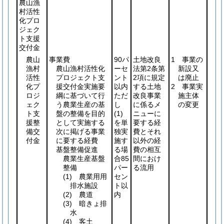
農山漁
村活性
化プロ
ジェク
ト支援
交付金
農山
事業費
90パ
土地改良
1 事業の
漁村
農山漁村活性化
ーセ
法第2条第
新設又
活性
プロジェクト支
ント
2項に規定
は廃止
化プ
援交付金実施要
以内
する土地
2 事業実
ロジ
綱に基づいて行
ただ
改良事業
施主体
ェク
う農業生産の基
し
に係るメ
の変更
ト支
盤の整備を目的
(1)
ニューに
援整
として実施する
を単
要する経
備交
次に掲げる事業
独実
費とそれ
付金
に要する経費
施す
以外の経
基盤整備促進
る場
費の相互
農業生産基盤
合85
間におけ
整備
パー
る流用
(1)
農業用用
セン
排水施設
ト以
(2)
農道
内
(3)
暗きょ排
水
(4)
客土