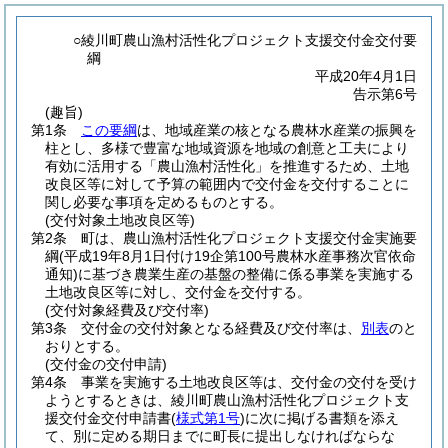
○綾川町農山漁村活性化プロジェクト支援交付金交付要
綱
平成20年4月1日
告示第6号
(趣旨)
第1条
この要綱
は、地域産業の核となる農林水産業の振興を
柱とし、多様で豊富な地域資源を地域の創意と工夫により
有効に活用する「農山漁村活性化」を推進するため、土地
改良区等に対して予算の範囲内で交付金を交付することに
関し必要な事項を定めるものとする。
(交付対象土地改良区等)
第2条
町は、農山漁村活性化プロジェクト支援交付金実施要
綱
(平成19年8月1日付け19企第100号農林水産事務次官依命
通知)
に基づき農業生産の基盤の整備に係る事業を実施する
土地改良区等に対し、交付金を交付する。
(交付対象経費及び交付率)
第3条
交付金の交付対象となる経費及び交付率は、
別表
のと
おりとする。
(交付金の交付申請)
第4条
事業を実施する土地改良区等は、交付金の交付を受け
ようとするときは、綾川町農山漁村活性化プロジェクト支
援交付金交付申請書
(
様式第1号
)
に次に掲げる書類を添え
て、別に定める期日までに町長に提出しなければならな