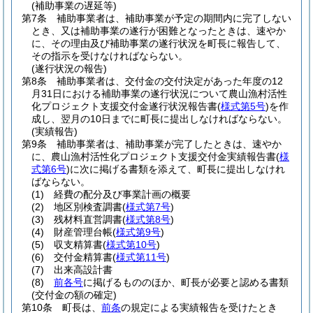
(補助事業の遅延等)
第7条
補助事業者は、補助事業が予定の期間内に完了しない
とき、又は補助事業の遂行が困難となったときは、速やか
に、その理由及び補助事業の遂行状況を町長に報告して、
その指示を受けなければならない。
(遂行状況の報告)
第8条
補助事業者は、交付金の交付決定があった年度の12
月31日における補助事業の遂行状況について農山漁村活性
化プロジェクト支援交付金遂行状況報告書
(
様式第5号
)
を作
成し、翌月の10日までに町長に提出しなければならない。
(実績報告)
第9条
補助事業者は、補助事業が完了したときは、速やか
に、農山漁村活性化プロジェクト支援交付金実績報告書
(
様
式第6号
)
に次に掲げる書類を添えて、町長に提出しなけれ
ばならない。
(1)
経費の配分及び事業計画の概要
(2)
地区別検査調書
(
様式第7号
)
(3)
残材料直営調書
(
様式第8号
)
(4)
財産管理台帳
(
様式第9号
)
(5)
収支精算書
(
様式第10号
)
(6)
交付金精算書
(
様式第11号
)
(7)
出来高設計書
(8)
前各号
に掲げるもののほか、町長が必要と認める書類
(交付金の額の確定)
第10条
町長は、
前条
の規定による実績報告を受けたとき