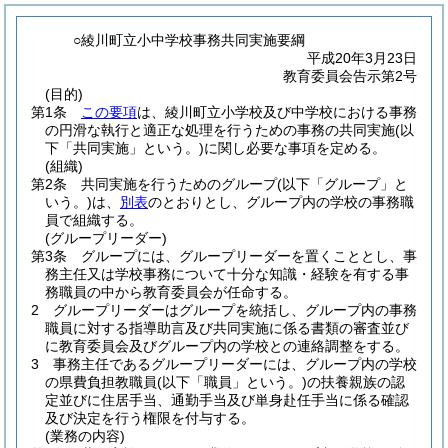
○綾川町立小中学校事務共同実施要綱
平成20年3月23日
教育委員会告示第2号
(目的)
第1条
この要項
は、綾川町立小学校及び中学校における事務
の円滑な執行と適正な処理を行うための事務の共同実施
(以
下「共同実施」という。)
に関し必要な事項を定める。
(組織)
第2条
共同実施を行うためのグループ
(以下「グループ」と
いう。)
は、
別表
のとおりとし、グループ内の学校の事務職
員で組織する。
(グループリーダー)
第3条
グループには、グループリーダーを置くこととし、事
務主任又は学校事務について十分な知識・経験を有する事
務職員の中から教育委員会が任命する。
2
グループリーダーはグループを統括し、グループ内の事務
職員に対する指導助言及び共同実施に係る書類の審査並び
に教育委員会及びグループ内の学校との連絡調整をする。
3
事務主任であるグループリーダーには、グループ内の学校
の県費負担教職員
(以下「職員」という。)
の扶養親族の認
定並びに住居手当、通勤手当及び単身赴任手当に係る確認
及び決定を行う権限を付与する。
(業務の内容)