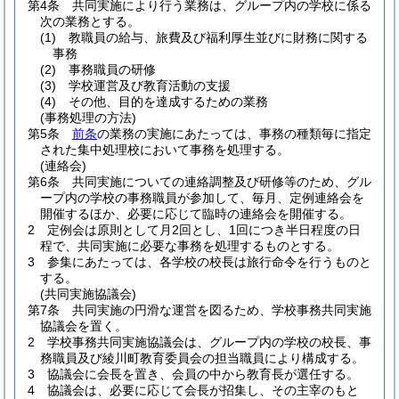
第4条
共同実施により行う業務は、グループ内の学校に係る
次の業務とする。
(1)
教職員の給与、旅費及び福利厚生並びに財務に関する
事務
(2)
事務職員の研修
(3)
学校運営及び教育活動の支援
(4)
その他、目的を達成するための業務
(事務処理の方法)
第5条
前条
の業務の実施にあたっては、事務の種類毎に指定
された集中処理校において事務を処理する。
(連絡会)
第6条
共同実施についての連絡調整及び研修等のため、グル
ープ内の学校の事務職員が参加して、毎月、定例連絡会を
開催するほか、必要に応じて臨時の連絡会を開催する。
2
定例会は原則として月2回とし、1回につき半日程度の日
程で、共同実施に必要な事務を処理するものとする。
3
参集にあたっては、各学校の校長は旅行命令を行うものと
する。
(共同実施協議会)
第7条
共同実施の円滑な運営を図るため、学校事務共同実施
協議会を置く。
2
学校事務共同実施協議会は、グループ内の学校の校長、事
務職員及び綾川町教育委員会の担当職員により構成する。
3
協議会に会長を置き、会員の中から教育長が選任する。
4
協議会は、必要に応じて会長が招集し、その主宰のもと