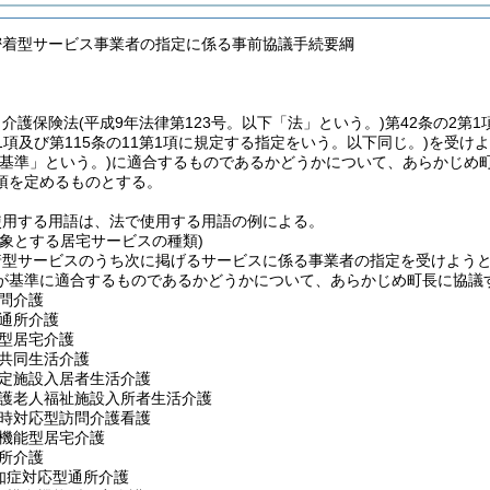
密着型サービス事業者の指定に係る事前協議手続要綱
、介護保険法
(平成9年法律第123号。以下「法」という。)
第42条の2第
第1項及び第115条の11第1項に規定する指定をいう。以下同じ。)
を受けよ
「基準」という。)
に適合するものであるかどうかについて、あらかじめ
項を定めるものとする。
使用する用語は、法で使用する用語の例による。
対象とする居宅サービスの種類)
着型サービスのうち次に掲げるサービスに係る事業者の指定を受けよう
が基準に適合するものであるかどうかについて、あらかじめ町長に協議
問介護
通所介護
型居宅介護
共同生活介護
定施設入居者生活介護
護老人福祉施設入所者生活介護
時対応型訪問介護看護
機能型居宅介護
所介護
知症対応型通所介護