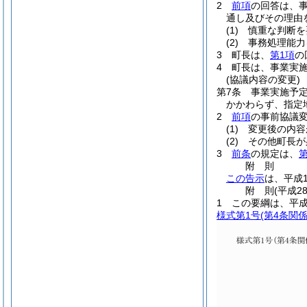
2
前項
の回答は、
通し及びその理由
(1)
慎重な判断を
(2)
事務処理能力
3
町長は、
第1項
の
4
町長は、事業実
(協議内容の変更)
第7条
事業実施予
かかわらず、指定
2
前項
の事前協議
(1)
変更後の内容
(2)
その他町長が
3
前条
の規定は、
第
附
則
この告示
は、平成
附
則
(平成2
1
この要綱は、平成
様式第1号
(第4条関係