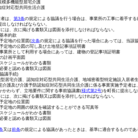
規模多機能型居宅介護
知症対応型共同生活介護
定者は、
第3条
の規定による協議を行う場合は、事業所の工事に着手する
提出しなければならない。
書には、次に掲げる書類又は図面を添付しなければならない。
基本約款
予定地の位置図
(
次条
の規定による協議を行った場合にあっては、当該協
予定地の公図の写し及び土地登記事項証明書
事業所として利用する場合にあっては、建物の登記事項証明書
の計画平面図
スケジュールがわかる書類
必要と認める書類又は図面
協議手続)
能型居宅介護、認知症対応型共同生活介護、地域密着型特定施設入居者
宅介護及び介護予防認知症対応型共同生活介護に係る事業実施予定者は
かかわらず、立地要件に関する事前協議書
(
様式第2号
)
を町長に提出しな
書には、次に掲げる書類又は図面を添付しなければならない。
予定地の位置図
予定地の周囲の状況を確認することができる写真等
スケジュールがわかる書類
必要と認める書類又は図面
条
又は
前条
の規定による協議があったときは、基準に適合するものであ