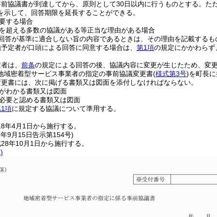
事前協議書が到達してから、原則として30日以内に行うものとする。
た
を示して、回答期限を延長することができる。
要する場合
を超える多数の協議がある等正当な理由がある場合
回答が基準に適合しない旨の内容であるときは、その理由を記載するも
施予定者が口頭による回答に同意する場合は、
第1項
の規定にかかわらず
定者は、
前条
の規定による回答の後、協議内容に変更が生じたため、変
地域密着型サービス事業者の指定の事前協議変更書
(
様式第3号
)
を町長に
変更書には、次に掲げる書類又は図面を添付しなければならない。
がわかる書類又は図面
必要と認める書類又は図面
1項
に規定する協議について準用する。
18年4月1日から施行する。
8年9月15日
告示第154号)
28年10月1日から施行する。
)