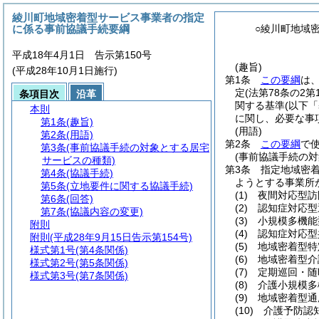
綾川町地域密着型サービス事業者の指定
に係る事前協議手続要綱
○綾川町地域
平成18年4月1日 告示第150号
(趣旨)
(平成28年10月1日施行)
第1条
この要綱
は
定
(法第78条の2
条項目次
沿革
関する基準
(以下
本則
に関し、必要な事
第1条
(趣旨)
(用語)
第2条
(用語)
第2条
この要綱
で
第3条
(事前協議手続の対象とする居宅
(事前協議手続の
サービスの種類)
第3条
指定地域密
第4条
(協議手続)
ようとする事業所
第5条
(立地要件に関する協議手続)
(1)
夜間対応型訪
第6条
(回答)
(2)
認知症対応型
第7条
(協議内容の変更)
(3)
小規模多機能
附則
(4)
認知症対応型
附則
(平成28年9月15日告示第154号)
(5)
地域密着型特
様式第1号
(第4条関係)
(6)
地域密着型介
様式第2号
(第5条関係)
(7)
定期巡回・随
様式第3号
(第7条関係)
(8)
介護小規模多
(9)
地域密着型通
(10)
介護予防認