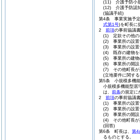
(11)
介護予防小
(12)
介護予防認
(協議手続)
第4条
事業実施予
式第1号
)
を町長に
2
前項
の事前協議
(1)
定款その他の
(2)
事業所の設置
(3)
事業所の設置
(4)
既存の建物を
(5)
事業所の建物
(6)
事業所の開設
(7)
その他町長が
(立地要件に関する
第5条
小規模多機
小規模多機能型居
は、
前条
の規定に
2
前項
の事前協議
(1)
事業所の設置
(2)
事業所の設置
(3)
事業所の開設
(4)
その他町長が
(回答)
第6条
町長は、
第4
るものとする。