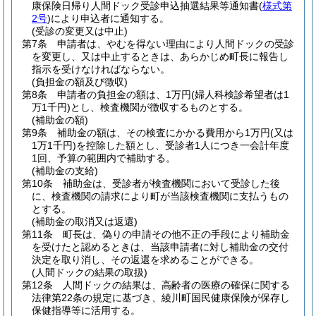
康保険日帰り人間ドック受診申込抽選結果等通知書
(
様式第
2号
)
により申込者に通知する。
(受診の変更又は中止)
第7条
申請者は、やむを得ない理由により人間ドックの受診
を変更し、又は中止するときは、あらかじめ町長に報告し
指示を受けなければならない。
(負担金の額及び徴収)
第8条
申請者の負担金の額は、1万円
(婦人科検診希望者は1
万1千円)
とし、検査機関が徴収するものとする。
(補助金の額)
第9条
補助金の額は、その検査にかかる費用から1万円
(又は
1万1千円)
を控除した額とし、受診者1人につき一会計年度
1回、予算の範囲内で補助する。
(補助金の支給)
第10条
補助金は、受診者が検査機関において受診した後
に、検査機関の請求により町が当該検査機関に支払うもの
とする。
(補助金の取消又は返還)
第11条
町長は、偽りの申請その他不正の手段により補助金
を受けたと認めるときは、当該申請者に対し補助金の交付
決定を取り消し、その返還を求めることができる。
(人間ドックの結果の取扱)
第12条
人間ドックの結果は、高齢者の医療の確保に関する
法律第22条の規定に基づき、綾川町国民健康保険が保存し
保健指導等に活用する。