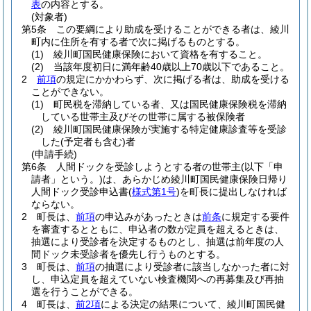
表
の内容とする。
(対象者)
第5条
この要綱により助成を受けることができる者は、綾川
町内に住所を有する者で次に掲げるものとする。
(1)
綾川町国民健康保険において資格を有すること。
(2)
当該年度初日に満年齢40歳以上70歳以下であること。
2
前項
の規定にかかわらず、次に掲げる者は、助成を受ける
ことができない。
(1)
町民税を滞納している者、又は国民健康保険税を滞納
している世帯主及びその世帯に属する被保険者
(2)
綾川町国民健康保険が実施する特定健康診査等を受診
した
(予定者も含む)
者
(申請手続)
第6条
人間ドックを受診しようとする者の世帯主
(以下「申
請者」という。)
は、あらかじめ綾川町国民健康保険日帰り
人間ドック受診申込書
(
様式第1号
)
を町長に提出しなければ
ならない。
2
町長は、
前項
の申込みがあったときは
前条
に規定する要件
を審査するとともに、申込者の数が定員を超えるときは、
抽選により受診者を決定するものとし、抽選は前年度の人
間ドック未受診者を優先し行うものとする。
3
町長は、
前項
の抽選により受診者に該当しなかった者に対
し、申込定員を超えていない検査機関への再募集及び再抽
選を行うことができる。
4
町長は、
前2項
による決定の結果について、綾川町国民健