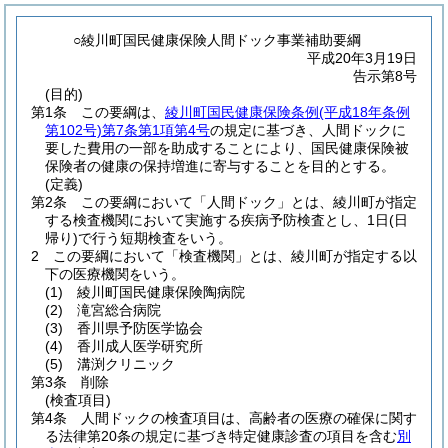
○綾川町国民健康保険人間ドック事業補助要綱
平成20年3月19日
告示第8号
(目的)
第1条
この要綱は、
綾川町国民健康保険条例
(平成18年条例
第102号)
第7条第1項第4号
の規定に基づき、人間ドックに
要した費用の一部を助成することにより、国民健康保険被
保険者の健康の保持増進に寄与することを目的とする。
(定義)
第2条
この要綱において「人間ドック」とは、綾川町が指定
する検査機関において実施する疾病予防検査とし、1日
(日
帰り)
で行う短期検査をいう。
2
この要綱において「検査機関」とは、綾川町が指定する以
下の医療機関をいう。
(1)
綾川町国民健康保険陶病院
(2)
滝宮総合病院
(3)
香川県予防医学協会
(4)
香川成人医学研究所
(5)
溝渕クリニック
第3条
削除
(検査項目)
第4条
人間ドックの検査項目は、高齢者の医療の確保に関す
る法律第20条の規定に基づき特定健康診査の項目を含む
別