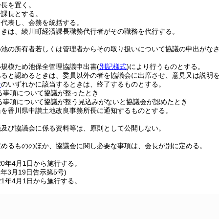
会長を置く。
済課長とする。
を代表し、会務を統括する。
ときは、綾川町経済課長職務代行者がその職務を代行する。
め池の所有者若しくは管理者からその取り扱いについて協議の申出がな
。
小規模ため池保全管理協議申出書
(
別記様式
)
により行うものとする。
あると認めるときは、委員以外の者を協議会に出席させ、意見又は説明
号
のいずれかに該当するときは、終了するものとする。
る事項について協議が整ったとき
る事項について協議が整う見込みがないと協議会が認めたとき
果を香川県中讃土地改良事務所長に通知するものとする。
議及び協議会に係る資料等は、原則として公開しない。
定めるもののほか、協議会に関し必要な事項は、会長が別に定める。
20年4月1日から施行する。
1年3月19日
告示第5号)
1年4月1日から施行する。