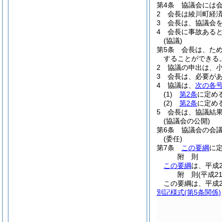
第4条
協議会には
2
会長は綾川町経
3
会長は、協議会
4
会長に事故ある
(協議)
第5条
会長は、た
することができる
2
協議の申出は、
3
会長は、必要が
4
協議は、
次の各
(1)
第2条
に定め
(2)
第2条
に定め
5
会長は、協議結
(協議会の公開)
第6条
協議会の会
(委任)
第7条
この要綱
に
附
則
この要綱
は、平成
附
則
(平成2
この要綱は、平成2
別記様式
(第5条関係)