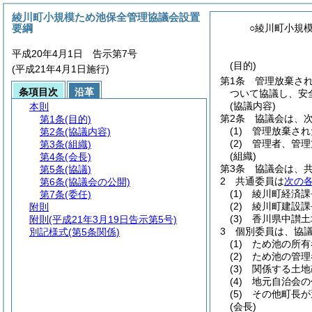
綾川町小規模ため池保全管理協議会設置
要綱
○綾川町小規
平成20年4月1日 告示第7号
(目的)
(平成21年4月1日施行)
第1条
管理放棄され
条項目次
沿革
ついて協議し、安
(協議内容)
本則
第2条
協議会は、
第1条
(目的)
(1)
管理放棄され
第2条
(協議内容)
(2)
管理者、管理
第3条
(組織)
(組織)
第4条
(会長)
第3条
協議会は、
第5条
(協議)
2
共通委員は
次の
第6条
(協議会の公開)
(1)
綾川町経済課
第7条
(委任)
(2)
綾川町建設課
附則
(3)
香川県中讃土
附則
(平成21年3月19日告示第5号)
3
個別委員は、協
別記様式
(第5条関係)
(1)
ため池の所有
(2)
ため池の管理
(3)
関係する土地
(4)
地元自治会の
(5)
その他町長が
(会長)