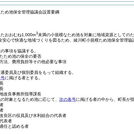
模ため池保全管理協議会設置要綱
3
たおおむね1,000m
未満の小規模なため池を対象に地域資源としての
全安心で快適な地域づくりを図るため、綾川町小規模ため池保全管理協
次の事項を協議する。
たため池の保全の要否
方法、費用負担等その他必要な事項
共通委員及び個別委員をもって組織する。
各号
に掲げる者とする。
長
長
地改良事務所指導課長
議の対象となるため池に応じて、
次の各号
に掲げる者の中から、町長が
者
者
改良区の役員及び水利組合の代表者
代表者
適任と認める者