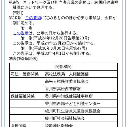
第9条
ネットワーク及び担当者会議の庶務は、綾川町健康福
祉課において処理する。
(補則)
第10条
この要綱
に定めるもののほか必要な事項は、会長が
別に定める。
附
則
この告示
は、公示の日から施行する。
附
則
(平成24年12月28日
告示第29号)
この告示は、平成24年12月28日から施行する。
附
則
(平成30年3月30日
告示第47号)
この告示は、平成30年4月1日から施行する。
別表
(第3条関係)
関係機関
司法・警察関係
高松法務局 人権擁護部
高松人権擁護委員協議会
香川県高松西警察署
保健福祉関係
香川県中讃保健福祉事務所
香川県西部子ども相談センター
綾川町民生委員児童委員協議会
綾川町社会福祉協議会
医療関係
綾歌地区医師会