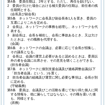
第4条
委員任期は、2年とする。
ただし、再任を妨げない。
2
委員が欠けた場合における補欠委員の任期は、前任者の残
任期間とする。
(会長及び副会長)
第5条
ネットワークに会長及び副会長各1人を置き、委員の
互選によりこれを定める。
2
会長は、ネットワークの事務を総理し、ネットワークを代
表する。
3
副会長は、会長を補佐し、会長に事故あるとき、又は欠け
たときは、その職務を代理する。
(会議)
第6条
ネットワークの会議は、必要に応じて会長が招集し、
その議長となる。
2
会長は、会議の運営上必要があると認めるときは、委員以
外の者を会議に出席させ、その意見を聴くことができる。
(担当者会議)
第7条
ネットワークに個別支援会議及び連絡調整会議
(以下
「担当者会議」という。)
を置く。
2
担当者会議の組織及び運営に関し必要な事項は、会長が別
に定める。
(守秘義務)
第8条
委員は、会議及びこの活動を通じて知り得た個人に関
する情報を、他に漏らしてはならない。
その職を退いた後
も、同様とする。
(庶務)