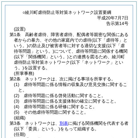
○綾川町虐待防止等対策ネットワーク設置要綱
平成20年7月7日
告示第14号
(設置)
第1条
高齢者虐待、障害者虐待、配偶者等親密な関係にある
者からの暴力、その他の家庭内での虐待
(以下「虐待等」と
いう。)
の防止及び被害者等に対する適切な支援
(以下「虐
待等問題」という。)
について、虐待等問題に関係する機関
(以下「関係機関」という。)
との連携を図るため、綾川町
虐待防止等対策ネットワーク
(以下「ネットワーク」とい
う。)
を設置する。
(所掌事務)
第2条
ネットワークは、次に掲げる事項を所掌する。
(1)
虐待等問題に係る情報の収集及び意見交換に関するこ
と。
(2)
虐待等問題に係る啓発活動に関すること。
(3)
虐待等問題に係る支援体制の確立に関すること。
(4)
虐待等問題に係る研修に関すること。
(5)
その他虐待等問題に関すること。
(組織)
第3条
ネットワークは、
別表
に掲げる関係機関を代表する者
(以下「委員」という。)
をもって組織する。
(任期)