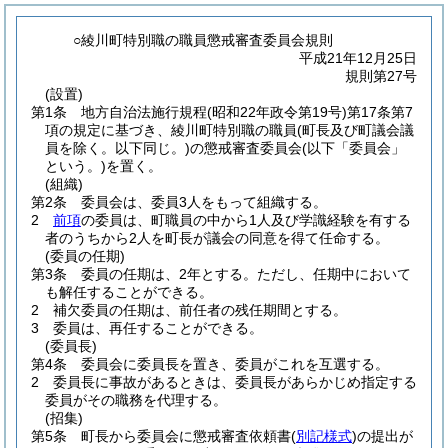
○綾川町特別職の職員懲戒審査委員会規則
平成21年12月25日
規則第27号
(設置)
第1条
地方自治法施行規程
(昭和22年政令第19号)
第17条第7
項の規定に基づき、綾川町特別職の職員
(町長及び町議会議
員を除く。以下同じ。)
の懲戒審査委員会
(以下「委員会」
という。)
を置く。
(組織)
第2条
委員会は、委員3人をもって組織する。
2
前項
の委員は、町職員の中から1人及び学識経験を有する
者のうちから2人を町長が議会の同意を得て任命する。
(委員の任期)
第3条
委員の任期は、2年とする。
ただし、任期中において
も解任することができる。
2
補欠委員の任期は、前任者の残任期間とする。
3
委員は、再任することができる。
(委員長)
第4条
委員会に委員長を置き、委員がこれを互選する。
2
委員長に事故があるときは、委員長があらかじめ指定する
委員がその職務を代理する。
(招集)
第5条
町長から委員会に懲戒審査依頼書
(
別記様式
)
の提出が