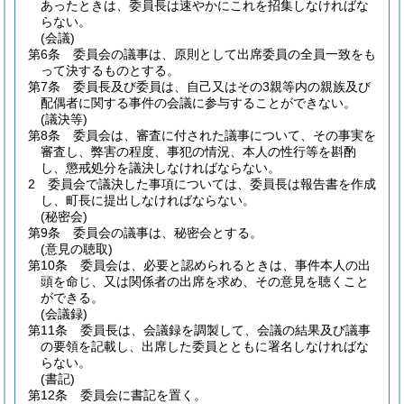
あったときは、委員長は速やかにこれを招集しなければな
らない。
(会議)
第6条
委員会の議事は、原則として出席委員の全員一致をも
って決するものとする。
第7条
委員長及び委員は、自己又はその3親等内の親族及び
配偶者に関する事件の会議に参与することができない。
(議決等)
第8条
委員会は、審査に付された議事について、その事実を
審査し、弊害の程度、事犯の情況、本人の性行等を斟酌
し、懲戒処分を議決しなければならない。
2
委員会で議決した事項については、委員長は報告書を作成
し、町長に提出しなければならない。
(秘密会)
第9条
委員会の議事は、秘密会とする。
(意見の聴取)
第10条
委員会は、必要と認められるときは、事件本人の出
頭を命じ、又は関係者の出席を求め、その意見を聴くこと
ができる。
(会議録)
第11条
委員長は、会議録を調製して、会議の結果及び議事
の要領を記載し、出席した委員とともに署名しなければな
らない。
(書記)
第12条
委員会に書記を置く。