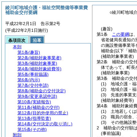
綾川町地域介護・福祉空間整備等事業費
補助金交付要綱
○綾川町地域
平成22年2月1日 告示第2号
(趣旨)
(平成22年2月1日施行)
第1条
この要綱
は
省老健局長通知の
条項目次
沿革
の施設整備事業等
本則
補助金
(以下「補助
第1条
(趣旨)
(補助対象事業者)
第2条
(補助対象事業者)
第2条
補助金の交
第3条
(補助対象事業)
体であって、町長
第4条
(補助対象経費等)
(補助対象事業)
第5条
(事前協議)
第3条
補助金の交
第6条
(内示)
(1)
地域介護・福
第7条
(交付申請)
(2)
地域介護・福
第8条
(補助金の交付決定)
(3)
先進的事業支
第9条
(変更承認申請)
(補助対象経費等)
第10条
(実績報告)
第4条
補助対象経
第11条
(補助金の交付)
(1)
土地若しくは
第12条
(目的外使用の禁止)
(2)
職員の宿舎、
第13条
(指導監査)
(3)
その他施設整
第14条
(交付決定の取り消し)
2
補助金の交付額
第15条
(その他)
(事前協議)
附則