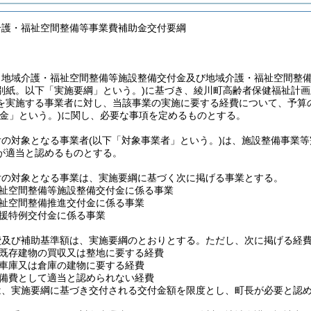
介護・福祉空間整備等事業費補助金交付要綱
、地域介護・福祉空間整備等施設整備交付金及び地域介護・福祉空間整
別紙。以下「実施要綱」という。)
に基づき、綾川町高齢者保健福祉計画
を実施する事業者に対し、当該事業の実施に要する経費について、予算
金」という。)
に関し、必要な事項を定めるものとする。
付の対象となる事業者
(以下「対象事業者」という。)
は、施設整備事業等
が適当と認めるものとする。
付の対象となる事業は、実施要綱に基づく次に掲げる事業とする。
祉空間整備等施設整備交付金に係る事業
祉空間整備推進交付金に係る事業
援特例交付金に係る事業
費及び補助基準額は、実施要綱のとおりとする。
ただし、次に掲げる経
既存建物の買収又は整地に要する経費
車庫又は倉庫の建物に要する経費
備費として適当と認められない経費
は、実施要綱に基づき交付される交付金額を限度とし、町長が必要と認