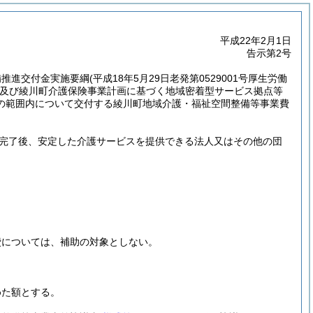
平成22年2月1日
告示第2号
備推進交付金実施要綱
(平成18年5月29日老発第0529001号厚生労働
及び綾川町介護保険事業計画に基づく地域密着型サービス拠点等
の範囲内について交付する綾川町地域介護・福祉空間整備等事業費
完了後、安定した介護サービスを提供できる法人又はその他の団
費については、補助の対象としない。
めた額とする。