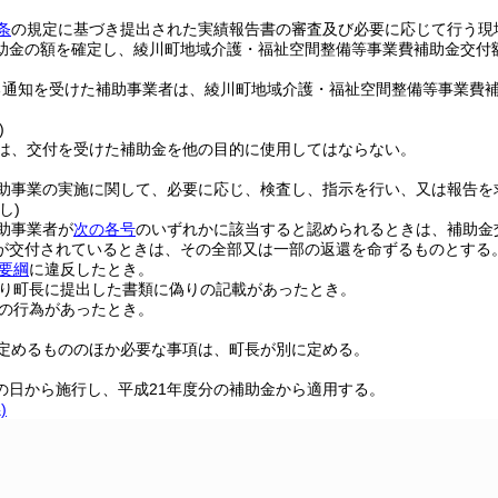
条
の規定に基づき提出された実績報告書の審査及び必要に応じて行う現
助金の額を確定し、綾川町地域介護・福祉空間整備等事業費補助金交付
る通知を受けた補助事業者は、綾川町地域介護・福祉空間整備等事業費
)
は、交付を受けた補助金を他の目的に使用してはならない。
助事業の実施に関して、必要に応じ、検査し、指示を行い、又は報告を
し)
助事業者が
次の各号
のいずれかに該当すると認められるときは、補助金
が交付されているときは、その全部又は一部の返還を命ずるものとする
要綱
に違反したとき。
り町長に提出した書類に偽りの記載があったとき。
の行為があったとき。
定めるもののほか必要な事項は、町長が別に定める。
の日から施行し、平成21年度分の補助金から適用する。
)