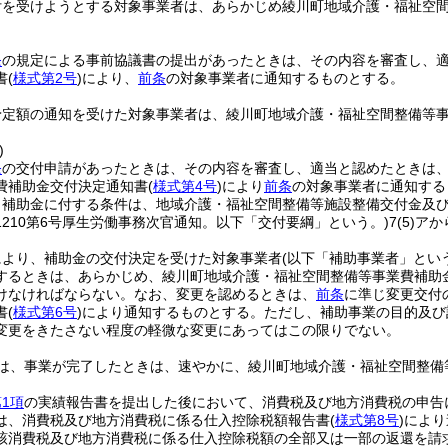
付を受けようとする対象事業者は、あらかじめ綾川町地域介護・福祉空
条
の規定による事前協議書の提出があったときは、その内容を審査し、
書
(
様式第2号
)
により、
前条
の対象事業者に通知するものとする。
予定額の通知を受けた対象事業者は、綾川町地域介護・福祉空間整備等
)
条
の交付申請があったときは、その内容を審査し、適当と認めたときは
費補助金交付決定通知書
(
様式第4号
)
により
前条
の対象事業者に通知する
り補助金に付する条件は、地域介護・福祉空間整備等施設整備交付金及
210第6号厚生労働事務次官通知。以下「交付要綱」という。)
7
(5)
アか
により、補助金の交付決定を受けた対象事業者
(以下「補助事業者」とい
するときは、あらかじめ、綾川町地域介護・福祉空間整備等事業費補助
けなければならない。
なお、変更を認めるときは、
前条
に準じ変更交付
書
(
様式第6号
)
により通知するものとする。
ただし、補助事業の目的及び
変更をきたさない程度の軽微な変更にあってはこの限りでない。
は、事業が完了したときは、速やかに、綾川町地域介護・福祉空間整備
1項
の実績報告書を提出した後において、消費税及び地方消費税の申告
は、消費税及び地方消費税に係る仕入控除税額報告書
(
様式第8号
)
により
該消費税及び地方消費税に係る仕入控除税額の全部又は一部の返還を請