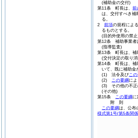
(補助金の交付)
第11条
町長は、
前
は、交付すべき補
る。
2
前項
の規程によ
るものとする。
(目的外使用の禁止
第12条
補助事業者
(指導監査)
第13条
町長は、補
(交付決定の取り消
第14条
町長は、補
いて、既に補助金
(1)
法令及び
この
(2)
この要綱
によ
(3)
その他の不正
(その他)
第15条
この要綱
に
附
則
この要綱
は、公布
様式第1号
(第5条関係