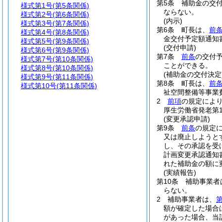
第5条
補助金の交
様式第1号
(第5条関係)
ならない。
様式第2号
(第6条関係)
(内示)
様式第3号
(第7条関係)
第6条
町長は、
前
様式第4号
(第8条関係)
金交付予定額通知
様式第5号
(第9条関係)
(交付申請)
様式第6号
(第9条関係)
第7条
前条
の交付
様式第7号
(第10条関係)
ことができる。
様式第8号
(第10条関係)
(補助金の交付決定
様式第9号
(第11条関係)
第8条
町長は、
前
様式第10号
(第11条関係)
祉空間整備等事業
2
前項
の規定によ
厚生労働省発老第1
(変更承認申請)
第9条
前条
の規定
又は廃止しようと
し、その承認を受
計画変更承認通知
れた補助金の額に
(実績報告)
第10条
補助事業者
らない。
2
補助事業者は、
第
額が確定した場合
があった場合、当