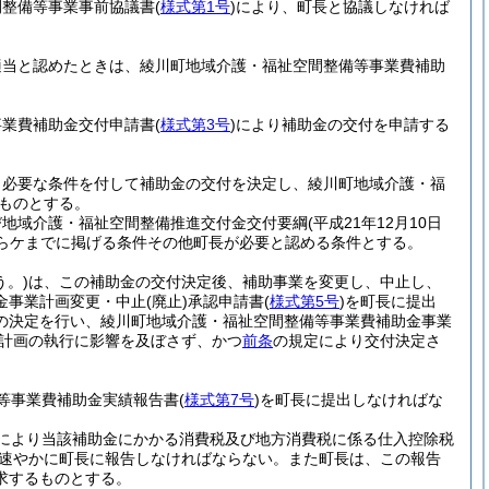
間整備等事業事前協議書
(
様式第1号
)
により、町長と協議しなければ
適当と認めたときは、綾川町地域介護・福祉空間整備等事業費補助
事業費補助金交付申請書
(
様式第3号
)
により補助金の交付を申請する
、必要な条件を付して補助金の交付を決定し、綾川町地域介護・福
ものとする。
び地域介護・福祉空間整備推進交付金交付要綱
(平成21年12月10日
らケまでに掲げる条件その他町長が必要と認める条件とする。
う。)
は、この補助金の交付決定後、補助事業を変更し、中止し、
金事業計画変更・中止
(廃止)
承認申請書
(
様式第5号
)
を町長に提出
の決定を行い、綾川町地域介護・福祉空間整備等事業費補助金事業
計画の執行に影響を及ぼさず、かつ
前条
の規定により交付決定さ
等事業費補助金実績報告書
(
様式第7号
)
を町長に提出しなければな
により当該補助金にかかる消費税及び地方消費税に係る仕入控除税
速やかに町長に報告しなければならない。
また町長は、この報告
求するものとする。