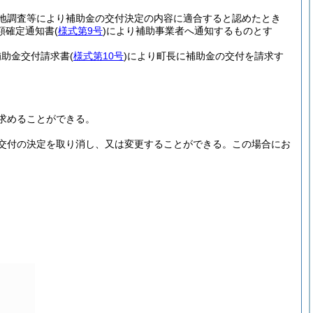
地調査等により補助金の交付決定の内容に適合すると認めたとき
額確定通知書
(
様式第9号
)
により補助事業者へ通知するものとす
補助金交付請求書
(
様式第10号
)
により町長に補助金の交付を請求す
求めることができる。
交付の決定を取り消し、又は変更することができる。
この場合にお
。