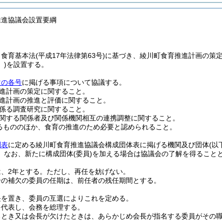
推進協議会設置要綱
、食育基本法
(平成17年法律第63号)
に基づき、綾川町食育推進計画の策
)
を設置する。
次の各号
に掲げる事項について協議する。
進計画の策定に関すること。
進計画の推進と評価に関すること。
係る調査研究に関すること。
関する関係者及び関係機関相互の連携調整に関すること。
るもののほか、食育の推進のため必要と認められること。
別表
に定める綾川町食育推進協議会構成団体表に掲げる機関及び団体
(以
。
なお、新たに構成団体
(委員)
を加える場合は協議会の了解を得ること
、2年とする。
ただし、再任を妨げない。
合の補欠の委員の任期は、前任者の残任期間とする。
長を置き、委員の互選によりこれを定める。
を代表し、会務を総理する。
るとき又は会長が欠けたときは、あらかじめ会長が指名する委員がその