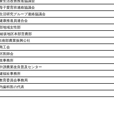
食生活改善推進協議会
母子愛育班連絡協議会
生活研究グループ連絡協議会
健康推進員連合会
部地域女性部
川綾坂地区本部営農部
歌南部農業振興公社
商工会
区医師会
政事務所
中讃農業改良普及センター
健福祉事務所
教育委員会事務局
内歯科医の代表