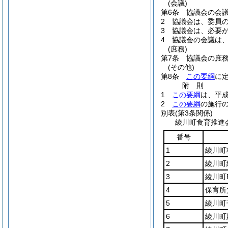
(会議)
第6条
協議会の会
2
協議会は、委員
3
協議会は、必要
4
協議会の会議は
(庶務)
第7条
協議会の庶
(その他)
第8条
この要綱
に
附
則
1
この要綱
は、平成
2
この要綱
の施行
別表
(第3条関係)
綾川町食育推進
番号
1
綾川町
2
綾川町
3
綾川町
4
保育所
5
綾川町
6
綾川町