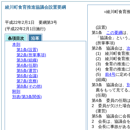
綾川町食育推進協議会設置要綱
○綾川町食育
平成22年2月1日 要綱第3号
(設置)
(平成22年2月1日施行)
第1条
この要綱
は
「協議会」という。
条項目次
沿革
(所掌事項)
本則
第2条
協議会は、
第1条
(設置)
(1)
綾川町食育推
第2条
(所掌事項)
(2)
綾川町食育推
第3条
(組織)
(3)
食育の推進に
第4条
(任期)
(4)
食育の推進に
第5条
(運営)
(5)
前4号
に定め
第6条
(会議)
(組織)
第7条
(庶務)
第3条
協議会は、
第8条
(その他)
薦をもって充てる
附則
(任期)
別表
(第3条関係)
第4条
委員の任期は
2
委員が欠けた場
(運営)
第5条
協議会に会
2
会長は、協議会
3
会長に事故があ