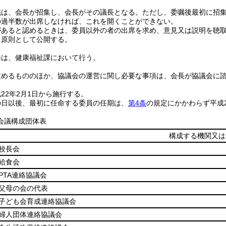
議は、会長が招集し、会長がその議長となる。
ただし、委嘱後最初に招
の過半数が出席しなければ、これを開くことができない。
があると認めるときは、委員以外の者の出席を求め、意見又は説明を聴
、原則として公開する。
務は、健康福祉課において行う。
定めるもののほか、協議会の運営に関し必要な事項は、会長が協議会に
22年2月1日から施行する。
の日以後、最初に任命する委員の任期は、
第4条
の規定にかかわらず平成2
会議構成団体表
構成する機関又は
校長会
給食会
PTA連絡協議会
父母の会の代表
子ども会育成連絡協議会
婦人団体連絡協議会