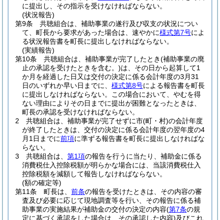
に提出し、その指示を受けなければならない。
(状況報告)
第9条
共聴組合は、補助事業の遂行及び収支の状況につい
て、町長から要求があった場合は、速やかに
様式第7号
によ
る状況報告書を町長に提出しなければならない。
(実績報告)
第10条
共聴組合は、補助事業が完了したとき
(補助事業の廃
止の承認を受けたときを含む。)
は、その日から起算して1
か月を経過した日又は交付の決定に係る会計年度の3月31
日のいずれか早い日までに、
様式第8号
による報告書を町長
に提出しなければならない。
この場合において、やむを得
ない理由によりその日までに提出が困難となったときは、
町長の承認を受けなければならない。
2
共聴組合は、補助事業が完了せずに市
(町・村)
の会計年度
が終了したときは、交付の決定に係る会計年度の翌年度の4
月1日までに
前項
に準ずる報告書を町長に提出しなければな
らない。
3
共聴組合は、
第1項
の報告を行うに当たり、補助金に係る
消費税仕入控除税額が明らかな場合には、当該消費税仕入
控除税額を減額して報告しなければならない。
(額の確定等)
第11条
町長は、
前条
の報告を受けたときは、その内容の審
査及び必要に応じて現地調査等を行い、その報告に係る補
助事業の実施結果が補助金の交付の決定の内容
(
第7条
の規
定に基づく承認をした場合は、その承認した内容)
及びこれ