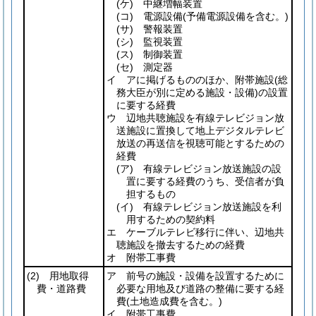
(ケ)
中継増幅装置
(コ)
電源設備
(予備電源設備を含む。)
(サ)
警報装置
(シ)
監視装置
(ス)
制御装置
(セ)
測定器
イ アに掲げるもののほか、附帯施設
(総
務大臣が別に定める施設・設備)
の設置
に要する経費
ウ 辺地共聴施設を有線テレビジョン放
送施設に置換して地上デジタルテレビ
放送の再送信を視聴可能とするための
経費
(ア)
有線テレビジョン放送施設の設
置に要する経費のうち、受信者が負
担するもの
(イ)
有線テレビジョン放送施設を利
用するための契約料
エ ケーブルテレビ移行に伴い、辺地共
聴施設を撤去するための経費
オ 附帯工事費
(2)
用地取得
ア 前号の施設・設備を設置するために
費・道路費
必要な用地及び道路の整備に要する経
費
(土地造成費を含む。)
イ 附帯工事費