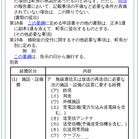
た場合は町長の承認があったものとみなす。
ただし、
同項
の報告書において、記載事項の不備など必要な条件が具備
されていない場合は、この限りでない。
(書類の提出)
第18条
この要綱
に定める申請書その他の書類は、正本1通
に副本1通を添えて、町長に提出するものとする。
(その他必要な事項)
第19条
補助金の交付に関するその他必要な事項は、町長が
別に定める。
附
則
この要綱
は、告示の日から施行する。
別表
経費区分
内容
(1)
施設・設備
ア 無線通信又は放送の再送信に必要な
費
次の施設・設備の設置に要する経費
(ア)
鉄塔
(イ)
局舎
(ウ)
外構施設
(エ)
受電設備
(電力引込み送電線を含
む。)
(オ)
送受信アンテナ
(カ)
送受信機
(予備送受信機を含む。)
(キ)
伝送用専用線
(ク)
ケーブル