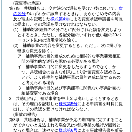
(変更等の承認)
第7条
共聴組合は、交付決定の通知を受けた後において、
次
の各号
のいずれかに該当するときは、あらかじめその内容
及び理由を記載した
様式第4号
による変更承認申請書を町長
に提出し、その承認を受けなければならない。
(1)
補助対象経費の区分ごとに配分された額を変更しよう
とするとき。
ただし、各配分額のいずれか低い額の20パ
ーセント以内の流用増減を除く。
(2)
補助事業の内容を変更するとき。
ただし、次に掲げる
軽微な変更を除く。
ア
補助事業の目的達成のために相関的な事業要素相互
間の弾力的な遂行を認める必要がある場合
イ
補助事業の目的に変更をもたらすものでなく、か
つ、共聴組合の自由な創意により計画変更を認めるこ
とが、より能率的な補助事業の目的達成に資するもの
と考えられる場合
ウ
補助事業の目的及び事業能率に関係ない事業計画の
細部変更である場合
2
共聴組合は、補助事業を中止又は廃止しようとするとき
は、その理由を記載した
様式第5号
による申請書を町長に提
出し、その承認を受けなければならない。
(事故の報告)
第8条
共聴組合は、補助事業が予定の期間内に完了すること
ができないと見込まれる場合又は補助事業の遂行が困難と
なった場合は、速やかに
様式第6号
による事故報告書を町長