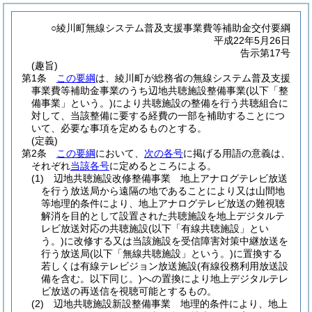
○綾川町無線システム普及支援事業費等補助金交付要綱
平成22年5月26日
告示第17号
(趣旨)
第1条
この要綱
は、綾川町が総務省の無線システム普及支援
事業費等補助金事業のうち辺地共聴施設整備事業
(以下「整
備事業」という。)
により共聴施設の整備を行う共聴組合に
対して、当該整備に要する経費の一部を補助することにつ
いて、必要な事項を定めるものとする。
(定義)
第2条
この要綱
において、
次の各号
に掲げる用語の意義は、
それぞれ
当該各号
に定めるところによる。
(1)
辺地共聴施設改修整備事業 地上アナログテレビ放送
を行う放送局から遠隔の地であることにより又は山間地
等地理的条件により、地上アナログテレビ放送の難視聴
解消を目的として設置された共聴施設を地上デジタルテ
レビ放送対応の共聴施設
(以下「有線共聴施設」とい
う。)
に改修する又は当該施設を受信障害対策中継放送を
行う放送局
(以下「無線共聴施設」という。)
に置換する
若しくは有線テレビジョン放送施設
(有線役務利用放送設
備を含む。以下同じ。)
への置換により地上デジタルテレ
ビ放送の再送信を視聴可能とするもの。
(2)
辺地共聴施設新設整備事業 地理的条件により、地上