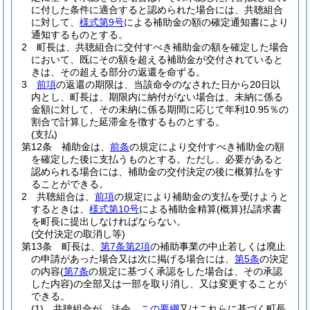
に付した条件に適合すると認められた場合には、共聴組合
に対して、
様式第9号
による補助金の額の確定通知書により
通知するものとする。
2
町長は、共聴組合に交付すべき補助金の額を確定した場合
において、既にその額を超える補助金が交付されていると
きは、その超える部分の返還を命ずる。
3
前項
の返還の期限は、当該命令のなされた日から20日以
内とし、町長は、期限内に納付がない場合は、未納に係る
金額に対して、その未納に係る期間に応じて年利10.95％の
割合で計算した延滞金を徴するものとする。
(支払)
第12条
補助金は、
前条
の規定により交付すべき補助金の額
を確定した後に支払うものとする。
ただし、必要があると
認められる場合には、補助金の交付決定の後に概算払をす
ることができる。
2
共聴組合は、
前項
の規定により補助金の支払を受けようと
するときは、
様式第10号
による補助金精算
(概算)
払請求書
を町長に提出しなければならない。
(交付決定の取消し等)
第13条
町長は、
第7条第2項
の補助事業の中止若しくは廃止
の申請があった場合又は次に掲げる場合には、
第5条
の決定
の内容
(
第7条
の規定に基づく承認をした場合は、その承認
した内容)
の全部又は一部を取り消し、又は変更することが
できる。
(1)
共聴組合が、法令、
この要綱
又はこれらに基づく町長