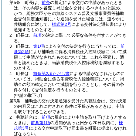
第5条
町長は、
前条
の規定による交付の申請があったとき
は、その内容を審査し補助金を交付するべきものと認め、
かつ、総務大臣からの無線システム普及支援事業費等補助
金交付決定通知書により通知を受けた場合には、速やかに
共聴組合に対して、
様式第2号
による交付決定通知書により
通知するものとする。
2
町長は、
前項
の決定に際して必要な条件を付すことができ
る。
3
町長は、
第1項
による交付の決定を行うに当たっては、
前
条第2項
により補助金に係る消費税仕入控除税額について減
額して申請がなされたものについては、これを審査し、適
当と認めたときは、当該消費税仕入控除税額を減額するも
のとする。
4
町長は、
前条第2項ただし書
による申請がなされたものに
ついては、補助金に係る消費税仕入控除税額について、補
助金の額の確定において減額を行うこととし、その旨の条
件を付して交付決定を行うものとする。
(申請の取下げ)
第6条
補助金の交付決定通知を受けた共聴組合は、交付決定
の内容又はこれに付された条件に不服があるときは、申請
を取り下げることができる。
2
共聴組合は、
前項
の規定により申請を取り下げようとする
ときは、
前条第1項
の通知があった日から20日以内に、
様
式第3号
による交付申請取下げ届出書を町長に提出しなけれ
ばならない。