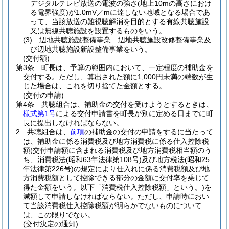
デジタルテレビ放送の電波の強さ
(地上10mの高さにおけ
る電界強度)
が1.0mV／mに達しない地域となる場合であ
って、当該放送の難視聴解消を目的とする有線共聴施設
又は無線共聴施設を設置するものをいう。
(3)
辺地共聴施設整備事業 辺地共聴施設改修整備事業及
び辺地共聴施設新設整備事業をいう。
(交付額)
第3条
町長は、予算の範囲内において、一定程度の補助金を
交付する。
ただし、算出された額に1,000円未満の端数が生
じた場合は、これを切り捨てた金額とする。
(交付の申請)
第4条
共聴組合は、補助金の交付を受けようとするときは、
様式第1号
による交付申請書を町長が別に定める日までに町
長に提出しなければならない。
2
共聴組合は、
前項
の補助金の交付の申請をするに当たって
は、補助金に係る消費税及び地方消費税に係る仕入控除税
額
(交付申請額に含まれる消費税及び地方消費税相当額のう
ち、消費税法
(昭和63年法律第108号)
及び地方税法
(昭和25
年法律第226号)
の規定により仕入れに係る消費税額及び地
方消費税額として控除できる部分の金額に交付率を乗じて
得た金額をいう。以下「消費税仕入控除税額」という。)
を
減額して申請しなければならない。
ただし、申請時におい
て当該消費税仕入控除税額が明らかでないものについて
は、この限りでない。
(交付決定の通知)