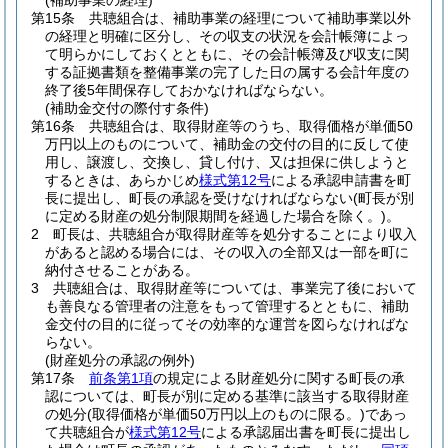
(補助事業の経理)
第15条
共聴組合は、補助事業の経理について補助事業以外
の経理と明確に区分し、その収支の状況を会計帳簿によっ
て明らかにしておくとともに、その会計帳簿及び収支に関
する証拠書類を整備事業の完了した日の属する会計年度の
終了後5年間保存しておかなければならない。
(補助金交付の際付す条件)
第16条
共聴組合は、取得財産等のうち、取得価格が単価50
万円以上のものについて、補助金の交付の目的に反して使
用し、譲渡し、交換し、貸し付け、又は担保に供しようと
するときは、あらかじめ
様式第12号
による承認申請書を町
長に提出し、町長の承認を受けなければならない
(町長が別
に定める財産の処分制限期間を経過した場合を除く。)
。
2
町長は、共聴組合が取得財産等を処分することにより収入
があると認める場合には、その収入の全部又は一部を町に
納付させることがある。
3
共聴組合は、取得財産等については、事業完了後において
も善良なる管理者の注意をもって管理するとともに、補助
金交付の目的に従ってその効率的な運営を図らなければな
らない。
(財産処分の承認の例外)
第17条
前条第1項
の規定による財産処分に関する町長の承
認については、町長が別に定める基準に該当する取得財産
の処分
(取得価格が単価50万円以上のものに限る。)
であっ
て共聴組合が
様式第12号
による承認届出書を町長に提出し