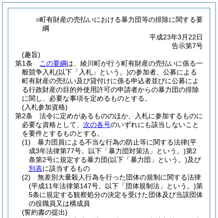
○町有財産の売払いにおける暴力団等の排除に関する要
綱
平成23年3月22日
告示第7号
(趣旨)
第1条
この要綱
は、綾川町が行う町有財産の売払いに係る一
般競争入札
(以下「入札」という。)
の参加者、公募による
町有財産の売払い及び貸付けに係る申込者並びに公募によ
る行政財産の目的外使用許可の申請者からの暴力団の排除
に関し、必要な事項を定めるものとする。
(入札参加資格)
第2条
法令に定めがあるもののほか、入札に参加するものに
必要な資格として、
次の各号
のいずれにも該当しないこと
を要件とするものとする。
(1)
暴力団員による不当な行為の防止等に関する法律
(平
成3年法律第77号。以下「暴力団対策法」という。)
第2
条第2号に規定する暴力団
(以下「暴力団」という。)
及び
別表
に該当するもの
(2)
無差別大量殺人行為を行った団体の規制に関する法律
(平成11年法律第147号。以下「団体規制法」という。)
第
5条に規定する観察処分の決定を受けた団体及び当該団体
の役職員又は構成員
(誓約書の提出)