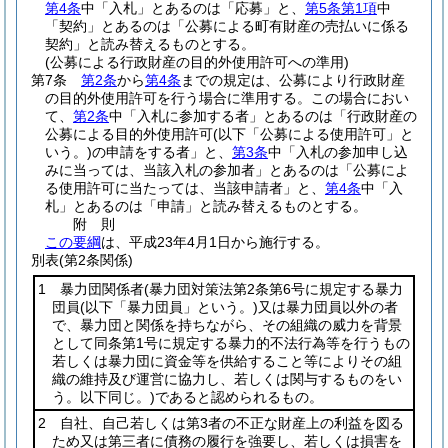
第4条
中「入札」とあるのは「応募」と、
第5条第1項
中
「契約」とあるのは「公募による町有財産の売払いに係る
契約」と読み替えるものとする。
(公募による行政財産の目的外使用許可への準用)
第7条
第2条
から
第4条
までの規定は、公募により行政財産
の目的外使用許可を行う場合に準用する。
この場合におい
て、
第2条
中「入札に参加する者」とあるのは「行政財産の
公募による目的外使用許可
(以下「公募による使用許可」と
いう。)
の申請をする者」と、
第3条
中「入札の参加申し込
みに当っては、当該入札の参加者」とあるのは「公募によ
る使用許可に当たっては、当該申請者」と、
第4条
中「入
札」とあるのは「申請」と読み替えるものとする。
附
則
この要綱
は、平成23年4月1日から施行する。
別表
(第2条関係)
1 暴力団関係者
(暴力団対策法第2条第6号に規定する暴力
団員
(以下「暴力団員」という。)
又は暴力団員以外の者
で、暴力団と関係を持ちながら、その組織の威力を背景
として同条第1号に規定する暴力的不法行為等を行うもの
若しくは暴力団に資金等を供給すること等によりその組
織の維持及び運営に協力し、若しくは関与するものをい
う。以下同じ。)
であると認められるもの。
2 自社、自己若しくは第3者の不正な財産上の利益を図る
ため又は第三者に債務の履行を強要し、若しくは損害を