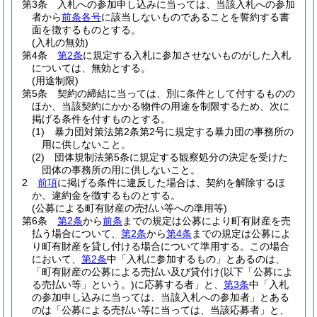
第3条
入札への参加申し込みに当っては、当該入札への参加
者から
前条各号
に該当しないものであることを誓約する書
面を徴するものとする。
(入札の無効)
第4条
第2条
に規定する入札に参加させないものがした入札
については、無効とする。
(用途制限)
第5条
契約の締結に当っては、別に条件として付するものの
ほか、当該契約にかかる物件の用途を制限するため、次に
掲げる条件を付すものとする。
(1)
暴力団対策法第2条第2号に規定する暴力団の事務所の
用に供しないこと。
(2)
団体規制法第5条に規定する観察処分の決定を受けた
団体の事務所の用に供しないこと。
2
前項
に掲げる条件に違反した場合は、契約を解除するほ
か、違約金を徴するものとする。
(公募による町有財産の売払い等への準用等)
第6条
第2条
から
前条
までの規定は公募により町有財産を売
払う場合について、
第2条
から
第4条
までの規定は公募によ
り町有財産を貸し付ける場合について準用する。
この場合
において、
第2条
中「入札に参加するもの」とあるのは、
「町有財産の公募による売払い及び貸付け
(以下「公募によ
る売払い等」という。)
に応募する者」と、
第3条
中「入札
の参加申し込みに当っては、当該入札への参加者」とある
のは「公募による売払い等に当っては、当該応募者」と、