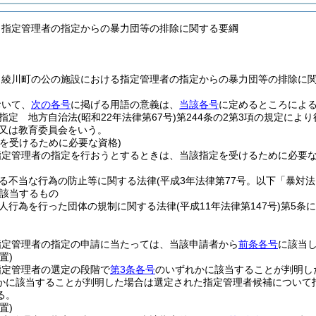
う指定管理者の指定からの暴力団等の排除に関する要綱
、綾川町の公の施設における指定管理者の指定からの暴力団等の排除に
おいて、
次の各号
に掲げる用語の意義は、
当該各号
に定めるところによ
指定 地方自治法
(昭和22年法律第67号)
第244条の2第3項の規定によ
又は教育委員会をいう。
定を受けるために必要な資格)
指定管理者の指定を行おうとするときは、当該指定を受けるために必要
る不当な行為の防止等に関する法律
(平成3年法律第77号。以下「暴対法
該当するもの
人行為を行った団体の規制に関する法律
(平成11年法律第147号)
第5条
指定管理者の指定の申請に当たっては、当該申請者から
前条各号
に該当
置)
指定管理者の選定の段階で
第3条各号
のいずれかに該当することが判明し
かに該当することが判明した場合は選定された指定管理者候補について
る。
置)