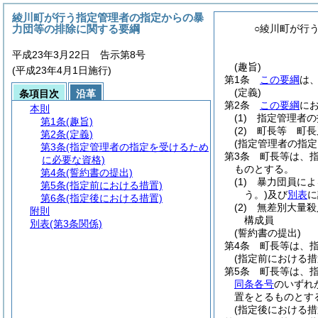
綾川町が行う指定管理者の指定からの暴
力団等の排除に関する要綱
○綾川町が行
平成23年3月22日 告示第8号
(趣旨)
(平成23年4月1日施行)
第1条
この要綱
は
(定義)
条項目次
沿革
第2条
この要綱
に
本則
(1)
指定管理者の
第1条
(趣旨)
(2)
町長等 町長
第2条
(定義)
(指定管理者の指
第3条
(指定管理者の指定を受けるため
第3条
町長等は、
に必要な資格)
ものとする。
第4条
(誓約書の提出)
(1)
暴力団員によ
第5条
(指定前における措置)
う。)
及び
別表
に
第6条
(指定後における措置)
(2)
無差別大量殺
附則
構成員
別表
(第3条関係)
(誓約書の提出)
第4条
町長等は、
(指定前における措
第5条
町長等は、
同条各号
のいずれ
置をとるものとす
(指定後における措