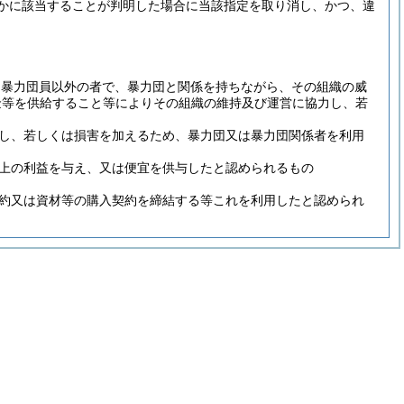
かに該当することが判明した場合に当該指定を取り消し、かつ、違
又は暴力団員以外の者で、暴力団と関係を持ちながら、その組織の威
金等を供給すること等によりその組織の維持及び運営に協力し、若
要し、若しくは損害を加えるため、暴力団又は暴力団関係者を利用
産上の利益を与え、又は便宜を供与したと認められるもの
契約又は資材等の購入契約を締結する等これを利用したと認められ