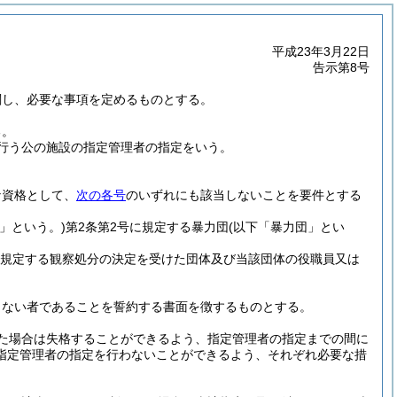
平成23年3月22日
告示第8号
関し、必要な事項を定めるものとする。
る。
り行う公の施設の指定管理者の指定をいう。
な資格として、
次の各号
のいずれにも該当しないことを要件とする
」という。)
第2条第2号に規定する暴力団
(以下「暴力団」とい
に規定する観察処分の決定を受けた団体及び当該団体の役職員又は
しない者であることを誓約する書面を徴するものとする。
た場合は失格することができるよう、指定管理者の指定までの間に
指定管理者の指定を行わないことができるよう、それぞれ必要な措