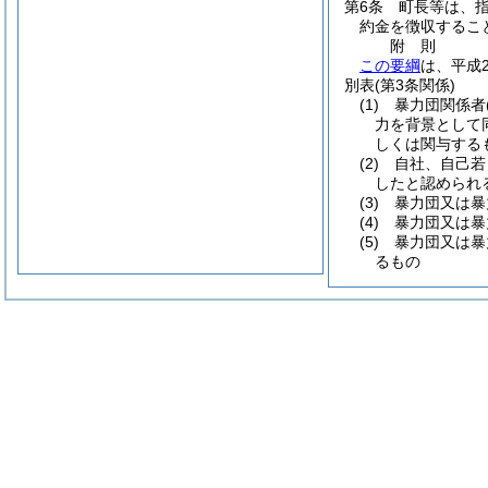
第6条
町長等は、
約金を徴収するこ
附
則
この要綱
は、平成
別表
(第3条関係)
(1) 暴力団関
力を背景として
しくは関与する
(2) 自社、自
したと認められ
(3) 暴力団又
(4) 暴力団又
(5) 暴力団又
るもの