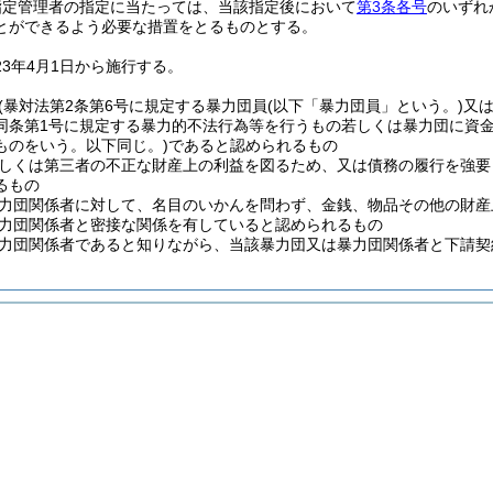
指定管理者の指定に当たっては、当該指定後において
第3条各号
のいずれ
とができるよう必要な措置をとるものとする。
23年4月1日から施行する。
係者(暴対法第2条第6号に規定する暴力団員(以下「暴力団員」という。)
同条第1号に規定する暴力的不法行為等を行うもの若しくは暴力団に資
ものをいう。以下同じ。)であると認められるもの
己若しくは第三者の不正な財産上の利益を図るため、又は債務の履行を強
るもの
は暴力団関係者に対して、名目のいかんを問わず、金銭、物品その他の財
は暴力団関係者と密接な関係を有していると認められるもの
は暴力団関係者であると知りながら、当該暴力団又は暴力団関係者と下請