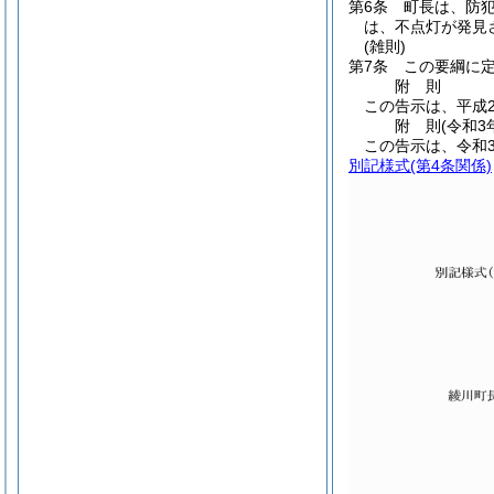
第6条
町長は、防
は、不点灯が発見
(雑則)
第7条
この要綱に
附
則
この告示は、平成2
附
則
(令和3
この告示は、令和
別記様式
(第4条関係)