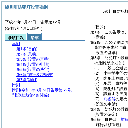
綾川町防犯灯設置要綱
○綾川町防犯
平成23年3月22日 告示第12号
(目的)
(令和3年4月1日施行)
第1条
この告示は
(意義)
条項目次
沿革
第2条
この要綱に
本則
事故等を未然に防
第1条
(目的)
(設置の基準)
第2条
(意義)
第3条
防犯灯の設
第3条
(設置の基準)
の距離が原則として
第4条
(設置の申請)
(1)
一般に公道と
第5条
(設置の決定)
(2)
小中学生等の
第6条
(施行及び管理)
(3)
防犯上危険と
第7条
(雑則)
(4)
犯罪、事故等
附則
(5)
防犯灯の設置
附則
(令和3年3月24日告示第55号)
(6)
設置する箇所
別記様式
(第4条関係)
(7)
前各号
の定め
(設置の申請)
第4条
防犯灯の設
(設置の決定)
第5条
町長は、
前
(施行及び管理)