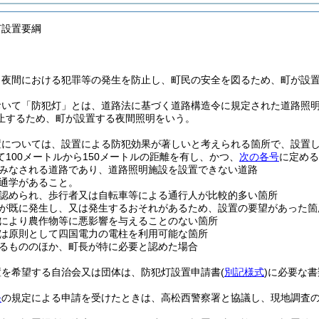
灯設置要綱
、夜間における犯罪等の発生を防止し、町民の安全を図るため、町が設
おいて「防犯灯」とは、道路法に基づく道路構造令に規定された道路照
止するため、町が設置する夜間照明をいう。
置については、設置による防犯効果が著しいと考えられる箇所で、設置
100メートルから150メートルの距離を有し、かつ、
次の各号
に定める
みなされる道路であり、道路照明施設を設置できない道路
通学があること。
認められ、歩行者又は自転車等による通行人が比較的多い箇所
が既に発生し、又は発生するおそれがあるため、設置の要望があった箇
により農作物等に悪影響を与えることのない箇所
は原則として四国電力の電柱を利用可能な箇所
るもののほか、町長が特に必要と認めた場合
置を希望する自治会又は団体は、防犯灯設置申請書
(
別記様式
)
に必要な書
条
の規定による申請を受けたときは、高松西警察署と協議し、現地調査