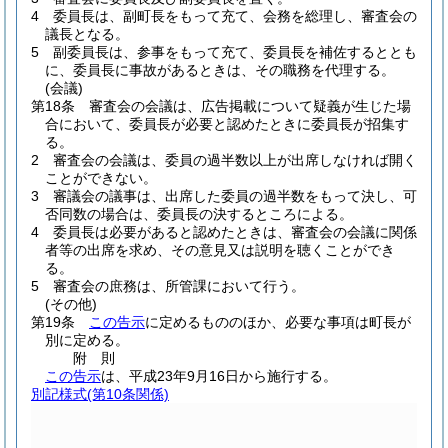
4
委員長は、副町長をもって充て、会務を総理し、審査会の
議長となる。
5
副委員長は、参事をもって充て、委員長を補佐するととも
に、委員長に事故があるときは、その職務を代理する。
(会議)
第18条
審査会の会議は、広告掲載について疑義が生じた場
合において、委員長が必要と認めたときに委員長が招集す
る。
2
審査会の会議は、委員の過半数以上が出席しなければ開く
ことができない。
3
審議会の議事は、出席した委員の過半数をもって決し、可
否同数の場合は、委員長の決するところによる。
4
委員長は必要があると認めたときは、審査会の会議に関係
者等の出席を求め、その意見又は説明を聴くことができ
る。
5
審査会の庶務は、所管課において行う。
(その他)
第19条
この告示
に定めるもののほか、必要な事項は町長が
別に定める。
附
則
この告示
は、平成23年9月16日から施行する。
別記様式
(第10条関係)