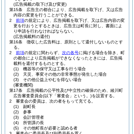
(広告掲載の取下げ及び変更)
第15条
広告主の都合により、広告掲載を取下げ、又は広告
内容の変更を行うことができる。
2
前項
の規定により、広告掲載を取下げ、又は広告内容の変
更を行おうとするときは、広告主は町長に対し、書面によ
り申請を行わなければならない。
(広告掲載料の還付)
第16条
徴収した広告料は、原則として還付しないものとす
る。
2
前項
の規定に関わらず、
次の各号
に掲げる場合を除き、町
の都合により広告掲載ができなくなったときには、広告掲
載料を還付するものとする。
(1)
機器等の保守又は工事を行う場合
(2)
天災、事変その他の非常事態が発生した場合
(3)
その他公益上やむを得ない場合
(審査機関)
第17条
広告掲載の公平性及び中立性の確保のため、綾川町
広告審査委員会
(以下「審査会」という。)
を設置する。
2
審査会の委員は、次の者をもって充てる。
(1)
副町長
(2)
参事
(3)
会計管理者
(4)
所管課の長
(5)
その他町長が必要と認める者
3
審査会に委員長及び副委員長を置く。