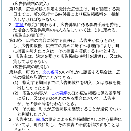
(広告掲載料の納入)
第12条
広告掲載の決定を受けた広告主は、町が指定する期
日までに、町の発行する納付書により広告掲載料を一括納
入しなければならない。
2
前項
の規定に関わらず、広告募集に係る事務手続を委託し
た場合の広告掲載料の納入方法については、別に定める。
(広告主の責任等)
第13条
広告の内容に関する責任は、広告主が負うものと
し、広告掲載後、広告主の責めに帰すべき理由により、町
に損害を与えたときは、その損害を賠償するものとする。
2
広告主は、決定を受けた広告掲載の権利を譲渡し、又は転
貸してはならない。
(広告掲載の取消し)
第14条
町長は、
次の各号
のいずれかに該当する場合は、広
告の掲載を取消すことができる。
(1)
指定する期日までに広告掲載料を納入、又は原稿を提
出しなかったとき。
(2)
広告の内容が、
この要綱
のほか広告掲載に係る基準等
に反し、又はそのおそれのある場合において、広告主
が、その修正等を行わないとき。
(3)
その他、町長が広告掲載を継続することが適切でない
と判断したとき。
2
広告主は、
前項
の規定による広告掲載取消しに伴う損害に
ついては、町長に対し、その損害の賠償を請求することは
できない。