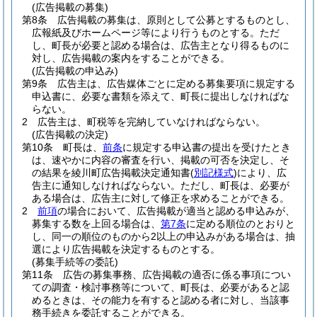
(広告掲載の募集)
第8条
広告掲載の募集は、原則として公募とするものとし、
広報紙及びホームページ等により行うものとする。
ただ
し、町長が必要と認める場合は、広告主となり得るものに
対し、広告掲載の案内をすることができる。
(広告掲載の申込み)
第9条
広告主は、広告媒体ごとに定める募集要項に規定する
申込書に、必要な書類を添えて、町長に提出しなければな
らない。
2
広告主は、町税等を完納していなければならない。
(広告掲載の決定)
第10条
町長は、
前条
に規定する申込書の提出を受けたとき
は、速やかに内容の審査を行い、掲載の可否を決定し、そ
の結果を綾川町広告掲載決定通知書
(
別記様式
)
により、広
告主に通知しなければならない。
ただし、町長は、必要が
ある場合は、広告主に対して修正を求めることができる。
2
前項
の場合において、広告掲載が適当と認める申込みが、
募集する数を上回る場合は、
第7条
に定める順位のとおりと
し、同一の順位のものから2以上の申込みがある場合は、抽
選により広告掲載を決定するものとする。
(募集手続等の委託)
第11条
広告の募集事務、広告掲載の適否に係る事項につい
ての調査・検討事務等について、町長は、必要があると認
めるときは、その能力を有すると認める者に対し、当該事
務手続きを委託することができる。