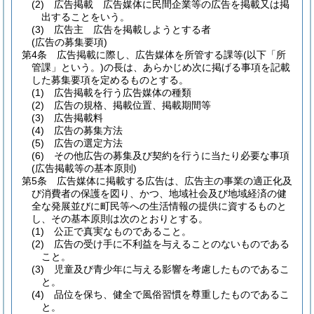
(2)
広告掲載 広告媒体に民間企業等の広告を掲載又は掲
出することをいう。
(3)
広告主 広告を掲載しようとする者
(広告の募集要項)
第4条
広告掲載に際し、広告媒体を所管する課等
(以下「所
管課」という。)
の長は、あらかじめ次に掲げる事項を記載
した募集要項を定めるものとする。
(1)
広告掲載を行う広告媒体の種類
(2)
広告の規格、掲載位置、掲載期間等
(3)
広告掲載料
(4)
広告の募集方法
(5)
広告の選定方法
(6)
その他広告の募集及び契約を行うに当たり必要な事項
(広告掲載等の基本原則)
第5条
広告媒体に掲載する広告は、広告主の事業の適正化及
び消費者の保護を図り、かつ、地域社会及び地域経済の健
全な発展並びに町民等への生活情報の提供に資するものと
し、その基本原則は次のとおりとする。
(1)
公正で真実なものであること。
(2)
広告の受け手に不利益を与えることのないものである
こと。
(3)
児童及び青少年に与える影響を考慮したものであるこ
と。
(4)
品位を保ち、健全で風俗習慣を尊重したものであるこ
と。