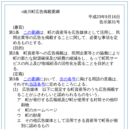
○綾川町広告掲載要綱
平成23年9月16日
告示第31号
(趣旨)
第1条
この要綱
は、町の資産等を広告媒体として活用し、民
間企業等の広告を掲載することに関して、必要な事項を定
めるものとする。
(目的)
第2条
町資産等への広告掲載は、民間企業等との協働により
町の新たな財源確保及び経費の縮減をし、もって町民サー
ビスの向上及び地域経済の活性化を図ることを目的とす
る。
(定義)
第3条
この要綱
において、
次の各号
に掲げる用語の意義は、
それぞれ
当該各号
に定めるところによる。
(1)
広告媒体 以下に規定する町資産等のうち広告掲載す
ることがふさわしいと認められるものをいう。
ア
町が発行する広報紙及び町が使用する封筒その他印
刷物
イ
町のホームページ
ウ
町の財産
エ
その他広告媒体として活用できる資産等で町長が個
別に認めるもの