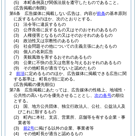
(5)
本町条例及び関係法規を遵守したものであること。
(広告掲載の制限)
第6条
広告媒体に掲載しない広告は、内容が
前条
の基本原則
に反するもののほか、次のとおりとする。
(1)
法令等に違反するもの
(2)
公序良俗に反するもの又はそのおそれのあるもの
(3)
人権侵害となるもの又はそのおそれのあるもの
(4)
政治性又は宗教性のあるもの
(5)
社会問題その他についての主義主張にあたるもの
(6)
個人の名刺広告
(7)
美観風致を害するおそれのあるもの
(8)
公衆に不快の念又は危害を与えるおそれのあるもの
(9)
その他町長が適当でないと認めたもの
2
前項
に定めるもののほか、広告媒体に掲載できる広告に関
する基準は、町長が別に定める。
(広告掲載の優先順位)
第7条
広告掲載にあたっては、広告媒体の性格上、地域性・
公共性の高いものを優先させることとし、
次の各号
の順位
とする。
(1)
国、地方公共団体、独立行政法人、公社、公益法人及
びこれに類するもの
(2)
町内に本社、支店、営業所、店舗等を有する企業・事
業者等
(3)
前2号
に掲げる以外の企業、事業者等
(4)
その他町長が適当と認めるもの