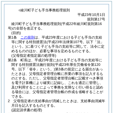
○綾川町子ども手当事務処理規則
平成23年10月1日
規則第17号
綾川町子ども手当事務処理規則(平成22年綾川町規則第16
号)の全部を改正する。
(目的)
第1条
この規則
は、平成23年度における子ども手当の支給
等に関する特別措置法
(平成23年法律第107号。以下「法」
という。)
に基づく子ども手当の支給等に関して、法令に定
めるもののほか、必要な事項を定めるものとする。
(父母指定者指定届の処理等)
第2条
町長は、平成23年度における子ども手当の支給等に
関する特別措置法施行規則
(平成23年厚生労働省令第120
号。以下「省令」という。)
第3条の規定による届出があっ
たときは、父母指定者管理台帳に所要の事項を記入するも
のとする。
ただし、父母指定者管理台帳に記載すべき事項
を電子計算機により確実に記録し、これを適正に管理し、
及び利用することによって事務を支障なく行い得ると認め
る場合には、父母指定者管理台帳の作成を省略することが
できる。
2
父母指定者の支給事由が消滅したときは、支給事由消滅年
月日を記入するものとする。
(認定請求書の処理)