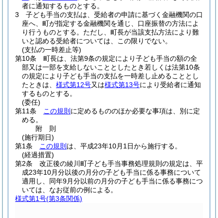
者に通知するものとする。
3
子ども手当の支払は、受給者の申請に基づく金融機関の口
座へ、町が指定する金融機関を通じ、口座振替の方法によ
り行うものとする。
ただし、町長が当該支払方法により難
いと認める受給者については、この限りでない。
(支払の一時差止等)
第10条
町長は、法第9条の規定により子ども手当の額の全
部又は一部を支給しないこととしたとき若しくは法第10条
の規定により子ども手当の支払を一時差し止めることとし
たときは、
様式第12号
又は
様式第13号
により受給者に通知
するものとする。
(委任)
第11条
この規則
に定めるもののほか必要な事項は、別に定
める。
附
則
(施行期日)
第1条
この規則
は、平成23年10月1日から施行する。
(経過措置)
第2条
改正後の綾川町子ども手当事務処理規則の規定は、平
成23年10月分以後の月分の子ども手当に係る事務について
適用し、同年9月分以前の月分の子ども手当に係る事務につ
いては、なお従前の例による。
様式第1号
(第3条関係)