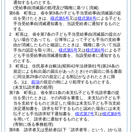
通知するものとする。
(受給事由消滅届の処理及び職権に基づく消滅)
第6条
町長は、省令第9条の子ども手当受給事由消滅届の提
出を受けたときは、
様式第5号
又は
様式第6号
による子ども
手当受給事由消滅通知書を、当該受給者に通知するものと
する。
2
町長は、省令第7条の子ども手当受給事由消滅届の提出が
ない場合であっても、公簿等によって子ども手当の支給事
由が消滅したものと確認したときは、職権に基づいて当該
手当の認定を取り消し、
様式第5号
又は
様式第6号
による子
ども手当受給事由消滅通知書を、当該受給者に通知するも
のとする。
3
町長は、住民基本台帳法
(昭和42年法律第81号)
第24条の
規定による転出届の届出があったとき
(その届出に係る書面
に同法第29条の2の規定による附記がなされたときに限
る。)
は、
前項
の規定の例により処理するものとする。
(未支払請求書の処理)
第7条
町長は、省令第11条の未支払子ども手当請求書の提
出を受けたときは、その内容を審査し、未支払の子ども手
当を支給するものと決定した場合は未支払子ども手当支給
決定通知書を、請求を却下するものと認めた場合には未支
払子ども手当請求却下通知書を、
様式第7号
又は
様式第8号
を用いて、請求者に通知するものとする。
(寄附に係る事務処理)
第8条
請求者又は受給者
(以下「請求者等」という。)
から法