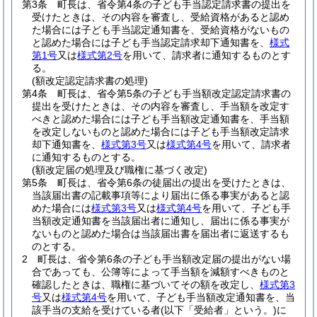
第3条
町長は、省令第4条の子ども手当認定請求書の提出を
受けたときは、その内容を審査し、受給資格があると認め
た場合には子ども手当認定通知書を、受給資格がないもの
と認めた場合には子ども手当認定請求却下通知書を、
様式
第1号
又は
様式第2号
を用いて、請求者に通知するものとす
る。
(額改定認定請求書の処理)
第4条
町長は、省令第5条の子ども手当額改定認定請求書の
提出を受けたときは、その内容を審査し、手当額を改定す
べきと認めた場合には子ども手当額改定通知書を、手当額
を改定しないものと認めた場合には子ども手当額改定請求
却下通知書を、
様式第3号
又は
様式第4号
を用いて、請求者
に通知するものとする。
(額改定届の処理及び職権に基づく改定)
第5条
町長は、省令第6条の徒届出の提出を受けたときは、
当該届出書の記載事項等により届出に係る事実があると認
めた場合には
様式第3号
又は
様式第4号
を用いて、子ども手
当額改定通知書を当該届出者に通知し、届出に係る事実が
ないものと認めた場合は当該届出書を届出者に返送するも
のとする。
2
町長は、省令第6条の子ども手当額改定届の提出がない場
合であっても、公簿等によって手当額を減額すべきものと
確認したときは、職権に基づいてその額を改定し、
様式第3
号
又は
様式第4号
を用いて、子ども手当額改定通知書を、当
該手当の支給を受けている者
(以下「受給者」という。)
に