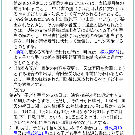
第24条の規定による寄附の申出については、支払期月毎の
前月15日までとし、申出書の提出された日以後に支払われ
るべき子ども手当を対象として寄附がされるものとする。
2
省令第18条に定める申出書
(以下「申出書」という。)
が提
出されたときは、その内容を審査し、適正と認められたと
きは、以後の支払期月毎に請求者等に支払われる子ども手
当の額のうち、申出書に記載された寄附の金額に相当する
額を、町長が請求者等に代わって受領し、これを寄附する
ものとする。
3
前項
に定める寄附が行われた時は、町長は、
様式第9号
に
よる子ども手当に係る寄附受領証明書を請求者等に送付す
るものとする。
4
請求者等が、寄附の内容を変更し、又は寄附を撤回しよう
とする場合の申出は、寄附が受領される前に行われるもの
とし、申出の提出された日以後に支払われるべき子ども手
当を対象とする。
(支払)
第9条
子ども手当の支払日は、法第7条第4項に規定する支
払期月の5日とする。
ただし、その日が日曜日、土曜日、国
民の祝日に関する法律
(昭和23年法律第178号)
に規定する休
日、1月2日、1月3日又は12月29日から12月31日までの日
(以下「日曜日等」という。)
に当たるときは、その日前に
おいてその日に最も近い日曜日等でない日とする。
2
町長は、子ども手当の支払いを行う場合には、
様式第10
号
又は
様式第11号
による子ども手当支払通知書により受給