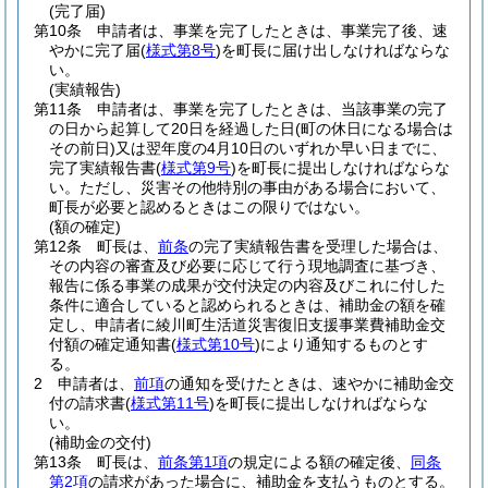
(完了届)
第10条
申請者は、事業を完了したときは、事業完了後、速
やかに完了届
(
様式第8号
)
を町長に届け出しなければならな
い。
(実績報告)
第11条
申請者は、事業を完了したときは、当該事業の完了
の日から起算して20日を経過した日
(町の休日になる場合は
その前日)
又は翌年度の4月10日のいずれか早い日までに、
完了実績報告書
(
様式第9号
)
を町長に提出しなければならな
い。
ただし、災害その他特別の事由がある場合において、
町長が必要と認めるときはこの限りではない。
(額の確定)
第12条
町長は、
前条
の完了実績報告書を受理した場合は、
その内容の審査及び必要に応じて行う現地調査に基づき、
報告に係る事業の成果が交付決定の内容及びこれに付した
条件に適合していると認められるときは、補助金の額を確
定し、申請者に綾川町生活道災害復旧支援事業費補助金交
付額の確定通知書
(
様式第10号
)
により通知するものとす
る。
2
申請者は、
前項
の通知を受けたときは、速やかに補助金交
付の請求書
(
様式第11号
)
を町長に提出しなければならな
い。
(補助金の交付)
第13条
町長は、
前条第1項
の規定による額の確定後、
同条
第2項
の請求があった場合に、補助金を支払うものとする。