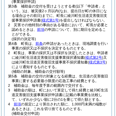
(事業採択申請)
第3条
補助金の交付を受けようとする者
(以下「申請者」と
いう。)
は、被災後2ヶ月以内
(なお、提出日が町の休日にな
る場合はその前日)
までに、町長に綾川町生活道災害復旧支
援事業採択申請書
(
様式第1号
)
を提出しなければならない。
2
災害その他特別の事由がある場合において、町長が必要と
認めるときは、
前項
の申請について、別に期日を定めるこ
とができる。
(採択の決定等)
第4条
町長は、
前条
の申請があったときは、現地調査を行い
事業の採択又は不採択を決定するものとする。
2
町長は、事業の採択又は不採択を決定したときは、申請者
に綾川町生活道災害復旧支援事業採択通知書
(
様式第2号
)
又
は綾川町生活道災害復旧支援事業不採択通知書
(
様式第3号
)
により通知するものとする。
(補助の対象、補助金の交付額等)
第5条
補助金の交付の対象となる経費は、生活道の災害復旧
事業に要する必要最小限度の応急工事の経費とする。
2
補助金は、毎年度予算の範囲内で交付する。
3
補助金の額は、町において算定して得た経費と綾川町生活
道災害復旧支援事業採択申請書に記載の事業費を比較し
て、いずれか少ない額に2分の1を乗じて得た額とする。
4
前項
の規定により算出された額に、1,000円未満の端数が
あるときは、これを切り捨てるものとする。
(補助金交付申請)