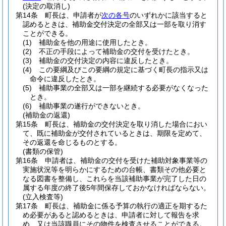
(決定の取消し)
第14条
町長は、申請者が
次の各号
のいずれかに該当すると
認めるときは、補助金交付決定の全部又は一部を取り消す
ことができる。
(1)
補助金を他の用途に使用したとき。
(2)
不正の手段によって補助金の交付を受けたとき。
(3)
補助金の交付決定の内容に違反したとき。
(4)
この要綱及びこの要綱の規定に基づく町長の指示又は
命令に違反したとき。
(5)
補助事業の全部又は一部を継続する必要がなくなった
とき。
(6)
補助事業の遂行ができないとき。
(補助金の返還)
第15条
町長は、補助金の交付決定を取り消した場合におい
て、既に補助金が交付されているときは、期限を定めて、
その返還を命じるものとする。
(書類の保管)
第16条
申請者は、補助金の交付を受けた補助対象事業等の
実施状況等を明らかにするための台帳、書類その他必要と
なる図書を整備し、これらを当該補助事業が完了した日の
属する年度の終了後5年間保存しておかなければならない。
(立入検査等)
第17条
町長は、補助金に係る予算の執行の適正を期するた
め必要があると認めるときは、申請者に対して報告を求
め、又は当該職員にその物件を検査させることができる。