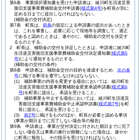
第6条
事業採択通知書を受けた申請者は、綾川町生活道災害
復旧支援事業費補助金交付申請書
(
様式第4号
)
を町長が別に
定める日までに提出しなければならない。
(補助金の交付決定)
第7条
町長は、
前条
の規定による申請書の提出があったとき
は、これを審査し、必要に応じて現地等を調査して、適正
であると認めたときは、速やかに、補助金の交付を決定す
るものとする。
2
町長は、補助金の交付を決定したときは、申請者に綾川町
生活道災害復旧支援事業費補助金交付決定通知書
(
様式第5
号
)
により通知するものとする。
(補助金の交付の条件)
第8条
申請者は、補助金交付の目的を達成するため、
次の各
号
に掲げる事項を遵守しなければならない。
(1)
補助事業の内容を変更する場合においては、綾川町生
活道災害復旧支援事業費補助金変更承認申請書
(
様式第6
号
)
を町長に提出し、承認を受けること。
(2)
補助事業を中止する場合においては、綾川町生活道災
害復旧支援事業費補助金中止承認申請書
(
様式第7号
)
を町
長に提出し、承認を受けること。
(3)
前2号
に掲げるもののほか、町長が必要と認める事項
(事業が期日までに完了しない場合等の報告)
第9条
申請者は、事業が交付決定に付された期日までに完了
しない場合又は事業の遂行が困難になった場合は、速やか
に町長に報告し、その指示を受けなければならない。