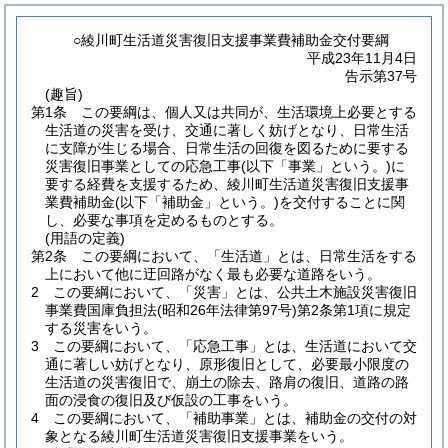
○綾川町生活道災害復旧支援事業費補助金交付要綱
平成23年11月4日
告示第37号
(趣旨)
第1条
この要綱は、個人又は共同が、生活環境上必要とする
生活道の災害を受け、交通に著しく妨げとなり、日常生活
に支障が生じる場合、日常生活の回復を図るために要する
災害復旧事業としての応急工事
(以下「事業」という。)
に
要する経費を支援するため、綾川町生活道災害復旧支援事
業費補助金
(以下「補助金」という。)
を交付することに関
し、必要な事項を定めるものとする。
(用語の定義)
第2条
この要綱において、「生活道」とは、日常生活をする
上において他に迂回路がなく最も必要な道路をいう。
2
この要綱において、「災害」とは、公共土木施設災害復旧
事業費国庫負担法
(昭和26年法律第97号)
第2条第1項に規定
する災害をいう。
3
この要綱において、「応急工事」とは、生活道において交
通に著しい妨げとなり、原形復旧として、必要最小限度の
生活道の災害復旧で、崩土の除去、路肩の復旧、道路の路
面の浸食の復旧及び仮設の工事をいう。
4
この要綱において、「補助事業」とは、補助金の交付の対
象となる綾川町生活道災害復旧支援事業をいう。