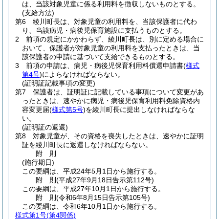
は、当該対象児童に係る利用料を徴収しないものとする。
(支給方法)
第6 綾川町長は、対象児童の利用料を、当該保護者に代わ
り、当該病児・病後児保育施設に支払うものとする。
2 前項の規定にかかわらず、綾川町長は、別に定める場合に
おいて、保護者が対象児童の利用料を支払ったときは、当
該保護者の申請に基づいて支給できるものとする。
3 前項の申請は、病児・病後児保育利用料償還申請書
(
様式
第4号
)
によらなければならない。
(証明証記載事項の変更)
第7 保護者は、証明証に記載している事項について変更があ
ったときは、速やかに病児・病後児保育利用料免除資格内
容変更届
(
様式第5号
)
を綾川町長に提出しなければならな
い。
(証明証の返還)
第8 対象児童が、その資格を喪失したときは、速やかに証明
証を綾川町長に返還しなければならない。
附
則
(施行期日)
この要綱は、平成24年5月1日から施行する。
附
則
(平成27年9月18日
告示第112号)
この要綱は、平成27年10月1日から施行する。
附
則
(令和6年8月15日
告示第105号)
この要綱は、令和6年10月1日から施行する。
様式第1号
(第4関係)