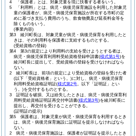
4 「保護者」とは、対象児童を現に扶養する者をいう。
5 「利用料」とは、病児・病後児保育施設を利用した対象児
童の保護者が、病児・病後児保育施設が所在する市町の定
めに基づき支払う費用のうち、飲食物費及び延長料金等を
除くものをいう。
(事業内容)
第3 綾川町長は、対象児童が病児・病後児保育を利用したと
きは、その利用料を保護者に支給するものとする。
(受給資格の登録)
第4 第3の規定により利用料の支給を受けようとする者は、
病児・病後児保育利用料受給資格登録申請書
(
様式第1号
)
を
綾川町長に提出して、受給資格の登録を受けなければなら
ない。
2 綾川町長は、前項の規定により受給資格の登録を受けた者
(以下「受給資格者」という。)
に対し、病児・病後児保育
利用料受給資格証明証
(
様式第2号
。以下「証明証」とい
う。)
を交付するものとする。
3 証明証を破損、又は紛失したときは、病児・病後児保育利
用料受給資格証明証再交付申請書
(
様式第3号
)
を綾川町長に
提出し、再交付を受けることができる。
(証明証の提示)
第5 保護者は、対象児童が病児・病後児保育を利用するとき
は、病児・病後児保育施設に証明証を提示しなければなら
ない。
2 病児・病後児保育施設は、保護者が証明証を提示したとき