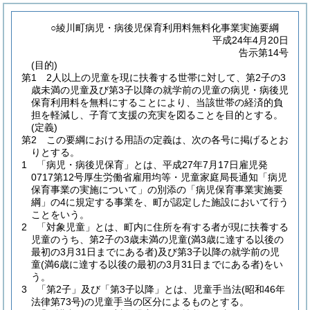
○綾川町病児・病後児保育利用料無料化事業実施要綱
平成24年4月20日
告示第14号
(目的)
第1 2人以上の児童を現に扶養する世帯に対して、第2子の3
歳未満の児童及び第3子以降の就学前の児童の病児・病後児
保育利用料を無料にすることにより、当該世帯の経済的負
担を軽減し、子育て支援の充実を図ることを目的とする。
(定義)
第2 この要綱における用語の定義は、次の各号に掲げるとお
りとする。
1 「病児・病後児保育」とは、平成27年7月17日雇児発
0717第12号厚生労働省雇用均等・児童家庭局長通知「病児
保育事業の実施について」の別添の「病児保育事業実施要
綱」の4に規定する事業を、町が認定した施設において行う
ことをいう。
2 「対象児童」とは、町内に住所を有する者が現に扶養する
児童のうち、第2子の3歳未満の児童
(満3歳に達する以後の
最初の3月31日までにある者)
及び第3子以降の就学前の児
童
(満6歳に達する以後の最初の3月31日までにある者)
をい
う。
3 「第2子」及び「第3子以降」とは、児童手当法
(昭和46年
法律第73号)
の児童手当の区分によるものとする。