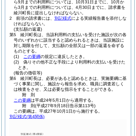
ら9月までの利用料については、10月31日までに、10月か
ら3月までの利用料については、4月30日までに、請求書を
綾川町長に提出しなければならない。
2 前項の請求書には、
別記様式
による実績報告書を添付しな
ければならない。
(支払額の返還)
第5 綾川町長は、当該利用料の支払いを受けた施設が次の各
号のいずれかに該当すると認められるときは、当該施設に
対し期限を付して、支払額の全部又は一部の返還を命ずる
ものとする。
(1)
この要綱
の規定に違反したとき。
(2)
偽りその他不正な手段により利用料の支払いを受けた
とき。
(報告の徴収等)
第6 綾川町長は、必要があると認めるときは、実施要綱に基
づく事業に関し、施設から報告を求め、職員に調査若しく
は検査をさせ、又は必要な指示をすることができる。
附
則
この要綱
は平成24年5月1日から適用する。
附
則
(平成27年9月18日
告示第113号)
この要綱は、平成27年10月1日から施行する。
別記様式
(第4関係)