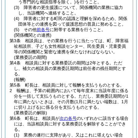
う専門的な相談指導を除く。)
を行うこと。
(3)
障害者の更生援護について、関係機関の業務に協力
し、当該機関へ連絡すること。
(4)
障害者に対する町民の認識と理解を深めるため、関係
団体等との連携を図って援護思想の普及に努めること。
(5)
その他
前各号
に附帯する業務を行うこと。
(関係機関との連携)
第3条
相談員は、その業務を行うに当たっては、町、障害福
祉相談所、子ども女性相談センター、民生委員・児童委員
等の関係機関と緊密な連携を保たなければならない。
(業務委託の期間)
第4条
相談員に対する業務委託の期間は2年とする。
ただ
し、補欠の相談員の業務委託期間は前任者の残任期間とす
る。
(報酬)
第5条
町長は、相談員に対して報酬を支払うものとする。
2
報酬は、予算の範囲内において毎年度末に当該年度に係る
分を一括して支払うものとする。
ただし、業務委託期間が1
年に満たないときは、その月数
(1月に満たない端数は、1月
に切り上げる)
に係る分を支払うものとする。
(業務委託の解除)
第6条
町長は、相談員が
次の各号
のいずれかに該当する場合
には、当該相談員に対する業務委託を解除することができ
る。
(1)
業務の遂行に支障があり、又はこれに堪えない場合