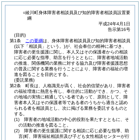
○綾川町身体障害者相談員及び知的障害者相談員設置要
綱
平成24年4月1日
告示第16号
(目的)
第1条
この要綱
は、身体障害者相談員及び知的障害者相談員
(以下「相談員」という。)
が、社会奉仕の精神に基づき、
障害者の更生援護に関し、本人又はその保護者からの相談
に応じ必要な指導、助言を行うとともに、障害者地域活動
の推進、関係機関の業務に対する協力及び障害者援護思想
の普及に関する業務を行うことにより、障害者の福祉の増
進を図ることを目的とする。
(委託業務)
第2条
町長は、人格識見が高く、社会的信望があり、障害者
の福祉増進に熱意を有し、奉仕的に活動ができ、かつ、そ
の地域の実情に精通している者であって、原則として、障
害者本人又はその保護者等である者のうちから適当と認め
られる者を相談員とし、次に掲げる業務を委託するものと
する。
(1)
障害者の地域活動の中心的役割を果たすとともに、そ
の活動の推進を図ること。
(2)
障害者の更生援護に関する相談に応じ必要な指導、助
言
(町、障害福祉相談所及び子ども女性相談センターが行