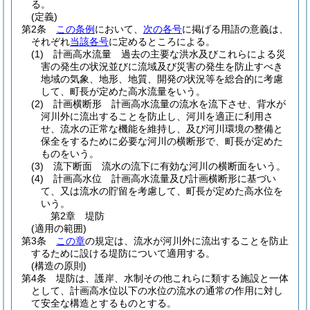
る。
(定義)
第2条
この条例
において、
次の各号
に掲げる用語の意義は、
それぞれ
当該各号
に定めるところによる。
(1)
計画高水流量 過去の主要な洪水及びこれらによる災
害の発生の状況並びに流域及び災害の発生を防止すべき
地域の気象、地形、地質、開発の状況等を総合的に考慮
して、町長が定めた高水流量をいう。
(2)
計画横断形 計画高水流量の流水を流下させ、背水が
河川外に流出することを防止し、河川を適正に利用さ
せ、流水の正常な機能を維持し、及び河川環境の整備と
保全をするために必要な河川の横断形で、町長が定めた
ものをいう。
(3)
流下断面 流水の流下に有効な河川の横断面をいう。
(4)
計画高水位 計画高水流量及び計画横断形に基づい
て、又は流水の貯留を考慮して、町長が定めた高水位を
いう。
第2章
堤防
(適用の範囲)
第3条
この章
の規定は、流水が河川外に流出することを防止
するために設ける堤防について適用する。
(構造の原則)
第4条
堤防は、護岸、水制その他これらに類する施設と一体
として、計画高水位以下の水位の流水の通常の作用に対し
て安全な構造とするものとする。