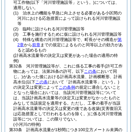
可工作物
(以下「河川管理施設等」という。)
については、
適用しない。
(1)
治水上の機能を早急に向上させる必要がある小区間の
河川における応急措置によって設けられる河川管理施設
等
(2)
臨時に設けられる河川管理施設等
(3)
工事を施行するために仮に設けられる河川管理施設等
(4)
特殊な構造の河川管理施設等で、町長がその構造が
第
2章
から
前章
までの規定によるものと同等以上の効力があ
ると認めるもの
(計画高水流量等の決定又は変更があった場合の適用の特
例)
第32条
河川管理施設等が、これに係る工事の着手
(許可工作
物にあっては、法第26条の許可。以下
この条
において同
じ。)
があった後における計画高水流量、計画横断形、計画
高水位
(以下
この条
において「計画高水流量等」という。)
の決定又は変更によって
この条例
の規定に適合しないこと
となった場合においては、当該河川管理施設等について
は、当該計画高水流量等の決定又は変更がなかったものと
みなして当該規定を適用する。
ただし、工事の着手が当該
計画高水流量等の決定又は変更の後である改築
(災害復旧又
は応急措置として行われるものを除く。)
に係る河川管理施
設等については、この限りでない。
(小河川の特例)
第33条
計画高水流量が1秒間につき100立方メートル未満の