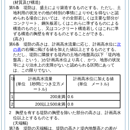
(材質及び構造)
第5条
堤防は、盛土により築造するものとする。
ただし、土
地利用の状況その他の特別の事情によりやむを得ないと認
められる場合においては、その全部若しくは主要な部分が
コンクリート、鋼矢板若しくはこれらに準ずるものによる
構造のものとし、又はコンクリート構造若しくはこれに準
ずる構造の胸壁を有するものとすることができる。
(高さ)
第6条
堤防の高さは、計画高水流量に応じ、計画高水位に
次
の表
の右欄に掲げる値を加えた値以上とするものとする。
ただし、堤防に隣接する堤内の土地の地盤高
(以下「堤内地
盤高」という。)
が計画高水位より高く、かつ、地形の状況
等により治水上の支障がないと認められる区間にあって
は、この限りでない。
項
計画高水流量
計画高水位に加える値
(単位 1秒間につき立方メ
(単位 メートル)
ートル)
1
200未満
0.6
2
200以上500未満
0.8
2
胸壁を有する堤防の胸壁を除いた部分の高さは、計画高水
位以上とするものとする。
(天端幅)
第7条
堤防の天端幅は、堤防の高さと堤内地盤高との差が