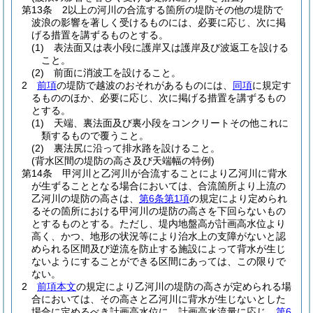
第13条
2以上の河川の合流する箇所の堤防その他の堤防で
波浪の影響を著しく受けるものには、必要に応じ、次に掲
げる措置を講ずるものとする。
(1)
表法面又は表小段に護岸又は護岸及び波返工を設ける
こと。
(2)
前面に消波工を設けること。
2
前項
の堤防で越波のおそれがあるものには、
同項
に規定す
るもののほか、必要に応じ、次に掲げる措置を講ずるもの
とする。
(1)
天端、裏法面及び裏小段をコンクリートその他これに
類するもので覆うこと。
(2)
裏法尻に沿って排水路を設けること。
(背水区間の堤防の高さ及び天端幅の特例)
第14条
甲河川と乙河川が合流することにより乙河川に背水
が生ずることとなる場合においては、合流箇所より上流の
乙河川の堤防の高さは、
第6条第1項
の規定により定められ
るその箇所における甲河川の堤防の高さを下回らないもの
とするものとする。
ただし、堤内地盤高が計画高水位より
高く、かつ、地形の状況等により治水上の支障がないと認
められる区間及び逆流を防止する施設によって背水が生じ
ないようにすることができる区間にあっては、この限りで
ない。
2
前項本文
の規定により乙河川の堤防の高さが定められる場
合においては、その高さと乙河川に背水が生じないとした
場合に定めるべき計画高水位に、計画高水流量に応じ、
第6