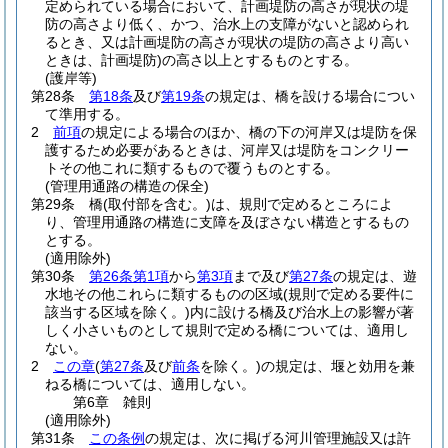
定められている場合において、計画堤防の高さが現状の堤
防の高さより低く、かつ、治水上の支障がないと認められ
るとき、又は計画堤防の高さが現状の堤防の高さより高い
ときは、計画堤防)
の高さ以上とするものとする。
(護岸等)
第28条
第18条
及び
第19条
の規定は、橋を設ける場合につい
て準用する。
2
前項
の規定による場合のほか、橋の下の河岸又は堤防を保
護するため必要があるときは、河岸又は堤防をコンクリー
トその他これに類するもので覆うものとする。
(管理用通路の構造の保全)
第29条
橋
(取付部を含む。)
は、規則で定めるところによ
り、管理用通路の構造に支障を及ぼさない構造とするもの
とする。
(適用除外)
第30条
第26条第1項
から
第3項
まで及び
第27条
の規定は、遊
水地その他これらに類するものの区域
(規則で定める要件に
該当する区域を除く。)
内に設ける橋及び治水上の影響が著
しく小さいものとして規則で定める橋については、適用し
ない。
2
この章
(
第27条
及び
前条
を除く。)
の規定は、堰と効用を兼
ねる橋については、適用しない。
第6章
雑則
(適用除外)
第31条
この条例
の規定は、次に掲げる河川管理施設又は許