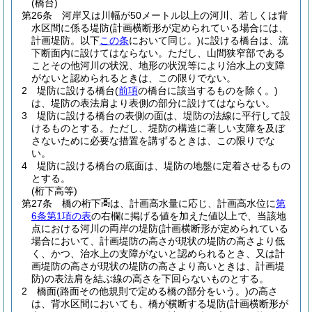
(橋台)
第26条
河岸又は川幅が50メートル以上の河川、若しくは背
水区間に係る堤防
(計画横断形が定められている場合には、
計画堤防。以下
この条
において同じ。)
に設ける橋台は、流
下断面内に設けてはならない。
ただし、山間狭窄部である
ことその他河川の状況、地形の状況等により治水上の支障
がないと認められるときは、この限りでない。
2
堤防に設ける橋台
(
前項
の橋台に該当するものを除く。)
は、堤防の表法肩より表側の部分に設けてはならない。
3
堤防に設ける橋台の表側の面は、堤防の法線に平行して設
けるものとする。
ただし、堤防の構造に著しい支障を及ぼ
さないために必要な措置を講ずるときは、この限りでな
い。
4
堤防に設ける橋台の底面は、堤防の地盤に定着させるもの
とする。
(桁下高等)
第27条
橋の桁下
は、計画高水量に応じ、計画高水位に
第
6条第1項の表
の右欄に掲げる値を加えた値以上で、当該地
点における河川の両岸の堤防
(計画横断形が定められている
場合において、計画堤防の高さが現状の堤防の高さより低
く、かつ、治水上の支障がないと認められるとき、又は計
画堤防の高さが現状の堤防の高さより高いときは、計画堤
防)
の表法肩を結ぶ線の高さを下回らないものとする。
2
橋面
(路面その他規則で定める橋の部分をいう。)
の高さ
は、背水区間においても、橋が横断する堤防
(計画横断形が