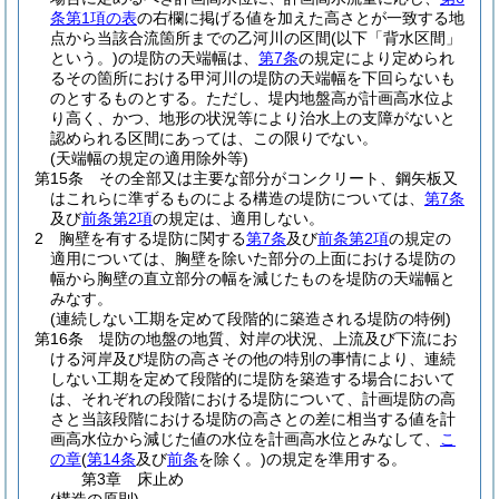
条第1項の表
の右欄に掲げる値を加えた高さとが一致する地
点から当該合流箇所までの乙河川の区間
(以下「背水区間」
という。)
の堤防の天端幅は、
第7条
の規定により定められ
るその箇所における甲河川の堤防の天端幅を下回らないも
のとするものとする。
ただし、堤内地盤高が計画高水位よ
り高く、かつ、地形の状況等により治水上の支障がないと
認められる区間にあっては、この限りでない。
(天端幅の規定の適用除外等)
第15条
その全部又は主要な部分がコンクリート、鋼矢板又
はこれらに準ずるものによる構造の堤防については、
第7条
及び
前条第2項
の規定は、適用しない。
2
胸壁を有する堤防に関する
第7条
及び
前条第2項
の規定の
適用については、胸壁を除いた部分の上面における堤防の
幅から胸壁の直立部分の幅を減じたものを堤防の天端幅と
みなす。
(連続しない工期を定めて段階的に築造される堤防の特例)
第16条
堤防の地盤の地質、対岸の状況、上流及び下流にお
ける河岸及び堤防の高さその他の特別の事情により、連続
しない工期を定めて段階的に堤防を築造する場合において
は、それぞれの段階における堤防について、計画堤防の高
さと当該段階における堤防の高さとの差に相当する値を計
画高水位から減じた値の水位を計画高水位とみなして、
こ
の章
(
第14条
及び
前条
を除く。)
の規定を準用する。
第3章
床止め