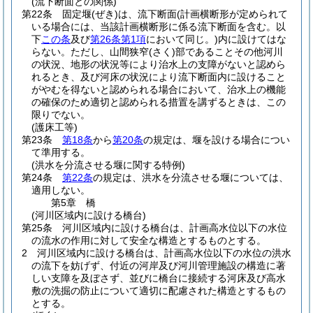
(流下断面との関係)
第22条
固定堰
(ぜき)
は、流下断面
(計画横断形が定められて
いる場合には、当該計画横断形に係る流下断面を含む。以
下
この条
及び
第26条第1項
において同じ。)
内に設けてはな
らない。
ただし、山間狭窄
(さく)
部であることその他河川
の状況、地形の状況等により治水上の支障がないと認めら
れるとき、及び河床の状況により流下断面内に設けること
がやむを得ないと認められる場合において、治水上の機能
の確保のため適切と認められる措置を講ずるときは、この
限りでない。
(護床工等)
第23条
第18条
から
第20条
の規定は、堰を設ける場合につい
て準用する。
(洪水を分流させる堰に関する特例)
第24条
第22条
の規定は、洪水を分流させる堰については、
適用しない。
第5章
橋
(河川区域内に設ける橋台)
第25条
河川区域内に設ける橋台は、計画高水位以下の水位
の流水の作用に対して安全な構造とするものとする。
2
河川区域内に設ける橋台は、計画高水位以下の水位の洪水
の流下を妨げず、付近の河岸及び河川管理施設の構造に著
しい支障を及ぼさず、並びに橋台に接続する河床及び高水
敷の洗掘の防止について適切に配慮された構造とするもの
とする。