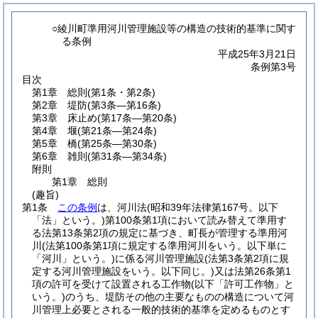
○綾川町準用河川管理施設等の構造の技術的基準に関す
る条例
平成25年3月21日
条例第3号
目次
第1章
総則
(第1条・第2条)
第2章
堤防
(第3条―第16条)
第3章
床止め
(第17条―第20条)
第4章
堰
(第21条―第24条)
第5章
橋
(第25条―第30条)
第6章
雑則
(第31条―第34条)
附則
第1章
総則
(趣旨)
第1条
この条例
は、河川法
(昭和39年法律第167号。以下
「法」という。)
第100条第1項において読み替えて準用す
る法第13条第2項の規定に基づき、町長が管理する準用河
川
(法第100条第1項に規定する準用河川をいう。以下単に
「河川」という。)
に係る河川管理施設
(法第3条第2項に規
定する河川管理施設をいう。以下同じ。)
又は法第26条第1
項の許可を受けて設置される工作物
(以下「許可工作物」と
いう。)
のうち、堤防その他の主要なものの構造について河
川管理上必要とされる一般的技術的基準を定めるものとす