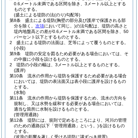
0.6メートル未満である区間を除き、3メートル以上とする
ものとする。
(盛土による堤防の法(のり)勾配等)
第8条
盛土による堤防
(胸壁の部分及び護岸で保護される部
分を除く。
次項
において同じ。)
の法勾配は、堤防の高さと
堤内地盤高との差が0.6メートル未満である区間を除き、50
パーセント以下とするものとする。
2
盛土による堤防の法面は、芝等によって覆うものとする。
(小段)
第9条
堤防の安定を図るため必要がある場合においては、そ
の中腹に小段を設けるものとする。
2
堤防の小段の幅は、3メートル以上とするものとする。
(護岸)
第10条
流水の作用から堤防を保護するため必要がある場合
においては、堤防の表法面又は表小段に護岸を設けるもの
とする。
(水制)
第11条
流水の作用から堤防を保護するため、流水の方向を
規制し、又は水勢を緩和する必要がある場合においては、
適当な箇所に水制を設けるものとする。
(管理用通路)
第12条
堤防には、規則で定めるところにより、河川の管理
のための通路
(以下「管理用通路」という。)
を設けるもの
とする。
(波浪の影響を著しく受ける堤防に講ずべき措置)