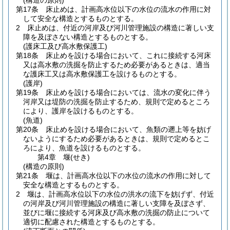
(構造の原則)
第17条
床止めは、計画高水位以下の水位の流水の作用に対
して安全な構造とするものとする。
2
床止めは、付近の河岸及び河川管理施設の構造に著しい支
障を及ぼさない構造とするものとする。
(護床工及び高水敷保護工)
第18条
床止めを設ける場合において、これに接続する河床
又は高水敷の洗掘を防止するため必要があるときは、適当
な護床工又は高水敷保護工を設けるものとする。
(護岸)
第19条
床止めを設ける場合においては、流水の変化に伴う
河岸又は堤防の洗掘を防止するため、規則で定めるところ
により、護岸を設けるものとする。
(魚道)
第20条
床止めを設ける場合において、魚類の遡上等を妨げ
ないようにするため必要があるときは、規則で定めるとこ
ろにより、魚道を設けるものとする。
第4章
堰(せき)
(構造の原則)
第21条
堰は、計画高水位以下の水位の流水の作用に対して
安全な構造とするものとする。
2
堰は、計画高水位以下の水位の洪水の流下を妨げず、付近
の河岸及び河川管理施設の構造に著しい支障を及ぼさず、
並びに堰に接続する河床及び高水敷の洗掘の防止について
適切に配慮された構造とするものとする。