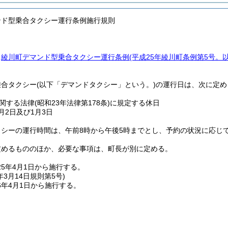
ンド型乗合タクシー運行条例施行規則
、
綾川町デマンド型乗合タクシー運行条例
(平成25年綾川町条例第5号。
乗合タクシー
(以下「デマンドタクシー」という。)
の運行日は、次に定め
関する法律
(昭和23年法律第178条)
に規定する休日
1月2日及び1月3日
クシーの運行時間は、午前8時から午後5時までとし、予約の状況に応じ
定めるもののほか、必要な事項は、町長が別に定める。
5年4月1日から施行する。
年3月14日
規則第5号)
6年4月1日から施行する。