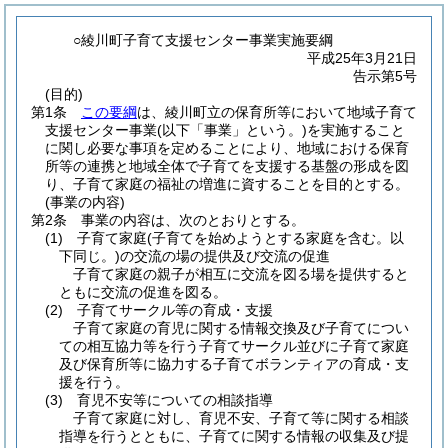
○綾川町子育て支援センター事業実施要綱
平成25年3月21日
告示第5号
(目的)
第1条
この要綱
は、綾川町立の保育所等において地域子育て
支援センター事業
(以下「事業」という。)
を実施すること
に関し必要な事項を定めることにより、地域における保育
所等の連携と地域全体で子育てを支援する基盤の形成を図
り、子育て家庭の福祉の増進に資することを目的とする。
(事業の内容)
第2条
事業の内容は、次のとおりとする。
(1)
子育て家庭
(子育てを始めようとする家庭を含む。以
下同じ。)
の交流の場の提供及び交流の促進
子育て家庭の親子が相互に交流を図る場を提供すると
ともに交流の促進を図る。
(2)
子育てサークル等の育成・支援
子育て家庭の育児に関する情報交換及び子育てについ
ての相互協力等を行う子育てサークル並びに子育て家庭
及び保育所等に協力する子育てボランティアの育成・支
援を行う。
(3)
育児不安等についての相談指導
子育て家庭に対し、育児不安、子育て等に関する相談
指導を行うとともに、子育てに関する情報の収集及び提