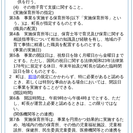
供を行う。
(4)
その他子育て支援に関すること。
(実施保育所等の指定)
第3条
事業を実施する保育所等
(以下「実施保育所等」とい
う。)
は、町長が指定するものとする。
(職員の配置)
第4条
実施保育所等には、保育士等で育児及び保育に関する
相談指導等について相当の知識及び経験を有し、地域の子
育て事情に精通した職員を配置するものとする。
(事業の実施日)
第5条
事業の開設日は、祝祭日を除く月曜日から金曜日まで
とする。
ただし、国民の祝日に関する法律
(昭和23年法律第
178号)
に規定する休日、年末年始及び町長が認めた臨時閉
設日を除くものとする。
2
町は、
前項
の規定にかかわらず、特に必要があると認める
とき、若しくは特別な事由がある場合においては、閉設日
に事業を実施することができる。
(開設時間)
第6条
開設時間は、午前9時から午後4時までとする。
ただ
し、町長が運営上必要と認めるときは、この限りではな
い。
(関係機関等との連携)
第7条
実施保育所等は、事業を円滑かつ効果的に実施するた
め、地域内の他の保育所、その他の児童福祉施設、児童相
談所、保健所、民生委員児童委員、医療機関等との連携を