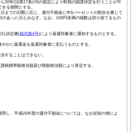
ら20年
(法第17条の5の規定により町税の賦課決定を行うことが可
できる期間とする。
日までの日数に応じ、還付不能金に年5パーセントの割合を乗じて
付のあった日とみなす。
なお、100円未満の端数は切り捨てるもの
支払決定書
(
様式第4号
)
により返還対象者に通知するものとする。
速やかに返還金を返還対象者に支払うものとする。
充当することはできない。
く課税標準額相当額及び税額相当額により算定する。
適用し、平成25年度の還付不能金については、なお従前の例によ