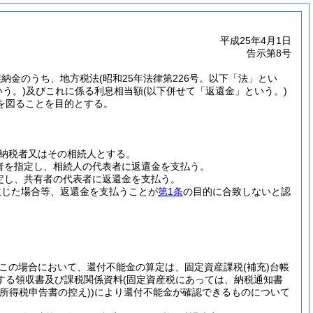
平成25年4月1日
告示第8号
誤納金のうち、地方税法
(昭和25年法律第226号。以下「法」とい
う。)
及びこれに係る利息相当額
(以下併せて「返還金」という。)
を図ることを目的とする。
納税者又はその相続人とする。
者を指定し、相続人の代表者に返還金を支払う。
定し、共有者の代表者に返還金を支払う。
生じた場合等、返還金を支払うことが
第1条
の目的に合致しないと認
この場合において、還付不能金の算定は、固定資産課税
(補充)
台帳
する領収書及び課税関係資料
(固定資産税にあっては、納税通知書
所得税申告書の控え)
)
により還付不能金が確認できるものについて