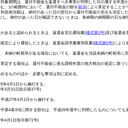
対象期間は、還付不能金を返還すべき事実が判明した日の属する年度か
む。)
の範囲内において、還付不能金の額を
前項
により算定することが
る利息相当額は、納付のあった日の翌日から還付不能金の支出を決定した
だし、納付のあった日が確認できないときは、各納期の納期限の日を納
金があると認められるときは、返還金支払通知書
(
様式第3号
)
及び返還金
の規定により通知したときは、返還金請求書兼領収書
(
様式第5号
)
により
に、未納の町税等がある場合においても、返還金を当該未納の町税等に
を算定する場合は、還付不能金に係る課税年度の地方税法の規定に基づ
定めるもののほか、必要な事項は別に定める。
5年4月1日から施行する。
7年3月31日
告示第37号)
平成27年4月1日から施行する。
中第4条3項に関する部分は、平成26年度中に判明したものについても
9年4月1日
告示第71号)