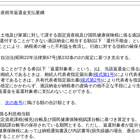
資産税等返還金支払要綱
、土地及び家屋に対して課する固定資産税及び国民健康保険税に係る過
還付することができない過誤納金に相当する額
(以下「還付不能金」とい
ことにより、納税者の被った不利益を救済し、行政に対する信頼の確保
方自治法
(昭和22年法律第67号)
第232条の2の規定に基づき支出する。
けることができる者
(以下「返還対象者」という。)
は、当該返還金に係る
同相続人であるときは、相続人代表者指定届出書
(
様式第1号
)
により代表
有者であるときは、共有代表者指定届出書
(
様式第2号
)
により代表者を指
の規定にかかわらず、過誤納金が納税者の虚偽その他不正な手段により
返還金を返還対象者に支払わないことができる。
は、
次の各号
に掲げる額の合計額とする。
係る利息相当額
固定資産課税
(補充)
台帳及び国民健康保険税賦課台帳に基づき算定する。
税賦課台帳等の保存されている期間とする。
ただし、返還対象者が提示
健康保険税にあっては納税通知書及び内訳書等
(損失繰越の場合、過去の
することができる。