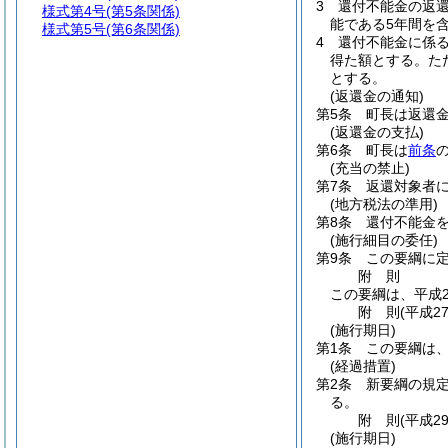
3
還付不能金の返還
様式第4号
(第5条関係)
能である5年間を含
様式第5号
(第6条関係)
4
還付不能金に係
得た額とする。
た
とする。
(返還金の通知)
第5条
町長は返還
(返還金の支払)
第6条
町長は
前条
(充当の禁止)
第7条
返還対象者
(地方税法の準用)
第8条
還付不能金
(施行細目の委任)
第9条
この要綱に
附
則
この要綱は、平成2
附
則
(平成2
(施行期日)
第1条
この要綱は、
(経過措置)
第2条
新要綱の規定
る。
附
則
(平成2
(施行期日)