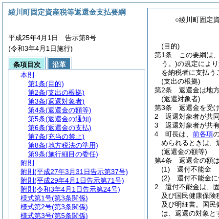
綾川町固定資産税等返還金支払要綱
○綾川町固定
平成25年4月1日 告示第8号
(目的)
(令和3年4月1日施行)
第1条
この要綱は
う。)
の規定により
条項目次
沿革
を納税者に支払う
本則
(支出の根拠)
第1条
(目的)
第2条
返還金は地
第2条
(支出の根拠)
(返還対象者)
第3条
(返還対象者)
第3条
返還金を受
第4条
(返還金の額等)
2
返還対象者が共
第5条
(返還金の通知)
3
返還対象者が共
第6条
(返還金の支払)
4
町長は、
前各項
第7条
(充当の禁止)
められるときは、
第8条
(地方税法の準用)
(返還金の額等)
第9条
(施行細目の委任)
第4条
返還金の額
附則
(1)
還付不能金
附則
(平成27年3月31日告示第37号)
(2)
還付不能金に
附則
(平成29年4月1日告示第71号)
2
還付不能金は、
附則
(令和3年4月1日告示第24号)
及び国民健康保険
様式第1号
(第3条関係)
及び明細書。国民
様式第2号
(第3条関係)
は、返還の対象と
様式第3号
(第5条関係)