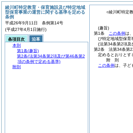
綾川町特定教育・保育施設及び特定地域
型保育事業の運営に関する基準を定める
○綾川町特定
条例
平成26年9月11日 条例第14号
(趣旨)
(平成27年4月1日施行)
第1条
この条例
は
び特定地域型保育
条項目次
沿革
(法第34条第2項
本則
第2条
法第34条第
第1条
(趣旨)
定めるとおりとす
第2条
(法第34条第2項及び第46条第2
附
則
項の条例で定める基準)
この条例
は、子ど
附則