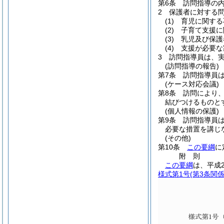
第6条
訪問指導の
2
保護者に対する
(1)
育児に関する
(2)
子育て支援に
(3)
乳児及び保護
(4)
支援が必要な
3
訪問指導員は、
(訪問指導の報告)
第7条
訪問指導員
(ケース対応会議)
第8条
訪問により
結びつけるものと
(個人情報の保護)
第9条
訪問指導員
必要な措置を講じ
(その他)
第10条
この要綱
に
附
則
この要綱
は、平成
様式第1号
(第3条関係