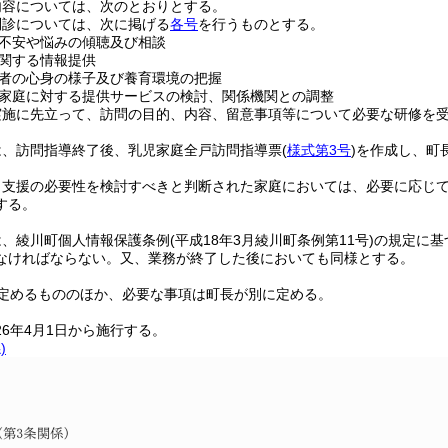
内容については、次のとおりとする。
問診については、次に掲げる
各号
を行うものとする。
不安や悩みの傾聴及び相談
関する情報提供
者の心身の様子及び養育環境の把握
家庭に対する提供サービスの検討、関係機関との調整
実施に先立って、訪問の目的、内容、留意事項等について必要な研修を
は、訪問指導終了後、乳児家庭全戸訪問指導票
(
様式第3号
)
を作成し、町
、支援の必要性を検討すべきと判断された家庭においては、必要に応じ
する。
は、綾川町個人情報保護条例
(平成18年3月綾川町条例第11号)
の規定に基
なければならない。
又、業務が終了した後においても同様とする。
定めるもののほか、必要な事項は町長が別に定める。
26年4月1日から施行する。
)