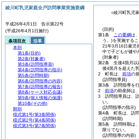
綾川町乳児家庭全戸訪問事業実施要綱
○綾川町乳児
平成26年4月1日 告示第22号
(目的)
(平成26年4月1日施行)
第1条
この要綱
は
う。)
を実施するこ
条項目次
沿革
21年3月16日雇
本則
中で子どもが健や
第1条
(目的)
(対象者)
第2条
(対象者)
第2条
生後4箇月
第3条
(訪問指導員)
後4箇月を超えた
第4条
(訪問指導の指示)
2
町長は、
前項
の
第5条
(訪問時期)
(訪問指導員)
第6条
(訪問指導の内容)
第3条
訪問指導を
第7条
(訪問指導の報告)
2
前項
の助産師は
第8条
(ケース対応会議)
3
訪問指導員は、
第9条
(個人情報の保護)
い。
第10条
(その他)
(訪問指導の指示)
附則
第4条
町長は、訪
様式第1号
(第3条関係)
(訪問時期)
様式第2号
(第4条関係)
第5条
訪問時期は
様式第3号
(第7条関係)
限りでない。
(訪問指導の内容)