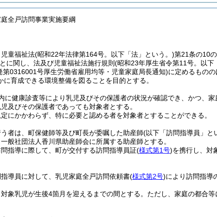
家庭全戸訪問事業実施要綱
、児童福祉法
(昭和22年法律第164号。以下「法」という。)
第21条の1
とに関し、法及び児童福祉法施行規則
(昭和23年厚生省令第11号。以下
児発第0316001号厚生労働省雇用均等・児童家庭局長通知)
に定めるものの
かに育成できる環境整備を図ることを目的とする。
以内に健康診査等により乳児及びその保護者の状況が確認でき、かつ、家
乳児及びその保護者であっても対象者とする。
規定にかかわらず、特に必要と認める者を対象者とすることができる。
行う者は、町保健師等及び町長が委嘱した助産師
(以下「訪問指導員」と
、一般社団法人香川県助産師会に所属する助産師とする。
訪問指導に際して、町が交付する訪問指導員証
(
様式第1号
)
を携行し、対
問指導員に対して、乳児家庭全戸訪問依頼書
(
様式第2号
)
により訪問指導
、対象乳児が生後4箇月を迎えるまでの間とする。
ただし、家庭の都合等