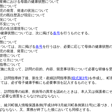
産褥における母親の健康状態について
態について
児の発育、発達の状況について
児の既往歴及び現症について
況について
不安について
児の生活環境等について
の健康状態については、次に掲げる
各号
を行うものとする。
いて
態について
については、次に掲げる
各号
を行うほか、必要に応じて母体の健康状態
児の発達、発育について
管理について
とり方について
指導について
実施に先立って、訪問の目的、内容、留意事項等について必要な研修を
は、訪問指導終了後、新生児・産婦訪問指導票
(
様式第3号
)
を作成し、町
っては、必ず母子健康手帳にも必要事項を記入するものとする。
は、訪問指導の結果、疾病等の異常を認めたときは、本人又は保護者に
ど必要な措置をとらなければならない。
は、綾川町個人情報保護条例
(平成18年3月綾川町条例第11号)
に基づき、
ばならない。
又、業務が終了した後においても同様とする。