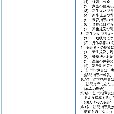
(1)
妊娠、分娩、
(2)
家族の健康状
(3)
新生児及び乳
(4)
新生児及び乳
(5)
養育指導の状
(6)
育児に対する
(7)
新生児及び乳
3
新生児及び乳児
(1)
一般状態につ
(2)
身体各部の状
4
保護者への指導
(1)
新生児及び乳
(2)
栄養法と乳房
(3)
産後の休養の
(4)
家族計画等の
5
訪問指導員は、
(訪問指導の報告)
第7条
訪問指導員
2
訪問指導にあた
(異常の場合)
第8条
訪問指導員
るよう指導するな
(個人情報の保護)
第9条
訪問指導員
措置を講じなけれ