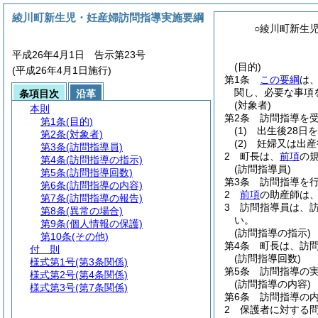
綾川町新生児・妊産婦訪問指導実施要綱
○綾川町新生
平成26年4月1日 告示第23号
(目的)
(平成26年4月1日施行)
第1条
この要綱
は
関し、必要な事項
条項目次
沿革
(対象者)
本則
第2条
訪問指導を
第1条
(目的)
(1)
出生後28日
第2条
(対象者)
(2)
妊婦又は出産
第3条
(訪問指導員)
2
町長は、
前項
の
第4条
(訪問指導の指示)
(訪問指導員)
第5条
(訪問指導回数)
第3条
訪問指導を
第6条
(訪問指導の内容)
2
前項
の助産師は
第7条
(訪問指導の報告)
3
訪問指導員は、
第8条
(異常の場合)
い。
第9条
(個人情報の保護)
(訪問指導の指示)
第10条
(その他)
第4条
町長は、訪
付 則
(訪問指導回数)
様式第1号
(第3条関係)
第5条
訪問指導の
様式第2号
(第4条関係)
(訪問指導の内容)
様式第3号
(第7条関係)
第6条
訪問指導の
2
保護者に対する