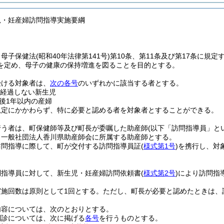
児・妊産婦訪問指導実施要綱
、母子保健法
(昭和40年法律第141号)
第10条、第11条及び第17条に規
を定め、母子の健康の保持増進を図ることを目的とする。
受ける対象者は、
次の各号
のいずれかに該当する者とする。
を経過しない新生児
後1年以内の産婦
規定にかかわらず、特に必要と認める者を対象者とすることができる。
行う者は、町保健師等及び町長が委嘱した助産師
(以下「訪問指導員」と
、一般社団法人香川県助産師会に所属する助産師とする。
訪問指導に際して、町が交付する訪問指導員証
(
様式第1号
)
を携行し、対
問指導員に対して、新生児・妊産婦訪問依頼書
(
様式第2号
)
により訪問指
実施回数は原則として1回とする。
ただし、町長が必要と認めたときは、
内容については、次のとおりとする。
問診については、次に掲げる
各号
を行うものとする。