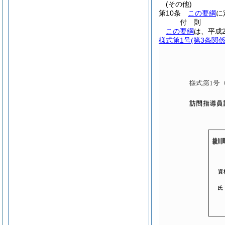
(その他)
第10条
この要綱
に
付
則
この要綱
は、平成
様式第1号
(第3条関係