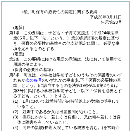
○綾川町保育の必要性の認定に関する要綱
平成26年9月11日
告示第28号
(趣旨)
第1条
この要綱は、子ども・子育て支援法〈平成24年法律
第65号。以下「法」という。〉第20条第3項の規定に基づ
き、保育の必要性の基準その他支給認定に関し、必要な事
項を定めるものとする。
(定義)
第2条
この要綱における用語の意議は、法において使用する
用語の例による。
(保育の必要性の基準)
第3条
町長は、小学校就学前子どものうちその保護者のいず
れもが
次の各号
のいずれかの事由
(以下「保育の必要性の基
準」という。)
に該当するものを法第19条第1項第2号又は
第3号に掲げる小学校就学前子ども〈以下「保育を必要とす
る子ども」という。〉とする。
(1)
1月において就労時間が64時間以上の労働に従事して
いること。
(2)
妊娠中であるか又は出産後間がないこと。
(3)
疾病にかかり、若しくは負傷し、又は精神若しくは身
体に障害を有していること。
(4)
同居の親族
(長期入院している親族を含む。)
を常時介