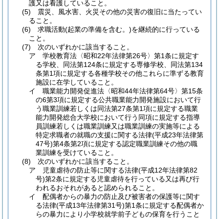
護又は看護していること。
(5)
震災、風水害、火災その他の災害の復旧に当たってい
ること。
(6)
求職活動
(起業の準備を含む。)
を継続的に行っている
こと。
(7)
次のいずれかに該当すること。
ア
学校教育法〈昭和22年法律第26号〉第1条に規定す
る学校、同法第124条に規定する専修学校、同法第134
条第1項に規定する各種学校その他これらに準ずる教育
施設に在学していること。
イ
職業能力開発促進法〈昭和44年法律第64号〉第15条
の6第3項に規定する公共職業能力開発施設において行
う職業訓練若しくは同法第27条第1項に規定する職業
能力開発総合大学校において行う同項に規定する指導
員訓練若しくは職業訓練又は職業訓練の実施等による
特定求職者の就職の支援に関する法律
(平成23年法律第
47号)
第4条第2項に規定する認定職業訓練その他の職
業訓練を受けていること。
(8)
次のいずれかに該当すること。
ア
児童虐待の防止等に関する法律
(平成12年法律第82
号)
第2条に規定する児童虐待を行っている又は再び行
われるおそれがあると認められること。
イ
配偶者からの暴力の防止及び被害者の保護等に関す
る法律
(平成13年法律第31号)
第1条に規定する配偶者か
らの暴力により小学校就学前子どもの保育を行うこと