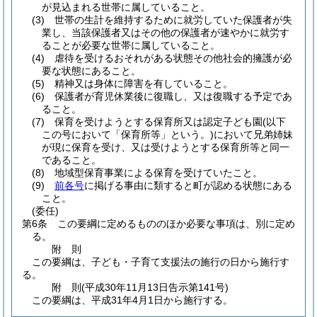
が見込まれる世帯に属していること。
(3)
世帯の生計を維持するために就労していた保護者が失
業し、当該保護者又はその他の保護者が速やかに就労す
ることが必要な世帯に属していること。
(4)
虐待を受けるおそれがある状態その他社会的擁護が必
要な状態にあること。
(5)
精神又は身体に障害を有していること。
(6)
保護者が育児休業後に復職し、又は復職する予定であ
ること。
(7)
保育を受けようとする保育所又は認定子ども園
(以下
この号において「保育所等」という。)
において兄弟姉妹
が現に保育を受け、又は受けようとする保育所等と同一
であること。
(8)
地域型保育事業による保育を受けていたこと。
(9)
前各号
に掲げる事由に類すると町が認める状態にある
こと。
(委任)
第6条
この要綱に定めるもののほか必要な事項は、別に定め
る。
附
則
この要綱は、子ども・子育て支援法の施行の日から施行す
る。
附
則
(平成30年11月13日
告示第141号)
この要綱は、平成31年4月1日から施行する。