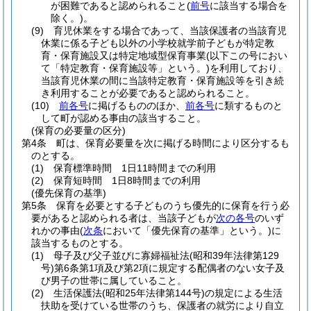
が困難であると認められること
(
前号
に該当する場合を
除く。)
。
(9)
育児休業をする場合であって、当該保護者の当該育児
休業に係る子ども以外の小学校就学前子どもが特定教
育・保育施設又は特定地域型保育事業
(以下この号におい
て「特定教育・保育施設等」という。)
を利用しており、
当該育児休業の間に当該特定教育・保育施設等を引き続
き利用することが必要であると認められること。
(10)
前各号
に掲げるもののほか、
前各号
に類するものと
して町が認める事由の該当すること。
(保育の必要量の区分)
第4条
町は、保育必要量を次に掲げる時間により区分するも
のとする。
(1)
保育標準時間 1日11時間までの利用
(2)
保育短時間 1日8時間までの利用
(優先保育の基準)
第5条
保育を必要とする子どものうち優先的に保育を行う必
要があると認められる者は、当該子どもが
次の各号
のいず
れかの事由
(
次条
において「優先保育の基準」という。)
に
該当するものとする。
(1)
母子及び父子並びに寡婦福祉法
(昭和39年法律第129
号)
第6条第1項及び第2項に規定する配偶者のない女子及
び男子の世帯に属していること。
(2)
生活保護法
(昭和25年法律第144号)
の規定による生活
扶助を受けている世帯のうち、保護者の就労により自立