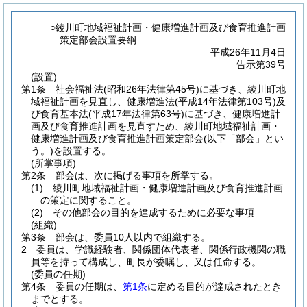
○綾川町地域福祉計画・健康増進計画及び食育推進計画
策定部会設置要綱
平成26年11月4日
告示第39号
(設置)
第1条
社会福祉法
(昭和26年法律第45号)
に基づき、綾川町地
域福祉計画を見直し、健康増進法
(平成14年法律第103号)
及
び食育基本法
(平成17年法律第63号)
に基づき、健康増進計
画及び食育推進計画を見直すため、綾川町地域福祉計画・
健康増進計画及び食育推進計画策定部会
(以下「部会」とい
う。)
を設置する。
(所掌事項)
第2条
部会は、次に掲げる事項を所掌する。
(1)
綾川町地域福祉計画・健康増進計画及び食育推進計画
の策定に関すること。
(2)
その他部会の目的を達成するために必要な事項
(組織)
第3条
部会は、委員10人以内で組織する。
2
委員は、学識経験者、関係団体代表者、関係行政機関の職
員等を持って構成し、町長が委嘱し、又は任命する。
(委員の任期)
第4条
委員の任期は、
第1条
に定める目的が達成されたとき
までとする。