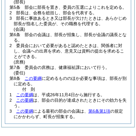
(部長)
第5条
部会に部長を置き、委員の互選によりこれを定める。
2
部長は、会務を総括し、部会を代表する。
3
部長に事故あるとき又は部長が欠けたときは、あらかじめ
部長が指名した委員が、その職務を代理する。
(会議)
第6条
部会の会議は、部長が招集し、部長が会議の議長とな
る。
2
委員会において必要があると認めたときは、関係者に対
し、会議への出席を求め、意見又は資料の提出を求めるこ
とができる。
(庶務)
第7条
委員会の庶務は、健康福祉課において行う。
(委任)
第8条
この要綱
に定めるもののほか必要な事項は、部長が別
に定める。
付
則
1
この要綱
は、平成26年11月4日から施行する。
2
この要綱
は、部会の目的が達成されたときにその効力を失
う。
3
この要綱
による最初の部会の会議は、
第6条第1項
の規定
にかかわらず、町長が招集する。